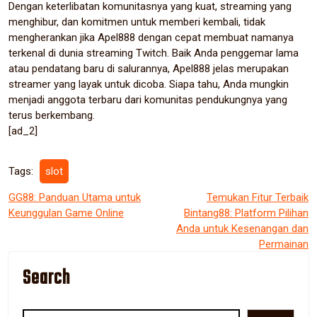
Dengan keterlibatan komunitasnya yang kuat, streaming yang
menghibur, dan komitmen untuk memberi kembali, tidak
mengherankan jika Apel888 dengan cepat membuat namanya
terkenal di dunia streaming Twitch. Baik Anda penggemar lama
atau pendatang baru di salurannya, Apel888 jelas merupakan
streamer yang layak untuk dicoba. Siapa tahu, Anda mungkin
menjadi anggota terbaru dari komunitas pendukungnya yang
terus berkembang.
[ad_2]
Tags:
slot
Post
GG88: Panduan Utama untuk
Temukan Fitur Terbaik
Keunggulan Game Online
Bintang88: Platform Pilihan
navigation
Anda untuk Kesenangan dan
Permainan
Search