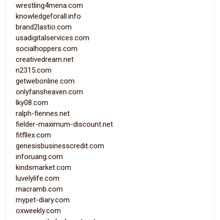
wrestling4mena.com
knowledgeforall.info
brand2lastio.com
usadigitalservices.com
socialhoppers.com
creativedream.net
n2315.com
getwebonline.com
onlyfansheaven.com
lky08.com
ralph-fiennes.net
fielder-maximum-discount.net
fitfllex.com
genesisbusinesscredit.com
inforuang.com
kindsmarket.com
luvelylife.com
macramb.com
mypet-diary.com
oxweekly.com