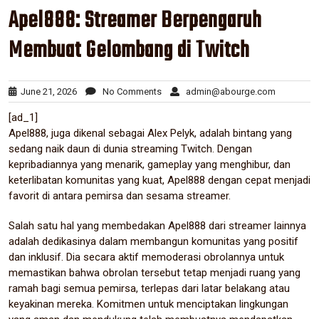
Apel888: Streamer Berpengaruh
Membuat Gelombang di Twitch
June 21, 2026
No Comments
admin@abourge.com
[ad_1]
Apel888, juga dikenal sebagai Alex Pelyk, adalah bintang yang
sedang naik daun di dunia streaming Twitch. Dengan
kepribadiannya yang menarik, gameplay yang menghibur, dan
keterlibatan komunitas yang kuat, Apel888 dengan cepat menjadi
favorit di antara pemirsa dan sesama streamer.
Salah satu hal yang membedakan Apel888 dari streamer lainnya
adalah dedikasinya dalam membangun komunitas yang positif
dan inklusif. Dia secara aktif memoderasi obrolannya untuk
memastikan bahwa obrolan tersebut tetap menjadi ruang yang
ramah bagi semua pemirsa, terlepas dari latar belakang atau
keyakinan mereka. Komitmen untuk menciptakan lingkungan