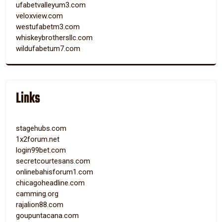
ufabetvalleyum3.com
veloxview.com
westufabetm3.com
whiskeybrothersllc.com
wildufabetum7.com
Links
stagehubs.com
1x2forum.net
login99bet.com
secretcourtesans.com
onlinebahisforum1.com
chicagoheadline.com
camming.org
rajalion88.com
goupuntacana.com