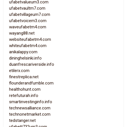
ufabetvalueum3.com
ufabetvaultm7.com
ufabetvillageum7.com
ufabetvoicem3.com
waveufabetm4.com
wayang88.net
websiteufabetm4.com
whiteufabetm4.com
anikalappy.com
dininghelsinki.info
duanfrescariverside.info
etilerx.com
finestreplica.net
flounderandfumble.com
healthohunt.com
retefuturah.info
smartinvestinginfo.info
technewsalliance.com
technonetmarket.com
tedstanger.net
ufabett732um3.com