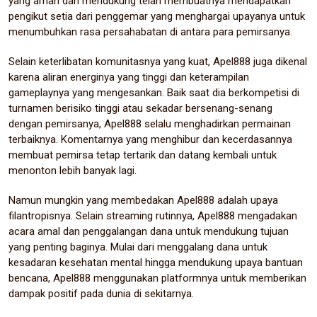
yang aman dan mendukung telah membuatnya mendapatkan
pengikut setia dari penggemar yang menghargai upayanya untuk
menumbuhkan rasa persahabatan di antara para pemirsanya.
Selain keterlibatan komunitasnya yang kuat, Apel888 juga dikenal
karena aliran energinya yang tinggi dan keterampilan
gameplaynya yang mengesankan. Baik saat dia berkompetisi di
turnamen berisiko tinggi atau sekadar bersenang-senang
dengan pemirsanya, Apel888 selalu menghadirkan permainan
terbaiknya. Komentarnya yang menghibur dan kecerdasannya
membuat pemirsa tetap tertarik dan datang kembali untuk
menonton lebih banyak lagi.
Namun mungkin yang membedakan Apel888 adalah upaya
filantropisnya. Selain streaming rutinnya, Apel888 mengadakan
acara amal dan penggalangan dana untuk mendukung tujuan
yang penting baginya. Mulai dari menggalang dana untuk
kesadaran kesehatan mental hingga mendukung upaya bantuan
bencana, Apel888 menggunakan platformnya untuk memberikan
dampak positif pada dunia di sekitarnya.