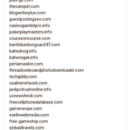
jusu-gb.com
thecarepet.com
blogwriterplus.com
guestpostingseo.com
casinogambitpro.info
pokerplaymasters.info
courseoncourse.com
bantinbatdongsan247.com
bahednog.info
bahenxgek.info
pertamaskre.com
threadsvideoandphotodownloader.com
techgiddy.com
usalivenetwork.com
jackpotrushonline.info
ucnewshindi.com
freecellphonedatabase.com
gamersrope.com
exellewebmedia.com
free-gamestop.com
sinbadtravels.com