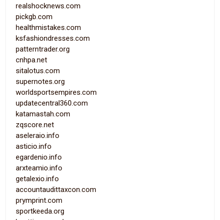
realshocknews.com
pickgb.com
healthmistakes.com
ksfashiondresses.com
patterntrader.org
cnhpa.net
sitalotus.com
supernotes.org
worldsportsempires.com
updatecentral360.com
katamastah.com
zqscore.net
aseleraio.info
asticio.info
egardenio.info
arxteamio.info
getalexio.info
accountaudittaxcon.com
prymprint.com
sportkeeda.org