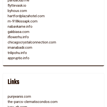
pandaclub.me
flyttevask.io
byhous.com
hartfordplazahotel.com
m-918kissapk.com
nabavkame.info
gakbiasa.com
iflowerhu.info
chicagocrystalconnection.com
imanabadii.com
trilipohu.info
appruptio.info
Links
punjwanis.com
the-parcs-clematiscondos.com