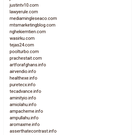
justintv10.com
lawyerule.com
mediamingleseaco.com
mtsmarketingblog.com
nghekiemtien.com
wasirku.com
tejas24.com
poolturbo.com
prachestait.com
artforafghans.info
airvendio.info
healthexe.info
puretecx.info
tecadvance.info
aminityio.info
amiolahu.info
ampacheme.info
ampullahu.info
aromaxme.info
asserthatecontrast.info