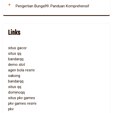
Pengertian Bunga99: Panduan Komprehensif
Links
situs gacor
situs qq
bandarqq
demo slot
agen bola resmi
sakong
bandarqq
situs qq
dominoqq
situs pkv games
pkv games resmi
pkv