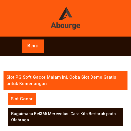
Skip
to
content
Menu
Slot PG Soft Gacor Malam Ini, Coba Slot Demo Gratis
untuk Kemenangan
Slot Gacor
Bagaimana Bet365 Merevolusi Cara Kita Bertaruh pada
Olahraga