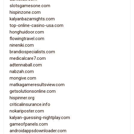
slotsgamesone.com
hispinzone.com
kalyanbazarnights.com
top-online-casino-usa.com
honghuidoor.com
flowingtravel.com
nineniki.com
brandiospecialists.com
medicalcare7.com
adtennaball.com
nabzah.com
mongive.com
matkagameresultsview.com
getsolutionsonline.com
hispinner.org
criticalinsurance.info
nokariposter.com
kalyan-guessing-nightplay.com
gameofpanels.com
androidappsdownloader.com