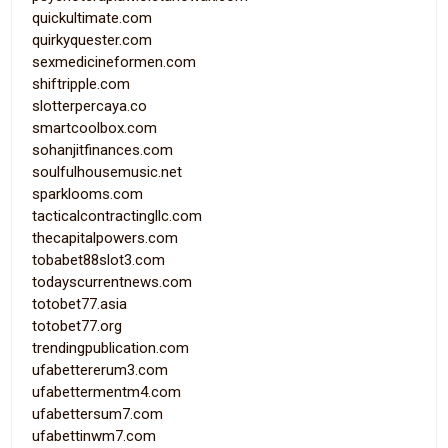
quickultimate.com
quirkyquester.com
sexmedicineformen.com
shiftripple.com
slotterpercaya.co
smartcoolbox.com
sohanjitfinances.com
soulfulhousemusic.net
sparklooms.com
tacticalcontractingllc.com
thecapitalpowers.com
tobabet88slot3.com
todayscurrentnews.com
totobet77.asia
totobet77.org
trendingpublication.com
ufabettererum3.com
ufabettermentm4.com
ufabettersum7.com
ufabettinwm7.com