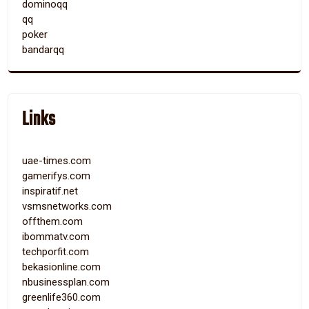
dominoqq
qq
poker
bandarqq
Links
uae-times.com
gamerifys.com
inspiratif.net
vsmsnetworks.com
offthem.com
ibommatv.com
techporfit.com
bekasionline.com
nbusinessplan.com
greenlife360.com