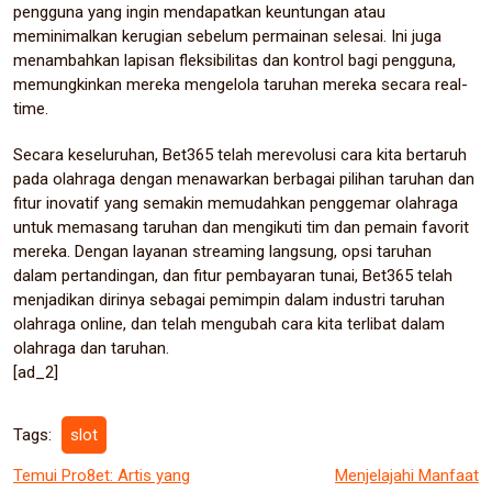
pengguna yang ingin mendapatkan keuntungan atau
meminimalkan kerugian sebelum permainan selesai. Ini juga
menambahkan lapisan fleksibilitas dan kontrol bagi pengguna,
memungkinkan mereka mengelola taruhan mereka secara real-
time.
Secara keseluruhan, Bet365 telah merevolusi cara kita bertaruh
pada olahraga dengan menawarkan berbagai pilihan taruhan dan
fitur inovatif yang semakin memudahkan penggemar olahraga
untuk memasang taruhan dan mengikuti tim dan pemain favorit
mereka. Dengan layanan streaming langsung, opsi taruhan
dalam pertandingan, dan fitur pembayaran tunai, Bet365 telah
menjadikan dirinya sebagai pemimpin dalam industri taruhan
olahraga online, dan telah mengubah cara kita terlibat dalam
olahraga dan taruhan.
[ad_2]
Tags:
slot
Post
Temui Pro8et: Artis yang
Menjelajahi Manfaat