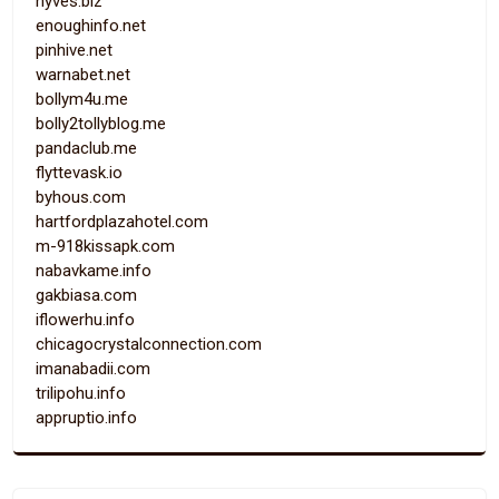
hyves.biz
enoughinfo.net
pinhive.net
warnabet.net
bollym4u.me
bolly2tollyblog.me
pandaclub.me
flyttevask.io
byhous.com
hartfordplazahotel.com
m-918kissapk.com
nabavkame.info
gakbiasa.com
iflowerhu.info
chicagocrystalconnection.com
imanabadii.com
trilipohu.info
appruptio.info