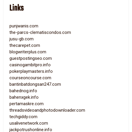
Links
punjwanis.com
the-parcs-clematiscondos.com
jusu-gb.com
thecarepet.com
blogwriterplus.com
guestpostingseo.com
casinogambitpro.info
pokerplaymasters.info
courseoncourse.com
bantinbatdongsan247.com
bahednog.info
bahenxgek.info
pertamaskre.com
threadsvideoandphotodownloader.com
techgiddy.com
usalivenetwork.com
jackpotrushonline.info