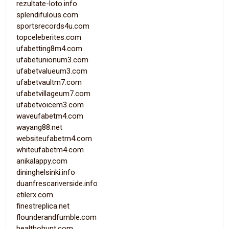
rezultate-loto.info
splendifulous.com
sportsrecords4u.com
topceleberites.com
ufabetting8m4.com
ufabetunionum3.com
ufabetvalueum3.com
ufabetvaultm7.com
ufabetvillageum7.com
ufabetvoicem3.com
waveufabetm4.com
wayang88.net
websiteufabetm4.com
whiteufabetm4.com
anikalappy.com
dininghelsinki.info
duanfrescariverside.info
etilerx.com
finestreplica.net
flounderandfumble.com
healthohunt.com