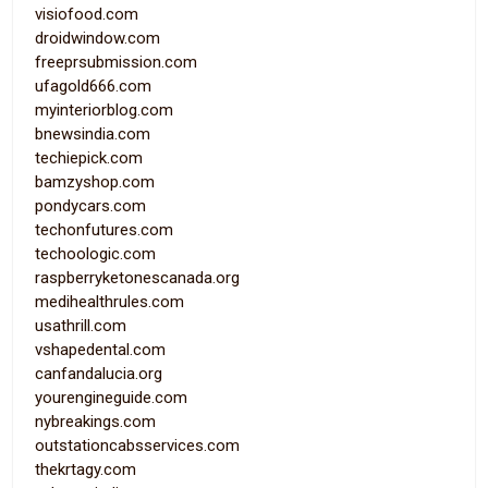
visiofood.com
droidwindow.com
freeprsubmission.com
ufagold666.com
myinteriorblog.com
bnewsindia.com
techiepick.com
bamzyshop.com
pondycars.com
techonfutures.com
techoologic.com
raspberryketonescanada.org
medihealthrules.com
usathrill.com
vshapedental.com
canfandalucia.org
yourengineguide.com
nybreakings.com
outstationcabsservices.com
thekrtagy.com