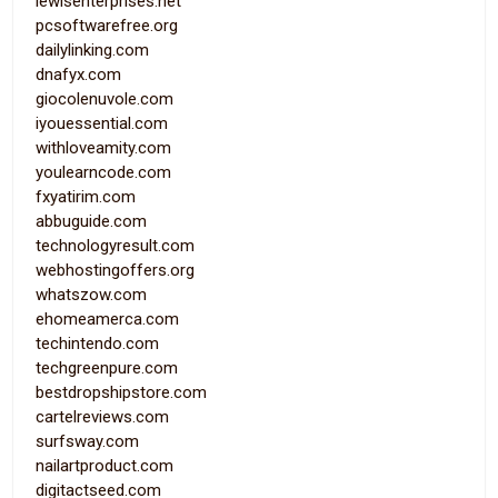
lewisenterprises.net
pcsoftwarefree.org
dailylinking.com
dnafyx.com
giocolenuvole.com
iyouessential.com
withloveamity.com
youlearncode.com
fxyatirim.com
abbuguide.com
technologyresult.com
webhostingoffers.org
whatszow.com
ehomeamerca.com
techintendo.com
techgreenpure.com
bestdropshipstore.com
cartelreviews.com
surfsway.com
nailartproduct.com
digitactseed.com