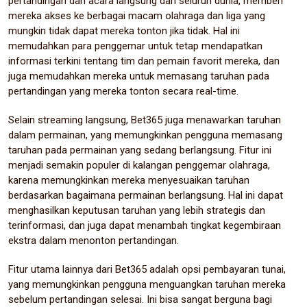
pertandingan dan acara langsung dari seluruh dunia, memberi
mereka akses ke berbagai macam olahraga dan liga yang
mungkin tidak dapat mereka tonton jika tidak. Hal ini
memudahkan para penggemar untuk tetap mendapatkan
informasi terkini tentang tim dan pemain favorit mereka, dan
juga memudahkan mereka untuk memasang taruhan pada
pertandingan yang mereka tonton secara real-time.
Selain streaming langsung, Bet365 juga menawarkan taruhan
dalam permainan, yang memungkinkan pengguna memasang
taruhan pada permainan yang sedang berlangsung. Fitur ini
menjadi semakin populer di kalangan penggemar olahraga,
karena memungkinkan mereka menyesuaikan taruhan
berdasarkan bagaimana permainan berlangsung. Hal ini dapat
menghasilkan keputusan taruhan yang lebih strategis dan
terinformasi, dan juga dapat menambah tingkat kegembiraan
ekstra dalam menonton pertandingan.
Fitur utama lainnya dari Bet365 adalah opsi pembayaran tunai,
yang memungkinkan pengguna menguangkan taruhan mereka
sebelum pertandingan selesai. Ini bisa sangat berguna bagi