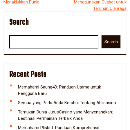
Menaklukkan Dunia
Menggunakan Ovabet untuk
navigation
Taruhan Olahraga
Search
Search
Recent Posts
Memahami Saung4D: Panduan Utama untuk
Pengguna Baru
Semua yang Perlu Anda Ketahui Tentang Ahlicasino
Temukan Dunia JurusCasino yang Menyenangkan:
Destinasi Permainan Terbaik Anda
Memahami Plisbet: Panduan Komprehensif