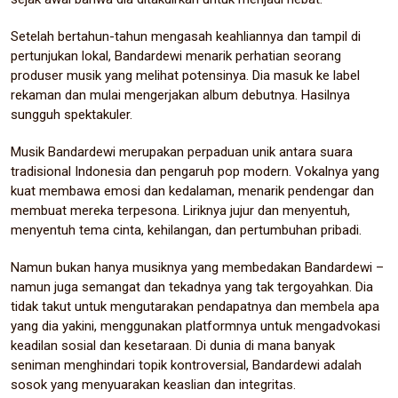
Setelah bertahun-tahun mengasah keahliannya dan tampil di
pertunjukan lokal, Bandardewi menarik perhatian seorang
produser musik yang melihat potensinya. Dia masuk ke label
rekaman dan mulai mengerjakan album debutnya. Hasilnya
sungguh spektakuler.
Musik Bandardewi merupakan perpaduan unik antara suara
tradisional Indonesia dan pengaruh pop modern. Vokalnya yang
kuat membawa emosi dan kedalaman, menarik pendengar dan
membuat mereka terpesona. Liriknya jujur ​​dan menyentuh,
menyentuh tema cinta, kehilangan, dan pertumbuhan pribadi.
Namun bukan hanya musiknya yang membedakan Bandardewi –
namun juga semangat dan tekadnya yang tak tergoyahkan. Dia
tidak takut untuk mengutarakan pendapatnya dan membela apa
yang dia yakini, menggunakan platformnya untuk mengadvokasi
keadilan sosial dan kesetaraan. Di dunia di mana banyak
seniman menghindari topik kontroversial, Bandardewi adalah
sosok yang menyuarakan keaslian dan integritas.