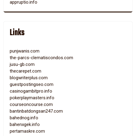
appruptio.info
Links
punjwanis.com
the-parcs-clematiscondos.com
jusu-gb.com
thecarepet.com
blogwriterplus.com
guestpostingseo.com
casinogambitpro.info
pokerplaymasters.info
courseoncourse.com
bantinbatdongsan247.com
bahednog.info
bahenxgek.info
pertamaskre.com