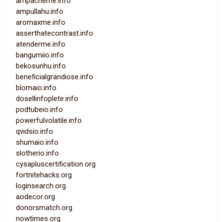
ampacheme.info
ampullahu.info
aromaxme.info
asserthatecontrast.info
atenderme.info
bangumiio.info
bekosunhu.info
beneficialgrandiose.info
blomaio.info
dosellinfoplete.info
podtubeio.info
powerfulvolatile.info
qvidsio.info
shumaio.info
slotherio.info
cysapluscertification.org
fortnitehacks.org
loginsearch.org
aodecor.org
donorsmatch.org
nowtimes.org