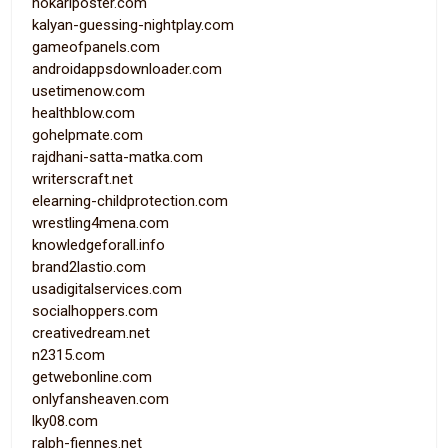
nokariposter.com
kalyan-guessing-nightplay.com
gameofpanels.com
androidappsdownloader.com
usetimenow.com
healthblow.com
gohelpmate.com
rajdhani-satta-matka.com
writerscraft.net
elearning-childprotection.com
wrestling4mena.com
knowledgeforall.info
brand2lastio.com
usadigitalservices.com
socialhoppers.com
creativedream.net
n2315.com
getwebonline.com
onlyfansheaven.com
lky08.com
ralph-fiennes.net