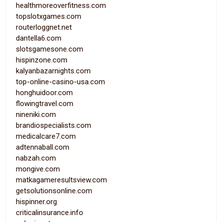
healthmoreoverfitness.com
topslotxgames.com
routerloggnet.net
dantella6.com
slotsgamesone.com
hispinzone.com
kalyanbazarnights.com
top-online-casino-usa.com
honghuidoor.com
flowingtravel.com
nineniki.com
brandiospecialists.com
medicalcare7.com
adtennaball.com
nabzah.com
mongive.com
matkagameresultsview.com
getsolutionsonline.com
hispinner.org
criticalinsurance.info