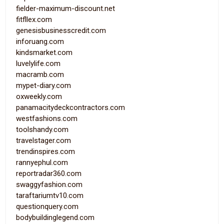
fielder-maximum-discount.net
fitfllex.com
genesisbusinesscredit.com
inforuang.com
kindsmarket.com
luvelylife.com
macramb.com
mypet-diary.com
oxweekly.com
panamacitydeckcontractors.com
westfashions.com
toolshandy.com
travelstager.com
trendinspires.com
rannyephul.com
reportradar360.com
swaggyfashion.com
taraftariumtv10.com
questionquery.com
bodybuildinglegend.com