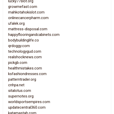
lucky77slot.org
growmefast.com
mahkotahokislot.com
onlinecancerpharm.com
ufalek.org
mattress-disposal.com
happyflooringandcabinets.com
bodybuildinglife.co
qrdoggy.com
technologygud.com
realshocknews.com
pickgb.com
healthmistakes.com
ksfashiondresses.com
patterntrader.org
cnhpa.net
sitalotus.com
supernotes.org
worldsportsempires.com
updatecentral360.com
katamastah.com