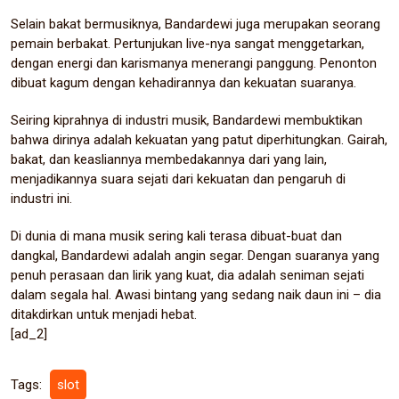
Selain bakat bermusiknya, Bandardewi juga merupakan seorang
pemain berbakat. Pertunjukan live-nya sangat menggetarkan,
dengan energi dan karismanya menerangi panggung. Penonton
dibuat kagum dengan kehadirannya dan kekuatan suaranya.
Seiring kiprahnya di industri musik, Bandardewi membuktikan
bahwa dirinya adalah kekuatan yang patut diperhitungkan. Gairah,
bakat, dan keasliannya membedakannya dari yang lain,
menjadikannya suara sejati dari kekuatan dan pengaruh di
industri ini.
Di dunia di mana musik sering kali terasa dibuat-buat dan
dangkal, Bandardewi adalah angin segar. Dengan suaranya yang
penuh perasaan dan lirik yang kuat, dia adalah seniman sejati
dalam segala hal. Awasi bintang yang sedang naik daun ini – dia
ditakdirkan untuk menjadi hebat.
[ad_2]
Tags:
slot