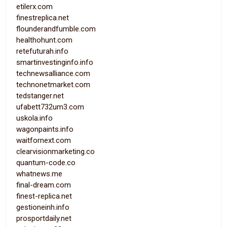
etilerx.com
finestreplica.net
flounderandfumble.com
healthohunt.com
retefuturah.info
smartinvestinginfo.info
technewsalliance.com
technonetmarket.com
tedstanger.net
ufabett732um3.com
uskola.info
wagonpaints.info
waitfornext.com
clearvisionmarketing.co
quantum-code.co
whatnews.me
final-dream.com
finest-replica.net
gestioneinh.info
prosportdaily.net