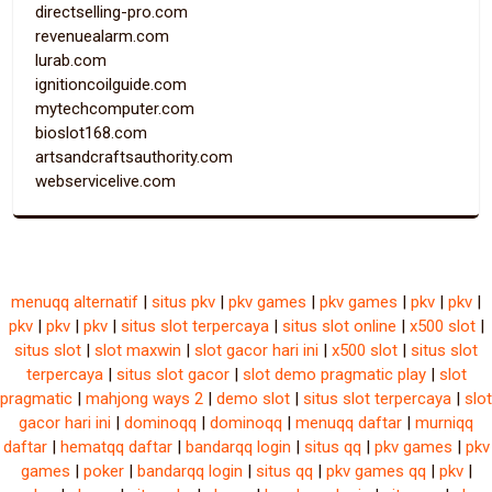
directselling-pro.com
revenuealarm.com
lurab.com
ignitioncoilguide.com
mytechcomputer.com
bioslot168.com
artsandcraftsauthority.com
webservicelive.com
menuqq alternatif
|
situs pkv
|
pkv games
|
pkv games
|
pkv
|
pkv
|
pkv
|
pkv
|
pkv
|
situs slot terpercaya
|
situs slot online
|
x500 slot
|
situs slot
|
slot maxwin
|
slot gacor hari ini
|
x500 slot
|
situs slot
terpercaya
|
situs slot gacor
|
slot demo pragmatic play
|
slot
pragmatic
|
mahjong ways 2
|
demo slot
|
situs slot terpercaya
|
slot
gacor hari ini
|
dominoqq
|
dominoqq
|
menuqq daftar
|
murniqq
daftar
|
hematqq daftar
|
bandarqq login
|
situs qq
|
pkv games
|
pkv
games
|
poker
|
bandarqq login
|
situs qq
|
pkv games qq
|
pkv
|