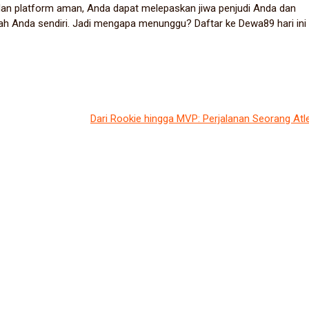
an platform aman, Anda dapat melepaskan jiwa penjudi Anda dan
h Anda sendiri. Jadi mengapa menunggu? Daftar ke Dewa89 hari ini
Dari Rookie hingga MVP: Perjalanan Seorang Atl