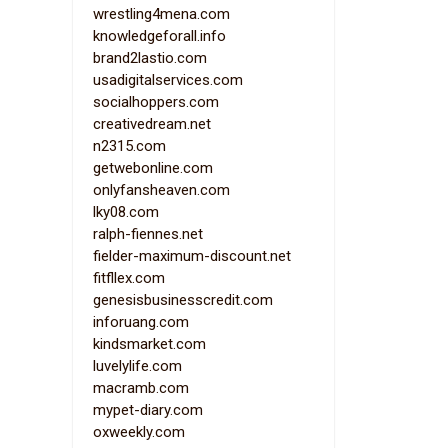
wrestling4mena.com
knowledgeforall.info
brand2lastio.com
usadigitalservices.com
socialhoppers.com
creativedream.net
n2315.com
getwebonline.com
onlyfansheaven.com
lky08.com
ralph-fiennes.net
fielder-maximum-discount.net
fitfllex.com
genesisbusinesscredit.com
inforuang.com
kindsmarket.com
luvelylife.com
macramb.com
mypet-diary.com
oxweekly.com