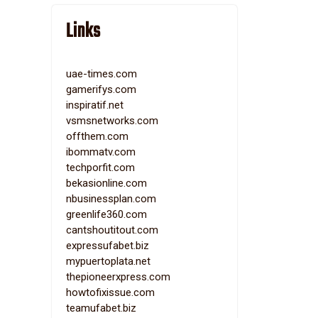
Links
uae-times.com
gamerifys.com
inspiratif.net
vsmsnetworks.com
offthem.com
ibommatv.com
techporfit.com
bekasionline.com
nbusinessplan.com
greenlife360.com
cantshoutitout.com
expressufabet.biz
mypuertoplata.net
thepioneerxpress.com
howtofixissue.com
teamufabet.biz