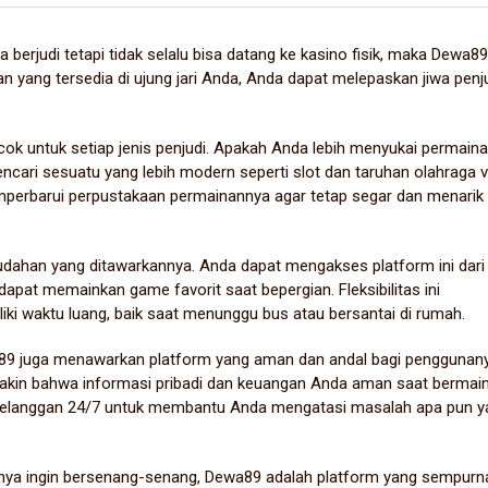
berjudi tetapi tidak selalu bisa datang ke kasino fisik, maka Dewa8
 yang tersedia di ujung jari Anda, Anda dapat melepaskan jiwa penj
untuk setiap jenis penjudi. Apakah Anda lebih menyukai permainan
encari sesuatu yang lebih modern seperti slot dan taruhan olahraga vi
mperbarui perpustakaan permainannya agar tetap segar dan menarik 
udahan yang ditawarkannya. Anda dapat mengakses platform ini dari
dapat memainkan game favorit saat bepergian. Fleksibilitas ini
i waktu luang, baik saat menunggu bus atau bersantai di rumah.
a89 juga menawarkan platform yang aman dan andal bagi penggunany
 yakin bahwa informasi pribadi dan keuangan Anda aman saat bermain
pelanggan 24/7 untuk membantu Anda mengatasi masalah apa pun y
nya ingin bersenang-senang, Dewa89 adalah platform yang sempurn