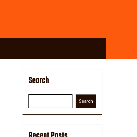
Search
Search
Recent Posts