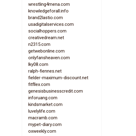
wrestling4mena.com
knowledgeforall.info
brand2lastio.com
usadigitalservices.com
socialhoppers.com
creativedream.net
n2315.com
getwebonline.com
onlyfansheaven.com
lky08.com
ralph-fiennes.net
fielder-maximum-discount.net
fitfllex.com
genesisbusinesscredit.com
inforuang.com
kindsmarket.com
luvelylife.com
macramb.com
mypet-diary.com
oxweekly.com