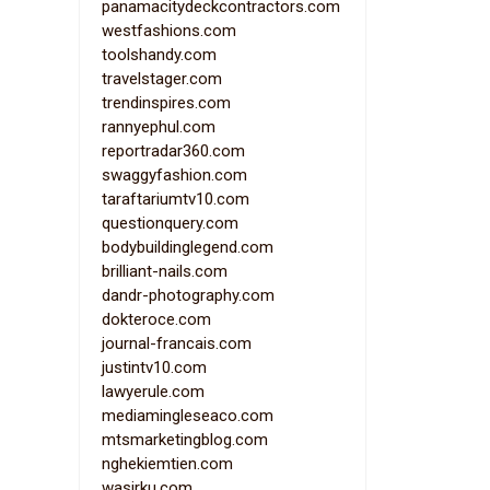
panamacitydeckcontractors.com
westfashions.com
toolshandy.com
travelstager.com
trendinspires.com
rannyephul.com
reportradar360.com
swaggyfashion.com
taraftariumtv10.com
questionquery.com
bodybuildinglegend.com
brilliant-nails.com
dandr-photography.com
dokteroce.com
journal-francais.com
justintv10.com
lawyerule.com
mediamingleseaco.com
mtsmarketingblog.com
nghekiemtien.com
wasirku.com