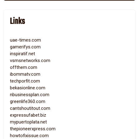
Links
uae-times.com
gamerifys.com
inspiratif.net
vsmsnetworks.com
offthem.com
ibommatv.com
techporfit.com
bekasionline.com
nbusinessplan.com
greenlife360.com
cantshoutitout.com
expressufabet.biz
mypuertoplata.net
thepioneerxpress.com
howtofixissue.com