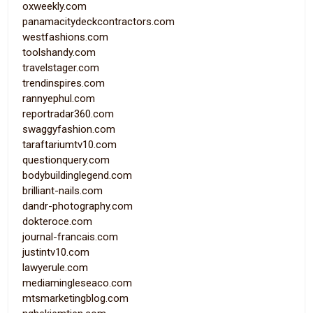
oxweekly.com
panamacitydeckcontractors.com
westfashions.com
toolshandy.com
travelstager.com
trendinspires.com
rannyephul.com
reportradar360.com
swaggyfashion.com
taraftariumtv10.com
questionquery.com
bodybuildinglegend.com
brilliant-nails.com
dandr-photography.com
dokteroce.com
journal-francais.com
justintv10.com
lawyerule.com
mediamingleseaco.com
mtsmarketingblog.com