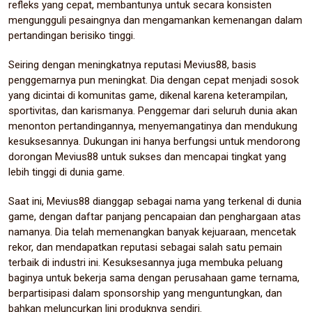
refleks yang cepat, membantunya untuk secara konsisten
mengungguli pesaingnya dan mengamankan kemenangan dalam
pertandingan berisiko tinggi.
Seiring dengan meningkatnya reputasi Mevius88, basis
penggemarnya pun meningkat. Dia dengan cepat menjadi sosok
yang dicintai di komunitas game, dikenal karena keterampilan,
sportivitas, dan karismanya. Penggemar dari seluruh dunia akan
menonton pertandingannya, menyemangatinya dan mendukung
kesuksesannya. Dukungan ini hanya berfungsi untuk mendorong
dorongan Mevius88 untuk sukses dan mencapai tingkat yang
lebih tinggi di dunia game.
Saat ini, Mevius88 dianggap sebagai nama yang terkenal di dunia
game, dengan daftar panjang pencapaian dan penghargaan atas
namanya. Dia telah memenangkan banyak kejuaraan, mencetak
rekor, dan mendapatkan reputasi sebagai salah satu pemain
terbaik di industri ini. Kesuksesannya juga membuka peluang
baginya untuk bekerja sama dengan perusahaan game ternama,
berpartisipasi dalam sponsorship yang menguntungkan, dan
bahkan meluncurkan lini produknya sendiri.