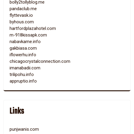
bolly2tollyblog.me
pandaclub.me
flyttevask.io
byhous.com
hartfordplazahotel.com
m-918kissapk.com
nabavkame.info
gakbiasa.com
iflowerhu.info
chicagocrystalconnection.com
imanabadii.com
trilipohu.info
appruptio.info
Links
punjwanis.com