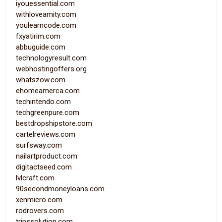
iyouessential.com
withloveamity.com
youlearncode.com
fxyatirim.com
abbuguide.com
technologyresult.com
webhostingoffers.org
whatszow.com
ehomeamerca.com
techintendo.com
techgreenpure.com
bestdropshipstore.com
cartelreviews.com
surfsway.com
nailartproduct.com
digitactseed.com
lvlcraft.com
90secondmoneyloans.com
xenmicro.com
rodrovers.com
tripssolution.com