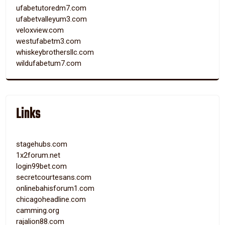
ufabetutoredm7.com
ufabetvalleyum3.com
veloxview.com
westufabetm3.com
whiskeybrothersllc.com
wildufabetum7.com
Links
stagehubs.com
1x2forum.net
login99bet.com
secretcourtesans.com
onlinebahisforum1.com
chicagoheadline.com
camming.org
rajalion88.com