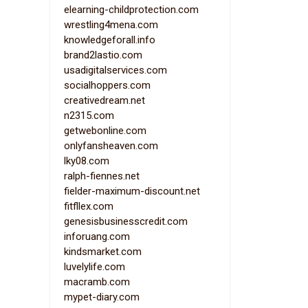
elearning-childprotection.com
wrestling4mena.com
knowledgeforall.info
brand2lastio.com
usadigitalservices.com
socialhoppers.com
creativedream.net
n2315.com
getwebonline.com
onlyfansheaven.com
lky08.com
ralph-fiennes.net
fielder-maximum-discount.net
fitfllex.com
genesisbusinesscredit.com
inforuang.com
kindsmarket.com
luvelylife.com
macramb.com
mypet-diary.com