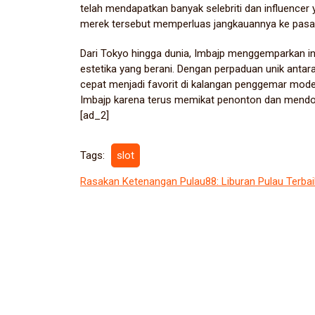
telah mendapatkan banyak selebriti dan influencer
merek tersebut memperluas jangkauannya ke pasar 
Dari Tokyo hingga dunia, Imbajp menggemparkan ind
estetika yang berani. Dengan perpaduan unik anta
cepat menjadi favorit di kalangan penggemar mod
Imbajp karena terus memikat penonton dan mendo
[ad_2]
Tags:
slot
Post
Rasakan Ketenangan Pulau88: Liburan Pulau Terba
navigation