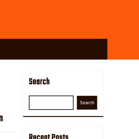
Search
Search
n
Recent Posts