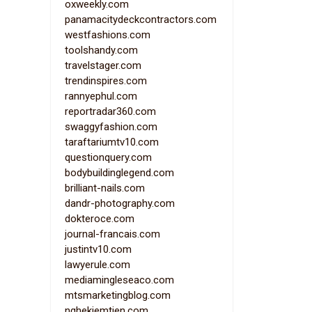
oxweekly.com
panamacitydeckcontractors.com
westfashions.com
toolshandy.com
travelstager.com
trendinspires.com
rannyephul.com
reportradar360.com
swaggyfashion.com
taraftariumtv10.com
questionquery.com
bodybuildinglegend.com
brilliant-nails.com
dandr-photography.com
dokteroce.com
journal-francais.com
justintv10.com
lawyerule.com
mediamingleseaco.com
mtsmarketingblog.com
nghekiemtien.com