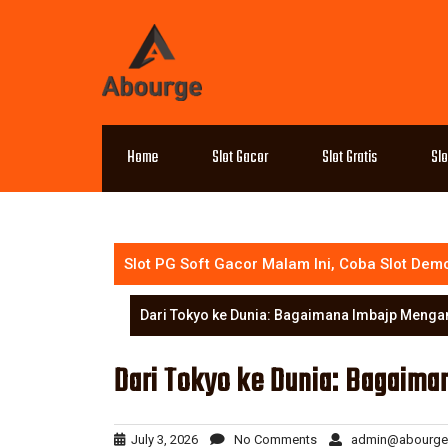
Skip
to
content
Home
Slot Gacor
Slot Gratis
Sl
Slot PG Soft Gacor Malam Ini, Coba Slot De
Dari Tokyo ke Dunia: Bagaimana Imbajp Mengamb
Dari Tokyo ke Dunia: Bagaiman
July 3, 2026
No Comments
admin@abourge