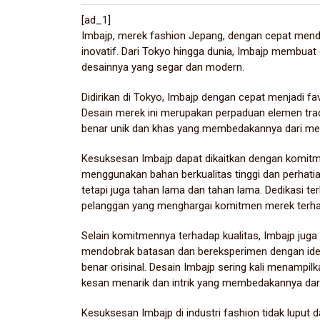
[ad_1]
Imbajp, merek fashion Jepang, dengan cepat mend
inovatif. Dari Tokyo hingga dunia, Imbajp membua
desainnya yang segar dan modern.
Didirikan di Tokyo, Imbajp dengan cepat menjadi f
Desain merek ini merupakan perpaduan elemen tra
benar unik dan khas yang membedakannya dari mere
Kesuksesan Imbajp dapat dikaitkan dengan komitme
menggunakan bahan berkualitas tinggi dan perhatia
tetapi juga tahan lama dan tahan lama. Dedikasi t
pelanggan yang menghargai komitmen merek terha
Selain komitmennya terhadap kualitas, Imbajp juga 
mendobrak batasan dan bereksperimen dengan ide-i
benar orisinal. Desain Imbajp sering kali menampil
kesan menarik dan intrik yang membedakannya dari 
Kesuksesan Imbajp di industri fashion tidak luput d