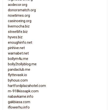
aodecor.org
donorsmatch.org
nowtimes.org
casinoeing.org
livemocha.biz
streetlife.biz
hyves.biz
enoughinfo.net
pinhive.net
warnabet.net
bollym4u.me
bolly2tollyblog.me
pandaclub.me
flyttevask.io
byhous.com
hartfordplazahotel.com
m-918kissapk.com
nabavkame.info
gakbiasa.com
iflowerhu.info