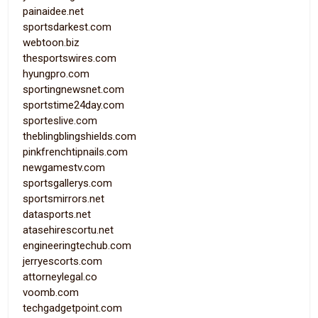
painaidee.net
sportsdarkest.com
webtoon.biz
thesportswires.com
hyungpro.com
sportingnewsnet.com
sportstime24day.com
sporteslive.com
theblingblingshields.com
pinkfrenchtipnails.com
newgamestv.com
sportsgallerys.com
sportsmirrors.net
datasports.net
atasehirescortu.net
engineeringtechub.com
jerryescorts.com
attorneylegal.co
voomb.com
techgadgetpoint.com