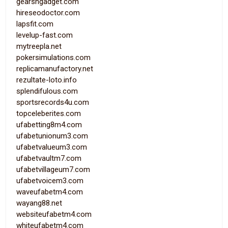
gearsngadget.com
hireseodoctor.com
lapsfit.com
levelup-fast.com
mytreepla.net
pokersimulations.com
replicamanufactory.net
rezultate-loto.info
splendifulous.com
sportsrecords4u.com
topceleberites.com
ufabetting8m4.com
ufabetunionum3.com
ufabetvalueum3.com
ufabetvaultm7.com
ufabetvillageum7.com
ufabetvoicem3.com
waveufabetm4.com
wayang88.net
websiteufabetm4.com
whiteufabetm4.com