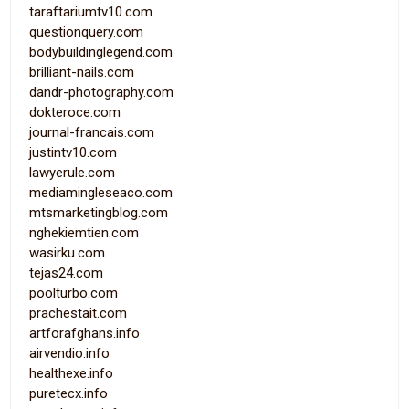
taraftariumtv10.com
questionquery.com
bodybuildinglegend.com
brilliant-nails.com
dandr-photography.com
dokteroce.com
journal-francais.com
justintv10.com
lawyerule.com
mediamingleseaco.com
mtsmarketingblog.com
nghekiemtien.com
wasirku.com
tejas24.com
poolturbo.com
prachestait.com
artforafghans.info
airvendio.info
healthexe.info
puretecx.info