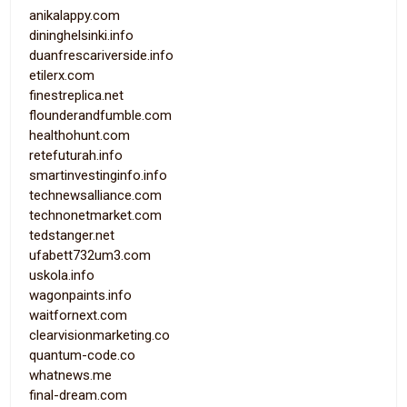
anikalappy.com
dininghelsinki.info
duanfrescariverside.info
etilerx.com
finestreplica.net
flounderandfumble.com
healthohunt.com
retefuturah.info
smartinvestinginfo.info
technewsalliance.com
technonetmarket.com
tedstanger.net
ufabett732um3.com
uskola.info
wagonpaints.info
waitfornext.com
clearvisionmarketing.co
quantum-code.co
whatnews.me
final-dream.com