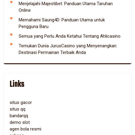
Menjelajahi Majestibet: Panduan Utama Taruhan
Online
Memahami Saung4D: Panduan Utama untuk
Pengguna Baru
Semua yang Perlu Anda Ketahui Tentang Ahlicasino
Temukan Dunia JurusCasino yang Menyenangkan:
Destinasi Permainan Terbaik Anda
Links
situs gacor
situs qq
bandarqq
demo slot
agen bola resmi