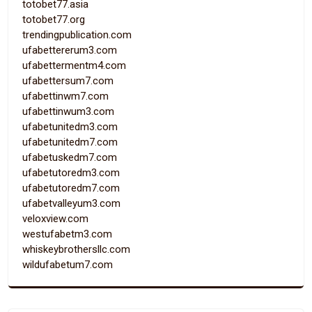
totobet77.asia
totobet77.org
trendingpublication.com
ufabettererum3.com
ufabettermentm4.com
ufabettersum7.com
ufabettinwm7.com
ufabettinwum3.com
ufabetunitedm3.com
ufabetunitedm7.com
ufabetuskedm7.com
ufabetutoredm3.com
ufabetutoredm7.com
ufabetvalleyum3.com
veloxview.com
westufabetm3.com
whiskeybrothersllc.com
wildufabetum7.com