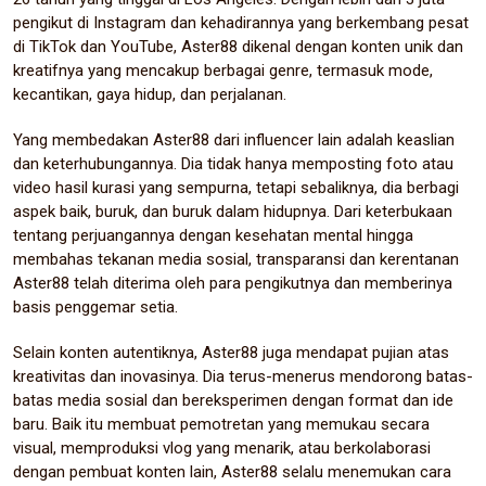
pengikut di Instagram dan kehadirannya yang berkembang pesat
di TikTok dan YouTube, Aster88 dikenal dengan konten unik dan
kreatifnya yang mencakup berbagai genre, termasuk mode,
kecantikan, gaya hidup, dan perjalanan.
Yang membedakan Aster88 dari influencer lain adalah keaslian
dan keterhubungannya. Dia tidak hanya memposting foto atau
video hasil kurasi yang sempurna, tetapi sebaliknya, dia berbagi
aspek baik, buruk, dan buruk dalam hidupnya. Dari keterbukaan
tentang perjuangannya dengan kesehatan mental hingga
membahas tekanan media sosial, transparansi dan kerentanan
Aster88 telah diterima oleh para pengikutnya dan memberinya
basis penggemar setia.
Selain konten autentiknya, Aster88 juga mendapat pujian atas
kreativitas dan inovasinya. Dia terus-menerus mendorong batas-
batas media sosial dan bereksperimen dengan format dan ide
baru. Baik itu membuat pemotretan yang memukau secara
visual, memproduksi vlog yang menarik, atau berkolaborasi
dengan pembuat konten lain, Aster88 selalu menemukan cara