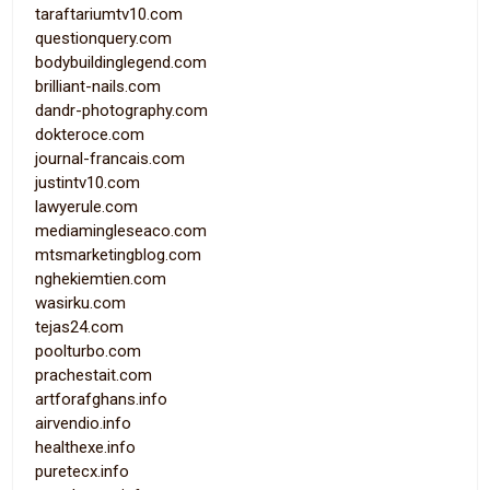
taraftariumtv10.com
questionquery.com
bodybuildinglegend.com
brilliant-nails.com
dandr-photography.com
dokteroce.com
journal-francais.com
justintv10.com
lawyerule.com
mediamingleseaco.com
mtsmarketingblog.com
nghekiemtien.com
wasirku.com
tejas24.com
poolturbo.com
prachestait.com
artforafghans.info
airvendio.info
healthexe.info
puretecx.info