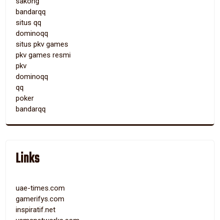
sakong
bandarqq
situs qq
dominoqq
situs pkv games
pkv games resmi
pkv
dominoqq
qq
poker
bandarqq
Links
uae-times.com
gamerifys.com
inspiratif.net