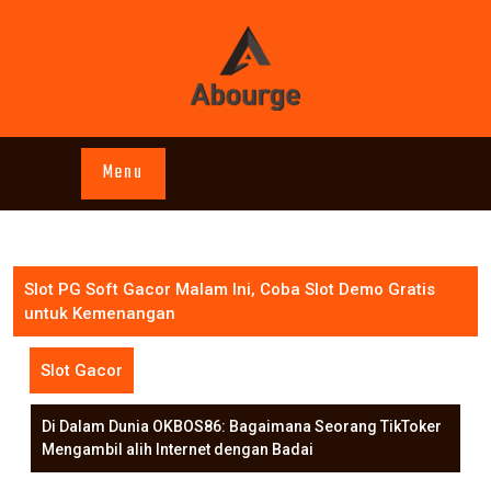
Skip
to
content
Menu
Slot PG Soft Gacor Malam Ini, Coba Slot Demo Gratis
untuk Kemenangan
Slot Gacor
Di Dalam Dunia OKBOS86: Bagaimana Seorang TikToker
Mengambil alih Internet dengan Badai