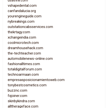
usathrill.com
vshapedental.com
canfandalucia.org
yourengineguide.com
nybreakings.com
outstationcabsservices.com
thekrtagy.com
xchangeindia.com
coolmicrotech.com
dreamhousehack.com
the-techteacher.com
automobilenews-online.com
fashionalltimes.com
totaldigitalforum.com
technoarmaan.com
empresasposicionamientoweb.com
tonybestcosmetics.com
buzznc.com
fxjoiner.com
skinbykindra.com
alltherageface.com