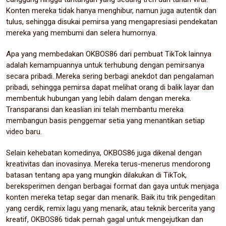
Konten mereka tidak hanya menghibur, namun juga autentik dan
tulus, sehingga disukai pemirsa yang mengapresiasi pendekatan
mereka yang membumi dan selera humornya.
Apa yang membedakan OKBOS86 dari pembuat TikTok lainnya
adalah kemampuannya untuk terhubung dengan pemirsanya
secara pribadi. Mereka sering berbagi anekdot dan pengalaman
pribadi, sehingga pemirsa dapat melihat orang di balik layar dan
membentuk hubungan yang lebih dalam dengan mereka.
Transparansi dan keaslian ini telah membantu mereka
membangun basis penggemar setia yang menantikan setiap
video baru.
Selain kehebatan komedinya, OKBOS86 juga dikenal dengan
kreativitas dan inovasinya. Mereka terus-menerus mendorong
batasan tentang apa yang mungkin dilakukan di TikTok,
bereksperimen dengan berbagai format dan gaya untuk menjaga
konten mereka tetap segar dan menarik. Baik itu trik pengeditan
yang cerdik, remix lagu yang menarik, atau teknik bercerita yang
kreatif, OKBOS86 tidak pernah gagal untuk mengejutkan dan