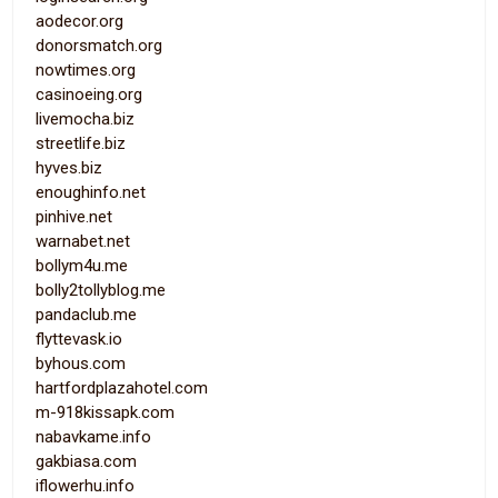
aodecor.org
donorsmatch.org
nowtimes.org
casinoeing.org
livemocha.biz
streetlife.biz
hyves.biz
enoughinfo.net
pinhive.net
warnabet.net
bollym4u.me
bolly2tollyblog.me
pandaclub.me
flyttevask.io
byhous.com
hartfordplazahotel.com
m-918kissapk.com
nabavkame.info
gakbiasa.com
iflowerhu.info