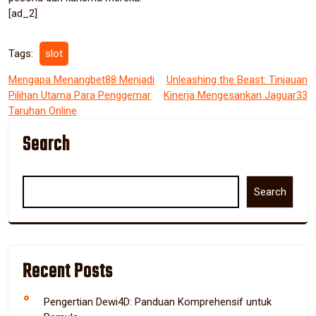
[ad_2]
Tags:
slot
Post
Mengapa Menangbet88 Menjadi
Unleashing the Beast: Tinjauan
Pilihan Utama Para Penggemar
Kinerja Mengesankan Jaguar33
navigation
Taruhan Online
Search
Search
Recent Posts
Pengertian Dewi4D: Panduan Komprehensif untuk