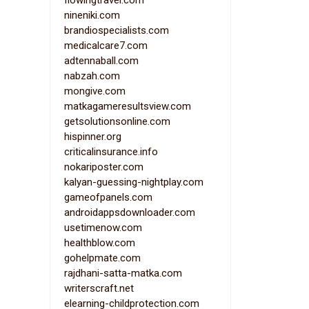
flowingtravel.com
nineniki.com
brandiospecialists.com
medicalcare7.com
adtennaball.com
nabzah.com
mongive.com
matkagameresultsview.com
getsolutionsonline.com
hispinner.org
criticalinsurance.info
nokariposter.com
kalyan-guessing-nightplay.com
gameofpanels.com
androidappsdownloader.com
usetimenow.com
healthblow.com
gohelpmate.com
rajdhani-satta-matka.com
writerscraft.net
elearning-childprotection.com