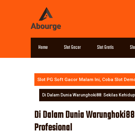
Skip
to
content
Home
Slot Gacor
Slot Gratis
Sl
Slot PG Soft Gacor Malam Ini, Coba Slot De
Di Dalam Dunia Warunghoki88: Sekilas Kehidu
Di Dalam Dunia Warunghoki88
Profesional