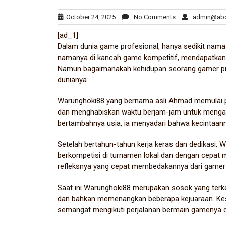
October 24, 2025
No Comments
admin@ab
[ad_1]
Dalam dunia game profesional, hanya sedikit nama
namanya di kancah game kompetitif, mendapatkan r
Namun bagaimanakah kehidupan seorang gamer profe
dunianya.
Warunghoki88 yang bernama asli Ahmad memulai perj
dan menghabiskan waktu berjam-jam untuk mengas
bertambahnya usia, ia menyadari bahwa kecintaann
Setelah bertahun-tahun kerja keras dan dedikasi, 
berkompetisi di turnamen lokal dan dengan cepat
refleksnya yang cepat membedakannya dari gamer l
Saat ini Warunghoki88 merupakan sosok yang terken
dan bahkan memenangkan beberapa kejuaraan. Kes
semangat mengikuti perjalanan bermain gamenya 