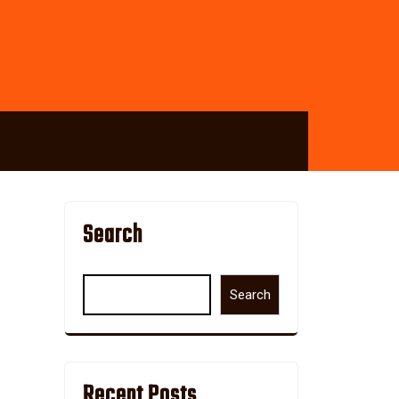
Search
Search
Recent Posts