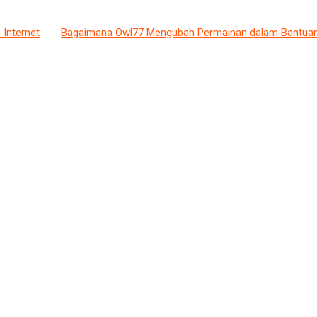
Internet
Bagaimana Owl77 Mengubah Permainan dalam Bantuan 