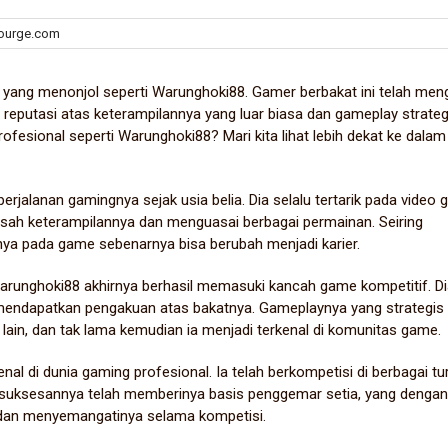
ourge.com
 yang menonjol seperti Warunghoki88. Gamer berbakat ini telah meng
eputasi atas keterampilannya yang luar biasa dan gameplay strateg
sional seperti Warunghoki88? Mari kita lihat lebih dekat ke dalam
alanan gamingnya sejak usia belia. Dia selalu tertarik pada video
ah keterampilannya dan menguasai berbagai permainan. Seiring
ya pada game sebenarnya bisa berubah menjadi karier.
Warunghoki88 akhirnya berhasil memasuki kancah game kompetitif. Di
 mendapatkan pengakuan atas bakatnya. Gameplaynya yang strategis
ain, dan tak lama kemudian ia menjadi terkenal di komunitas game.
al di dunia gaming profesional. Ia telah berkompetisi di berbagai t
uksesannya telah memberinya basis penggemar setia, yang denga
dan menyemangatinya selama kompetisi.