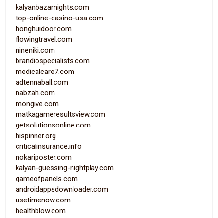
kalyanbazarnights.com
top-online-casino-usa.com
honghuidoor.com
flowingtravel.com
nineniki.com
brandiospecialists.com
medicalcare7.com
adtennaball.com
nabzah.com
mongive.com
matkagameresultsview.com
getsolutionsonline.com
hispinner.org
criticalinsurance.info
nokariposter.com
kalyan-guessing-nightplay.com
gameofpanels.com
androidappsdownloader.com
usetimenow.com
healthblow.com