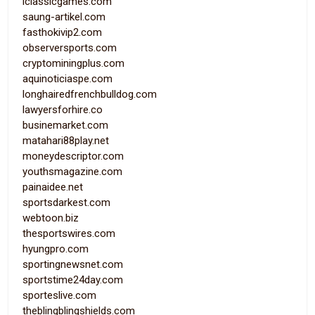
iclassicgames.com
saung-artikel.com
fasthokivip2.com
observersports.com
cryptominingplus.com
aquinoticiaspe.com
longhairedfrenchbulldog.com
lawyersforhire.co
businemarket.com
matahari88play.net
moneydescriptor.com
youthsmagazine.com
painaidee.net
sportsdarkest.com
webtoon.biz
thesportswires.com
hyungpro.com
sportingnewsnet.com
sportstime24day.com
sporteslive.com
theblingblingshields.com