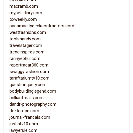
macramb.com
mypet-diary.com
oxweekly.com
panamacitydeckcontractors.com
westfashions.com
toolshandy.com
travelstager.com
trendinspires.com
rannyephul.com
reportradar360.com
swaggyfashion.com
taraftariumtv10.com
questionquery.com
bodybuildinglegend.com
brilliant-nails.com
dandr-photography.com
dokteroce.com
journal-francais.com
justintv10.com
lawyerule.com