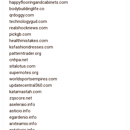
happyflooringandcabinets.com
bodybuildinglife.co
qrdoggy.com
technologygud.com
realshocknews.com
pickgb.com
healthmistakes.com
ksfashiondresses.com
patterntrader.org
cnhpa.net
sitalotus.com
supernotes.org
worldsportsempires.com
updatecentral360.com
katamastah.com
zqscore.net
aseleraio.info
asticio.info
egardenio.info
arxteamio.info