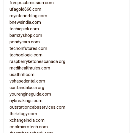
freeprsubmission.com
ufagold666.com
myinteriorblog.com
bnewsindia.com
techiepick.com
bamzyshop.com
pondycars.com
techonfutures.com
techoologic.com
raspberryketonescanada.org
medihealthrules.com
usathrill.com
vshapedental.com
canfandalucia.org
yourengineguide.com
nybreakings.com
outstationcabsservices.com
thekrtagy.com
xchangeindia.com
coolmicrotech.com