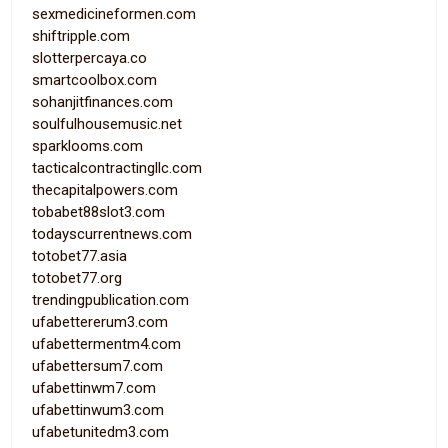
sexmedicineformen.com
shiftripple.com
slotterpercaya.co
smartcoolbox.com
sohanjitfinances.com
soulfulhousemusic.net
sparklooms.com
tacticalcontractingllc.com
thecapitalpowers.com
tobabet88slot3.com
todayscurrentnews.com
totobet77.asia
totobet77.org
trendingpublication.com
ufabettererum3.com
ufabettermentm4.com
ufabettersum7.com
ufabettinwm7.com
ufabettinwum3.com
ufabetunitedm3.com