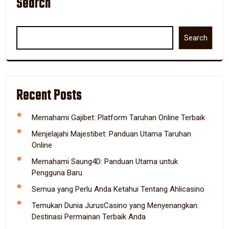
Search
Search
Recent Posts
Memahami Gajibet: Platform Taruhan Online Terbaik
Menjelajahi Majestibet: Panduan Utama Taruhan
Online
Memahami Saung4D: Panduan Utama untuk
Pengguna Baru
Semua yang Perlu Anda Ketahui Tentang Ahlicasino
Temukan Dunia JurusCasino yang Menyenangkan:
Destinasi Permainan Terbaik Anda