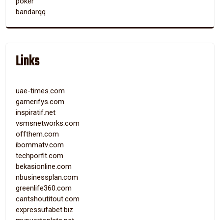
poker
bandarqq
Links
uae-times.com
gamerifys.com
inspiratif.net
vsmsnetworks.com
offthem.com
ibommatv.com
techporfit.com
bekasionline.com
nbusinessplan.com
greenlife360.com
cantshoutitout.com
expressufabet.biz