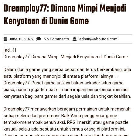
Dreamplay77: Dimana Mimpi Menjadi
Kenyataan di Dunia Game
June 13, 2026
No Comments
admin@abourge.com
[ad_1]
Dreamplay77: Dimana Mimpi Menjadi Kenyataan di Dunia Game
Dalam dunia game yang serba cepat dan terus berkembang, ada
satu platform yang menonjol di antara platform lainnya –
Dreamplay77. Pusat game unik ini bukan sekadar situs game
biasa, namun juga tempat di mana impian benar-benar menjadi
kenyataan bagi para gamer dari segala usia dan tingkat keahlian.
Dreamplay77 menawarkan beragam permainan untuk memenuhi
setiap selera dan preferensi. Baik Anda penggemar game
tembak-menembak penuh aksi, RPG imersif, atau game puzzle
kasual, selalu ada sesuatu untuk semua orang di platform ini.
Dengan perpustakaan permainan yang terus diperbarui, pemain