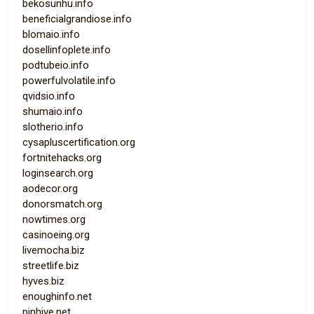
bekosunhu.info
beneficialgrandiose.info
blomaio.info
dosellinfoplete.info
podtubeio.info
powerfulvolatile.info
qvidsio.info
shumaio.info
slotherio.info
cysapluscertification.org
fortnitehacks.org
loginsearch.org
aodecor.org
donorsmatch.org
nowtimes.org
casinoeing.org
livemocha.biz
streetlife.biz
hyves.biz
enoughinfo.net
pinhive.net