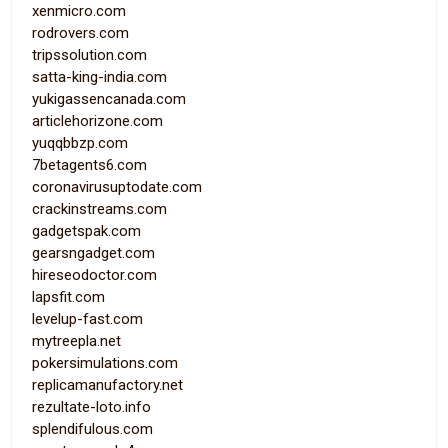
xenmicro.com
rodrovers.com
tripssolution.com
satta-king-india.com
yukigassencanada.com
articlehorizone.com
yuqqbbzp.com
7betagents6.com
coronavirusuptodate.com
crackinstreams.com
gadgetspak.com
gearsngadget.com
hireseodoctor.com
lapsfit.com
levelup-fast.com
mytreepla.net
pokersimulations.com
replicamanufactory.net
rezultate-loto.info
splendifulous.com