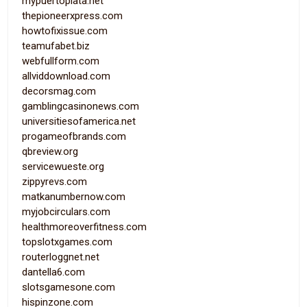
mypuertoplata.net
thepioneerxpress.com
howtofixissue.com
teamufabet.biz
webfullform.com
allviddownload.com
decorsmag.com
gamblingcasinonews.com
universitiesofamerica.net
progameofbrands.com
qbreview.org
servicewueste.org
zippyrevs.com
matkanumbernow.com
myjobcirculars.com
healthmoreoverfitness.com
topslotxgames.com
routerloggnet.net
dantella6.com
slotsgamesone.com
hispinzone.com