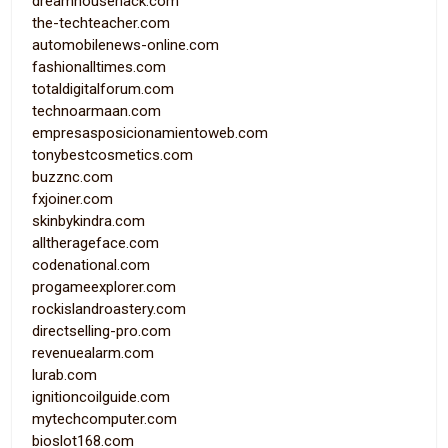
dreamhousehack.com
the-techteacher.com
automobilenews-online.com
fashionalltimes.com
totaldigitalforum.com
technoarmaan.com
empresasposicionamientoweb.com
tonybestcosmetics.com
buzznc.com
fxjoiner.com
skinbykindra.com
alltherageface.com
codenational.com
progameexplorer.com
rockislandroastery.com
directselling-pro.com
revenuealarm.com
lurab.com
ignitioncoilguide.com
mytechcomputer.com
bioslot168.com