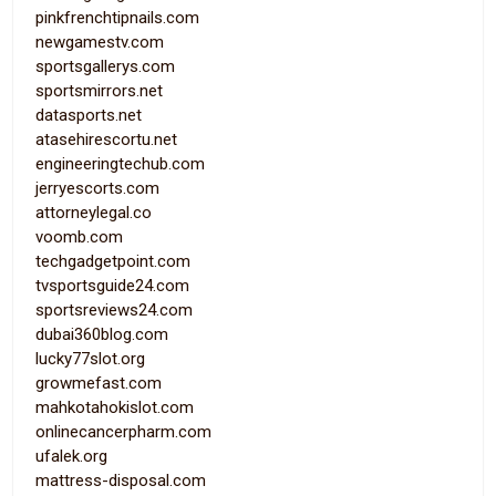
pinkfrenchtipnails.com
newgamestv.com
sportsgallerys.com
sportsmirrors.net
datasports.net
atasehirescortu.net
engineeringtechub.com
jerryescorts.com
attorneylegal.co
voomb.com
techgadgetpoint.com
tvsportsguide24.com
sportsreviews24.com
dubai360blog.com
lucky77slot.org
growmefast.com
mahkotahokislot.com
onlinecancerpharm.com
ufalek.org
mattress-disposal.com