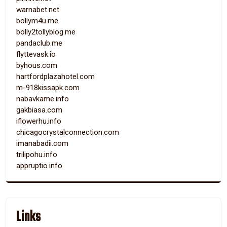
warnabet.net
bollym4u.me
bolly2tollyblog.me
pandaclub.me
flyttevask.io
byhous.com
hartfordplazahotel.com
m-918kissapk.com
nabavkame.info
gakbiasa.com
iflowerhu.info
chicagocrystalconnection.com
imanabadii.com
trilipohu.info
appruptio.info
Links