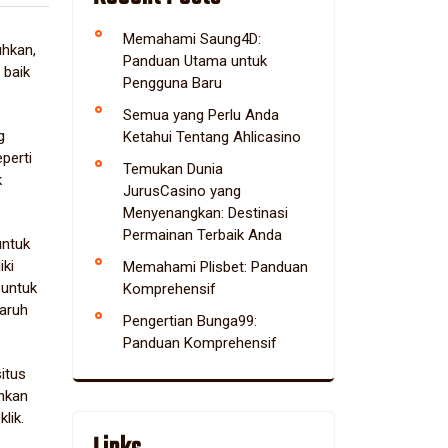
Memahami Saung4D:
uhkan,
Panduan Utama untuk
 baik
Pengguna Baru
Semua yang Perlu Anda
g
Ketahui Tentang Ahlicasino
perti
Temukan Dunia
k
JurusCasino yang
Menyenangkan: Destinasi
Permainan Terbaik Anda
untuk
ki
Memahami Plisbet: Panduan
 untuk
Komprehensif
taruh
Pengertian Bunga99:
Panduan Komprehensif
itus
inkan
lik.