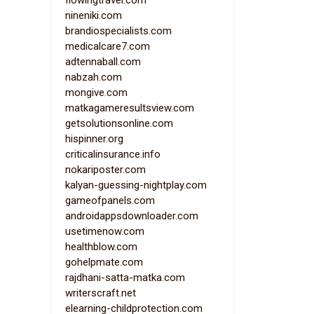
flowingtravel.com
nineniki.com
brandiospecialists.com
medicalcare7.com
adtennaball.com
nabzah.com
mongive.com
matkagameresultsview.com
getsolutionsonline.com
hispinner.org
criticalinsurance.info
nokariposter.com
kalyan-guessing-nightplay.com
gameofpanels.com
androidappsdownloader.com
usetimenow.com
healthblow.com
gohelpmate.com
rajdhani-satta-matka.com
writerscraft.net
elearning-childprotection.com