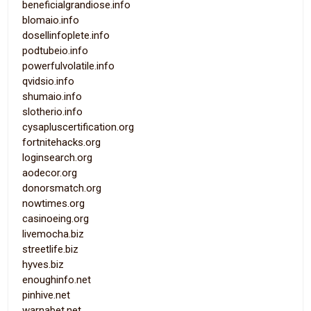
beneficialgrandiose.info
blomaio.info
dosellinfoplete.info
podtubeio.info
powerfulvolatile.info
qvidsio.info
shumaio.info
slotherio.info
cysapluscertification.org
fortnitehacks.org
loginsearch.org
aodecor.org
donorsmatch.org
nowtimes.org
casinoeing.org
livemocha.biz
streetlife.biz
hyves.biz
enoughinfo.net
pinhive.net
warnabet.net