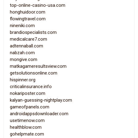
top-online-casino-usa.com
honghuidoor.com
flowingtravel.com
nineniki.com
brandiospecialists.com
medicalcare7.com
adtennaball.com
nabzah.com
mongive.com
matkagameresultsview.com
getsolutionsonline.com
hispinner.org
criticalinsurance.info
nokariposter.com
kalyan-guessing-nightplay.com
gameofpanels.com
androidappsdownloader.com
usetimenow.com
healthblow.com
gohelpmate.com