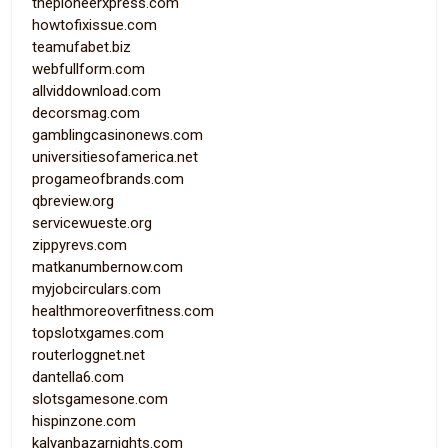
thepioneerxpress.com
howtofixissue.com
teamufabet.biz
webfullform.com
allviddownload.com
decorsmag.com
gamblingcasinonews.com
universitiesofamerica.net
progameofbrands.com
qbreview.org
servicewueste.org
zippyrevs.com
matkanumbernow.com
myjobcirculars.com
healthmoreoverfitness.com
topslotxgames.com
routerloggnet.net
dantella6.com
slotsgamesone.com
hispinzone.com
kalyanbazarnights.com