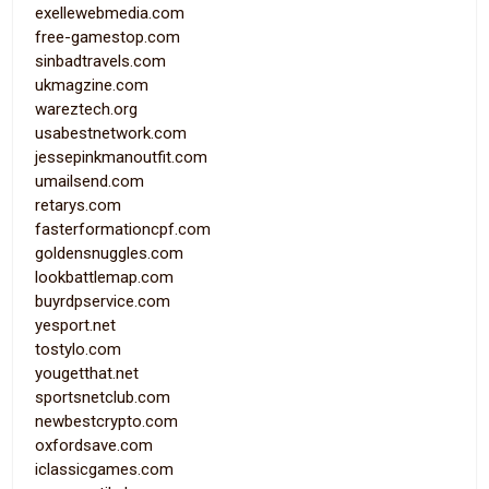
exellewebmedia.com
free-gamestop.com
sinbadtravels.com
ukmagzine.com
wareztech.org
usabestnetwork.com
jessepinkmanoutfit.com
umailsend.com
retarys.com
fasterformationcpf.com
goldensnuggles.com
lookbattlemap.com
buyrdpservice.com
yesport.net
tostylo.com
yougetthat.net
sportsnetclub.com
newbestcrypto.com
oxfordsave.com
iclassicgames.com