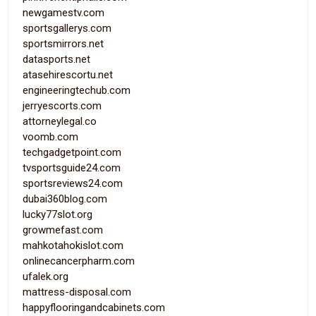
newgamestv.com
sportsgallerys.com
sportsmirrors.net
datasports.net
atasehirescortu.net
engineeringtechub.com
jerryescorts.com
attorneylegal.co
voomb.com
techgadgetpoint.com
tvsportsguide24.com
sportsreviews24.com
dubai360blog.com
lucky77slot.org
growmefast.com
mahkotahokislot.com
onlinecancerpharm.com
ufalek.org
mattress-disposal.com
happyflooringandcabinets.com