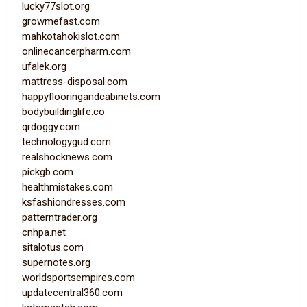
lucky77slot.org
growmefast.com
mahkotahokislot.com
onlinecancerpharm.com
ufalek.org
mattress-disposal.com
happyflooringandcabinets.com
bodybuildinglife.co
qrdoggy.com
technologygud.com
realshocknews.com
pickgb.com
healthmistakes.com
ksfashiondresses.com
patterntrader.org
cnhpa.net
sitalotus.com
supernotes.org
worldsportsempires.com
updatecentral360.com