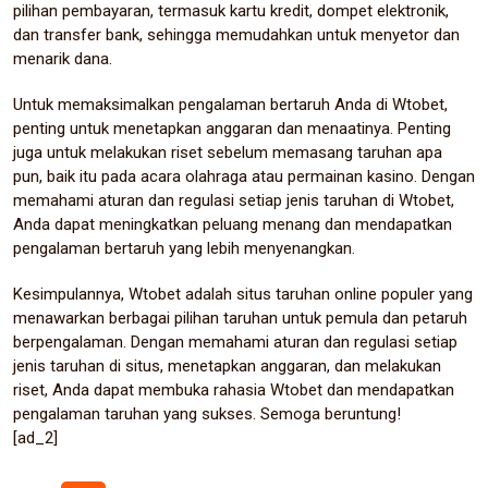
pilihan pembayaran, termasuk kartu kredit, dompet elektronik,
dan transfer bank, sehingga memudahkan untuk menyetor dan
menarik dana.
Untuk memaksimalkan pengalaman bertaruh Anda di Wtobet,
penting untuk menetapkan anggaran dan menaatinya. Penting
juga untuk melakukan riset sebelum memasang taruhan apa
pun, baik itu pada acara olahraga atau permainan kasino. Dengan
memahami aturan dan regulasi setiap jenis taruhan di Wtobet,
Anda dapat meningkatkan peluang menang dan mendapatkan
pengalaman bertaruh yang lebih menyenangkan.
Kesimpulannya, Wtobet adalah situs taruhan online populer yang
menawarkan berbagai pilihan taruhan untuk pemula dan petaruh
berpengalaman. Dengan memahami aturan dan regulasi setiap
jenis taruhan di situs, menetapkan anggaran, dan melakukan
riset, Anda dapat membuka rahasia Wtobet dan mendapatkan
pengalaman taruhan yang sukses. Semoga beruntung!
[ad_2]