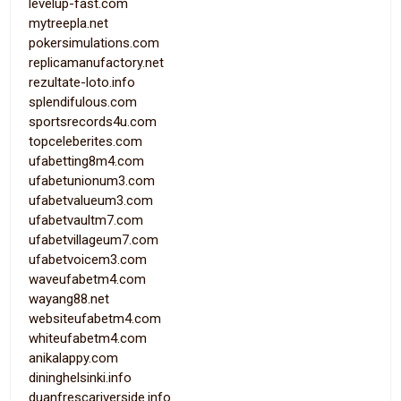
levelup-fast.com
mytreepla.net
pokersimulations.com
replicamanufactory.net
rezultate-loto.info
splendifulous.com
sportsrecords4u.com
topceleberites.com
ufabetting8m4.com
ufabetunionum3.com
ufabetvalueum3.com
ufabetvaultm7.com
ufabetvillageum7.com
ufabetvoicem3.com
waveufabetm4.com
wayang88.net
websiteufabetm4.com
whiteufabetm4.com
anikalappy.com
dininghelsinki.info
duanfrescariverside.info