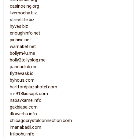
casinoeing.org
livemocha.biz
streetlife.biz
hyves.biz
enoughinfo.net
pinhive.net
warnabet.net
bollym4u.me
bolly2tollyblog.me
pandaclub.me
flyttevask.io
byhous.com
hartfordplazahotel.com
m-918kissapk.com
nabavkame.info
gakbiasa.com
iflowerhu.info
chicagocrystalconnection.com
imanabadii.com
trilipohu.info