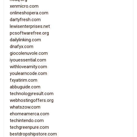
xenmicro.com
onlineshopera.com
dartyfresh.com
lewisenterprises.net
pcsoftwarefree.org
dailylinking.com
dnafyx.com
giocolenuvole.com
iyouessential.com
withloveamity.com
youlearncode.com
fxyatirim.com
abbuguide.com
technologyresult.com
webhostingoffers.org
whatszow.com
ehomeamerca.com
techintendo.com
techgreenpure.com
bestdropshipstore.com