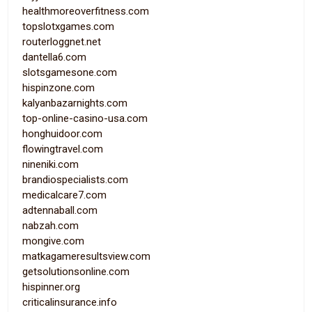
healthmoreoverfitness.com
topslotxgames.com
routerloggnet.net
dantella6.com
slotsgamesone.com
hispinzone.com
kalyanbazarnights.com
top-online-casino-usa.com
honghuidoor.com
flowingtravel.com
nineniki.com
brandiospecialists.com
medicalcare7.com
adtennaball.com
nabzah.com
mongive.com
matkagameresultsview.com
getsolutionsonline.com
hispinner.org
criticalinsurance.info