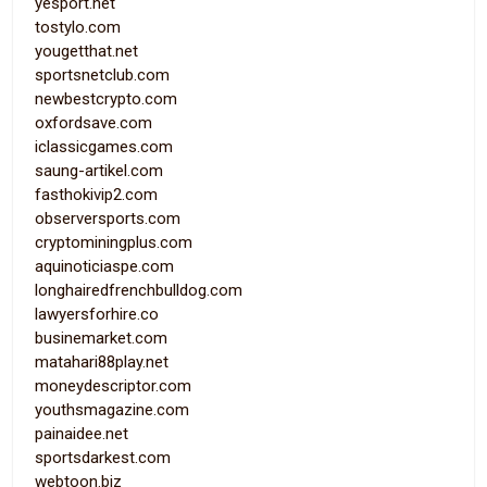
yesport.net
tostylo.com
yougetthat.net
sportsnetclub.com
newbestcrypto.com
oxfordsave.com
iclassicgames.com
saung-artikel.com
fasthokivip2.com
observersports.com
cryptominingplus.com
aquinoticiaspe.com
longhairedfrenchbulldog.com
lawyersforhire.co
businemarket.com
matahari88play.net
moneydescriptor.com
youthsmagazine.com
painaidee.net
sportsdarkest.com
webtoon.biz