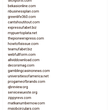
techporfit.com
bekasionline.com
nbusinessplan.com
greenlife360.com
cantshoutitout.com
expressufabet.biz
mypuertoplata.net
thepioneerxpress.com
howtofixissue.com
teamufabet.biz
webfullform.com
allviddownload.com
decorsmag.com
gamblingcasinonews.com
universitiesofamerica.net
progameofbrands.com
qbreview.org
servicewueste.org
zippyrevs.com
matkanumbernow.com
myjobcirculars.com