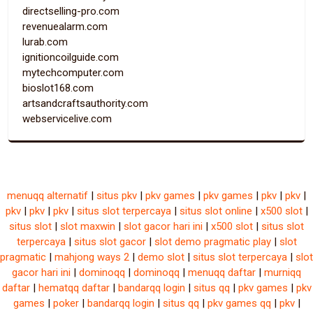
directselling-pro.com
revenuealarm.com
lurab.com
ignitioncoilguide.com
mytechcomputer.com
bioslot168.com
artsandcraftsauthority.com
webservicelive.com
menuqq alternatif
|
situs pkv
|
pkv games
|
pkv games
|
pkv
|
pkv
|
pkv
|
pkv
|
pkv
|
situs slot terpercaya
|
situs slot online
|
x500 slot
|
situs slot
|
slot maxwin
|
slot gacor hari ini
|
x500 slot
|
situs slot
terpercaya
|
situs slot gacor
|
slot demo pragmatic play
|
slot
pragmatic
|
mahjong ways 2
|
demo slot
|
situs slot terpercaya
|
slot
gacor hari ini
|
dominoqq
|
dominoqq
|
menuqq daftar
|
murniqq
daftar
|
hematqq daftar
|
bandarqq login
|
situs qq
|
pkv games
|
pkv
games
|
poker
|
bandarqq login
|
situs qq
|
pkv games qq
|
pkv
|