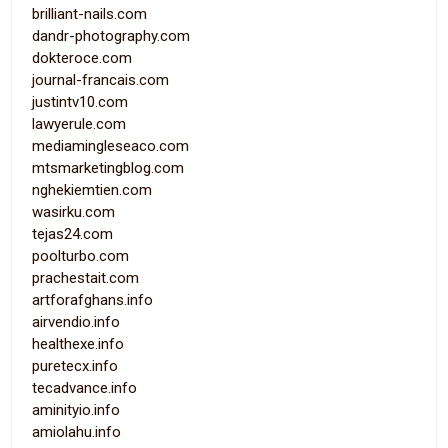
brilliant-nails.com
dandr-photography.com
dokteroce.com
journal-francais.com
justintv10.com
lawyerule.com
mediamingleseaco.com
mtsmarketingblog.com
nghekiemtien.com
wasirku.com
tejas24.com
poolturbo.com
prachestait.com
artforafghans.info
airvendio.info
healthexe.info
puretecx.info
tecadvance.info
aminityio.info
amiolahu.info