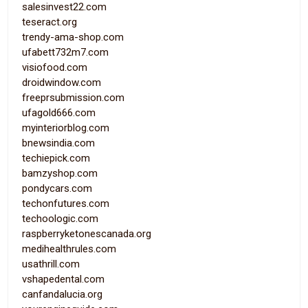
salesinvest22.com
teseract.org
trendy-ama-shop.com
ufabett732m7.com
visiofood.com
droidwindow.com
freeprsubmission.com
ufagold666.com
myinteriorblog.com
bnewsindia.com
techiepick.com
bamzyshop.com
pondycars.com
techonfutures.com
techoologic.com
raspberryketonescanada.org
medihealthrules.com
usathrill.com
vshapedental.com
canfandalucia.org