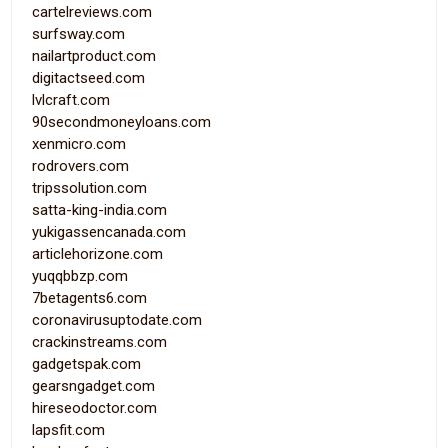
cartelreviews.com
surfsway.com
nailartproduct.com
digitactseed.com
lvlcraft.com
90secondmoneyloans.com
xenmicro.com
rodrovers.com
tripssolution.com
satta-king-india.com
yukigassencanada.com
articlehorizone.com
yuqqbbzp.com
7betagents6.com
coronavirusuptodate.com
crackinstreams.com
gadgetspak.com
gearsngadget.com
hireseodoctor.com
lapsfit.com