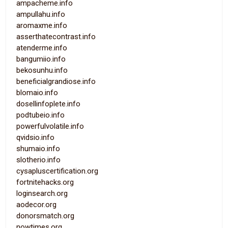
ampacheme.info
ampullahu.info
aromaxme.info
asserthatecontrast.info
atenderme.info
bangumiio.info
bekosunhu.info
beneficialgrandiose.info
blomaio.info
dosellinfoplete.info
podtubeio.info
powerfulvolatile.info
qvidsio.info
shumaio.info
slotherio.info
cysapluscertification.org
fortnitehacks.org
loginsearch.org
aodecor.org
donorsmatch.org
nowtimes.org