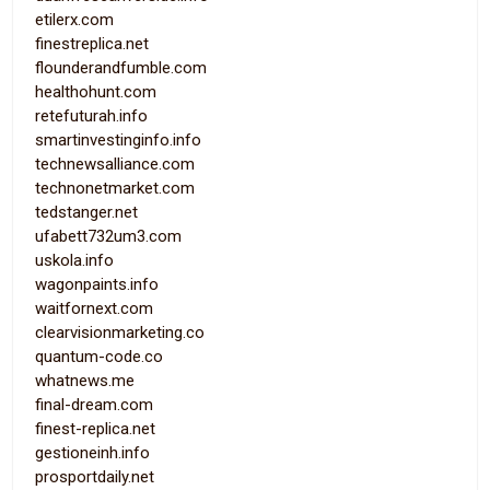
etilerx.com
finestreplica.net
flounderandfumble.com
healthohunt.com
retefuturah.info
smartinvestinginfo.info
technewsalliance.com
technonetmarket.com
tedstanger.net
ufabett732um3.com
uskola.info
wagonpaints.info
waitfornext.com
clearvisionmarketing.co
quantum-code.co
whatnews.me
final-dream.com
finest-replica.net
gestioneinh.info
prosportdaily.net