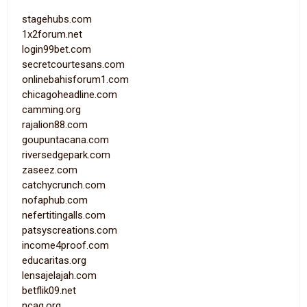
stagehubs.com
1x2forum.net
login99bet.com
secretcourtesans.com
onlinebahisforum1.com
chicagoheadline.com
camming.org
rajalion88.com
goupuntacana.com
riversedgepark.com
zaseez.com
catchycrunch.com
nofaphub.com
nefertitingalls.com
patsyscreations.com
income4proof.com
educaritas.org
lensajelajah.com
betflik09.net
ncaq.org