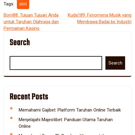
Tags:
slot
Post
Bom88: Tujuan Tujuan Anda
Kuda189: Fenomena Musik yang
untuk Taruhan Olahraga dan
Membawa Badai ke Industri
navigation
Permainan Kasino
Search
Search
Recent Posts
Memahami Gajibet: Platform Taruhan Online Terbaik
Menjelajahi Majestibet: Panduan Utama Taruhan
Online