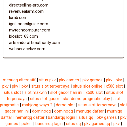
directselling-pro.com
revenuealarm.com
lurab.com
ignitioncoilguide.com
mytechcomputer.com
bioslot168.com
artsandcraftsauthority.com
webservicelive.com
menuqq alternatif
|
situs pkv
|
pkv games
|
pkv games
|
pkv
|
pkv
|
pkv
|
pkv
|
pkv
|
situs slot terpercaya
|
situs slot online
|
x500 slot
|
situs slot
|
slot maxwin
|
slot gacor hari ini
|
x500 slot
|
situs slot
terpercaya
|
situs slot gacor
|
slot demo pragmatic play
|
slot
pragmatic
|
mahjong ways 2
|
demo slot
|
situs slot terpercaya
|
slot
gacor hari ini
|
dominoqq
|
dominoqq
|
menuqq daftar
|
murniqq
daftar
|
hematqq daftar
|
bandarqq login
|
situs qq
|
pkv games
|
pkv
games
|
poker
|
bandarqq login
|
situs qq
|
pkv games qq
|
pkv
|