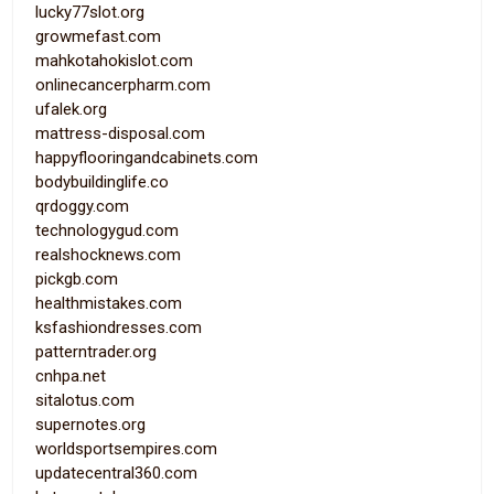
lucky77slot.org
growmefast.com
mahkotahokislot.com
onlinecancerpharm.com
ufalek.org
mattress-disposal.com
happyflooringandcabinets.com
bodybuildinglife.co
qrdoggy.com
technologygud.com
realshocknews.com
pickgb.com
healthmistakes.com
ksfashiondresses.com
patterntrader.org
cnhpa.net
sitalotus.com
supernotes.org
worldsportsempires.com
updatecentral360.com