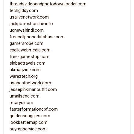
threadsvideoandphotodownloader.com
techgiddy.com
usalivenetwork.com
jackpotrushonline.info
ucnewshindi.com
freecellphonedatabase.com
gamersrope.com
exellewebmedia.com
free-gamestop.com
sinbadtravels.com
ukmagzine.com
wareztech.org
usabestnetwork.com
jessepinkmanoutfit.com
umailsend.com
retarys.com
fasterformationcpf.com
goldensnuggles.com
lookbattlemap.com
buyrdpservice.com