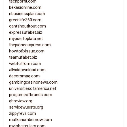
techporfit.com
bekasionline.com
nbusinessplan.com
greenlife360.com
cantshoutitout.com
expressufabet.biz
mypuertoplata.net
thepioneerxpress.com
howtofixissue.com
teamufabet.biz
webfullform.com
allviddownload.com
decorsmag.com
gamblingcasinonews.com
universitiesofamerica.net
progameofbrands.com
qbreview.org
servicewueste.org
zippyrevs.com
matkanumbernow.com
myjobcirculars.com