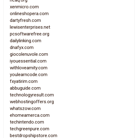
ncaq.org
xenmicro.com
onlineshopera.com
dartyfresh.com
lewisenterprises.net
pcsoftwarefree.org
dailylinking.com
dnafyx.com
giocolenuvole.com
iyouessential.com
withloveamity.com
youlearncode.com
fxyatirim.com
abbuguide.com
technologyresult.com
webhostingoffers.org
whatszow.com
ehomeamerca.com
techintendo.com
techgreenpure.com
bestdropshipstore.com