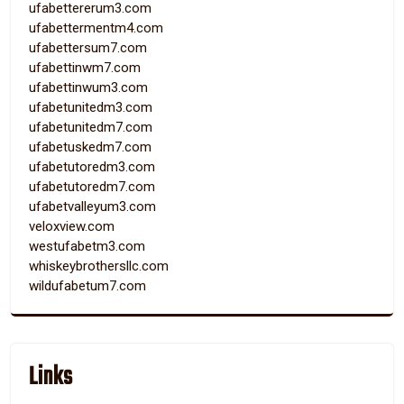
ufabettererum3.com
ufabettermentm4.com
ufabettersum7.com
ufabettinwm7.com
ufabettinwum3.com
ufabetunitedm3.com
ufabetunitedm7.com
ufabetuskedm7.com
ufabetutoredm3.com
ufabetutoredm7.com
ufabetvalleyum3.com
veloxview.com
westufabetm3.com
whiskeybrothersllc.com
wildufabetum7.com
Links