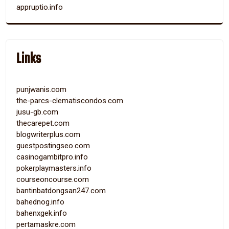
appruptio.info
Links
punjwanis.com
the-parcs-clematiscondos.com
jusu-gb.com
thecarepet.com
blogwriterplus.com
guestpostingseo.com
casinogambitpro.info
pokerplaymasters.info
courseoncourse.com
bantinbatdongsan247.com
bahednog.info
bahenxgek.info
pertamaskre.com