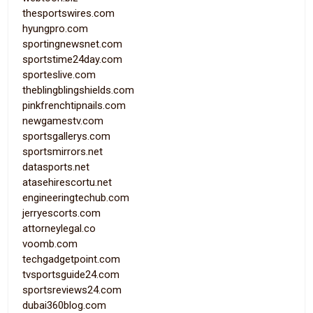
thesportswires.com
hyungpro.com
sportingnewsnet.com
sportstime24day.com
sporteslive.com
theblingblingshields.com
pinkfrenchtipnails.com
newgamestv.com
sportsgallerys.com
sportsmirrors.net
datasports.net
atasehirescortu.net
engineeringtechub.com
jerryescorts.com
attorneylegal.co
voomb.com
techgadgetpoint.com
tvsportsguide24.com
sportsreviews24.com
dubai360blog.com