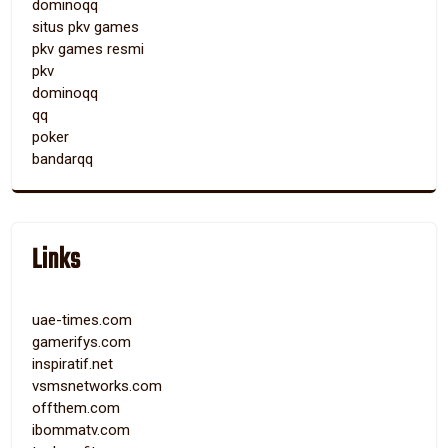
dominoqq
situs pkv games
pkv games resmi
pkv
dominoqq
qq
poker
bandarqq
Links
uae-times.com
gamerifys.com
inspiratif.net
vsmsnetworks.com
offthem.com
ibommatv.com