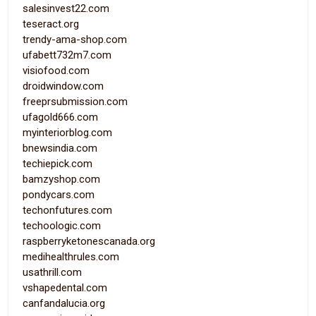
salesinvest22.com
teseract.org
trendy-ama-shop.com
ufabett732m7.com
visiofood.com
droidwindow.com
freeprsubmission.com
ufagold666.com
myinteriorblog.com
bnewsindia.com
techiepick.com
bamzyshop.com
pondycars.com
techonfutures.com
techoologic.com
raspberryketonescanada.org
medihealthrules.com
usathrill.com
vshapedental.com
canfandalucia.org