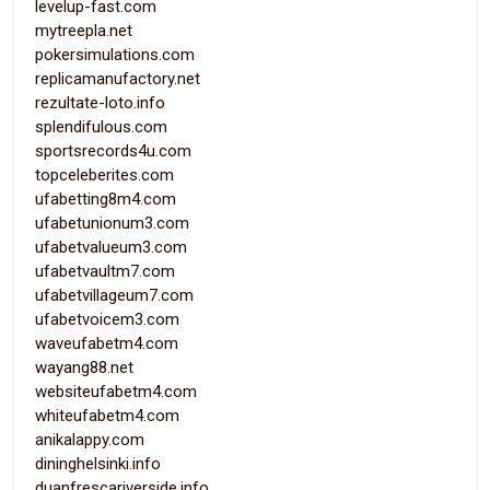
levelup-fast.com
mytreepla.net
pokersimulations.com
replicamanufactory.net
rezultate-loto.info
splendifulous.com
sportsrecords4u.com
topceleberites.com
ufabetting8m4.com
ufabetunionum3.com
ufabetvalueum3.com
ufabetvaultm7.com
ufabetvillageum7.com
ufabetvoicem3.com
waveufabetm4.com
wayang88.net
websiteufabetm4.com
whiteufabetm4.com
anikalappy.com
dininghelsinki.info
duanfrescariverside.info