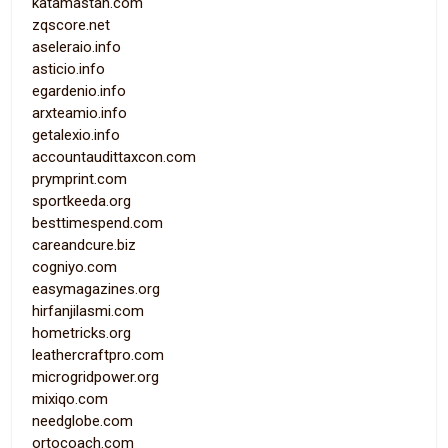
katamastah.com
zqscore.net
aseleraio.info
asticio.info
egardenio.info
arxteamio.info
getalexio.info
accountaudittaxcon.com
prymprint.com
sportkeeda.org
besttimespend.com
careandcure.biz
cogniyo.com
easymagazines.org
hirfanjilasmi.com
hometricks.org
leathercraftpro.com
microgridpower.org
mixiqo.com
needglobe.com
ortocoach.com