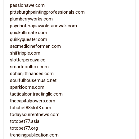
passionawe.com
pittsburghpaintingprofessionals.com
plumberryworks.com
psychoterapiawioletanowak.com
quickultimate.com
quirkyquester.com
sexmedicineformen.com
shiftripple.com
slotterpercaya.co
smartcoolbox.com
sohanjitfinances.com
soulfulhousemusic.net
sparklooms.com
tacticalcontractingllc.com
thecapitalpowers.com
tobabet88slot3.com
todayscurrentnews.com
totobet77.asia
totobet77.org
trendingpublication.com