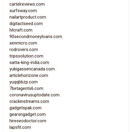
cartelreviews.com
surfsway.com
nailartproduct.com
digitactseed.com
lvlcraft.com
90secondmoneyloans.com
xenmicro.com
rodrovers.com
tripssolution.com
satta-king-india.com
yukigassencanada.com
articlehorizone.com
yuqqbbzp.com
7betagents6.com
coronavirusuptodate.com
crackinstreams.com
gadgetspak.com
gearsngadget.com
hireseodoctor.com
lapsfit.com