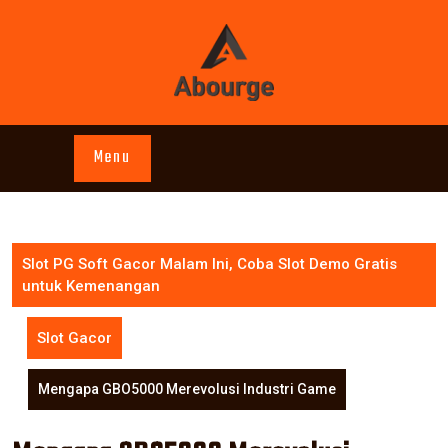
Skip
to
content
Menu
Slot PG Soft Gacor Malam Ini, Coba Slot Demo Gratis
untuk Kemenangan
Slot Gacor
Mengapa GBO5000 Merevolusi Industri Game