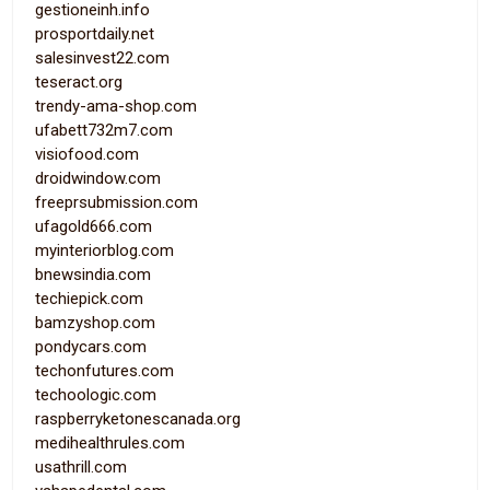
gestioneinh.info
prosportdaily.net
salesinvest22.com
teseract.org
trendy-ama-shop.com
ufabett732m7.com
visiofood.com
droidwindow.com
freeprsubmission.com
ufagold666.com
myinteriorblog.com
bnewsindia.com
techiepick.com
bamzyshop.com
pondycars.com
techonfutures.com
techoologic.com
raspberryketonescanada.org
medihealthrules.com
usathrill.com