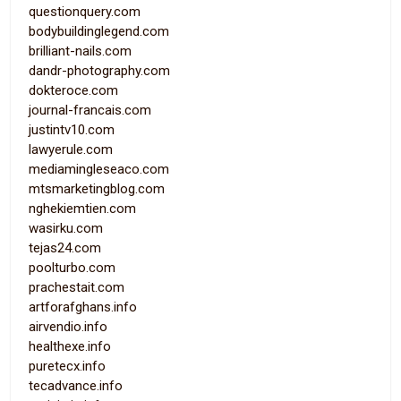
questionquery.com
bodybuildinglegend.com
brilliant-nails.com
dandr-photography.com
dokteroce.com
journal-francais.com
justintv10.com
lawyerule.com
mediamingleseaco.com
mtsmarketingblog.com
nghekiemtien.com
wasirku.com
tejas24.com
poolturbo.com
prachestait.com
artforafghans.info
airvendio.info
healthexe.info
puretecx.info
tecadvance.info