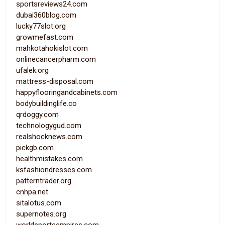
sportsreviews24.com
dubai360blog.com
lucky77slot.org
growmefast.com
mahkotahokislot.com
onlinecancerpharm.com
ufalek.org
mattress-disposal.com
happyflooringandcabinets.com
bodybuildinglife.co
qrdoggy.com
technologygud.com
realshocknews.com
pickgb.com
healthmistakes.com
ksfashiondresses.com
patterntrader.org
cnhpa.net
sitalotus.com
supernotes.org