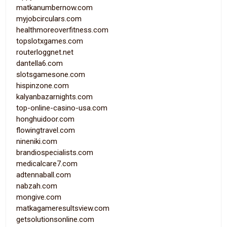
matkanumbernow.com
myjobcirculars.com
healthmoreoverfitness.com
topslotxgames.com
routerloggnet.net
dantella6.com
slotsgamesone.com
hispinzone.com
kalyanbazarnights.com
top-online-casino-usa.com
honghuidoor.com
flowingtravel.com
nineniki.com
brandiospecialists.com
medicalcare7.com
adtennaball.com
nabzah.com
mongive.com
matkagameresultsview.com
getsolutionsonline.com