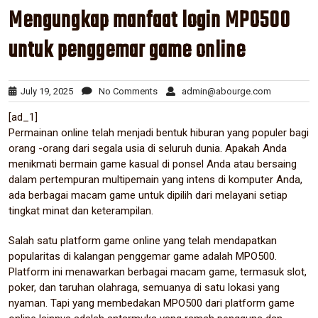
Mengungkap manfaat login MPO500
untuk penggemar game online
July 19, 2025
No Comments
admin@abourge.com
[ad_1]
Permainan online telah menjadi bentuk hiburan yang populer bagi
orang -orang dari segala usia di seluruh dunia. Apakah Anda
menikmati bermain game kasual di ponsel Anda atau bersaing
dalam pertempuran multipemain yang intens di komputer Anda,
ada berbagai macam game untuk dipilih dari melayani setiap
tingkat minat dan keterampilan.
Salah satu platform game online yang telah mendapatkan
popularitas di kalangan penggemar game adalah MPO500.
Platform ini menawarkan berbagai macam game, termasuk slot,
poker, dan taruhan olahraga, semuanya di satu lokasi yang
nyaman. Tapi yang membedakan MPO500 dari platform game