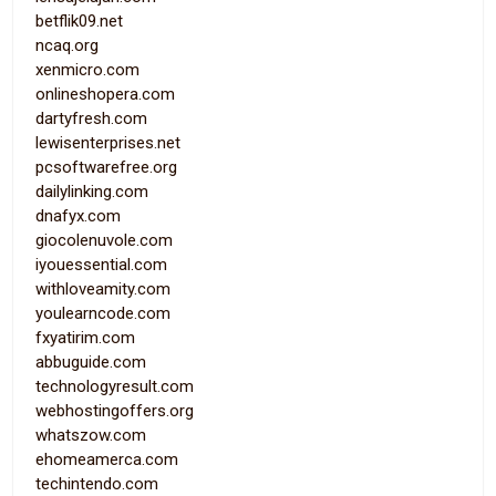
betflik09.net
ncaq.org
xenmicro.com
onlineshopera.com
dartyfresh.com
lewisenterprises.net
pcsoftwarefree.org
dailylinking.com
dnafyx.com
giocolenuvole.com
iyouessential.com
withloveamity.com
youlearncode.com
fxyatirim.com
abbuguide.com
technologyresult.com
webhostingoffers.org
whatszow.com
ehomeamerca.com
techintendo.com