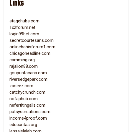
Links
stagehubs.com
1x2forum.net
login99bet.com
secretcourtesans.com
onlinebahisforum1.com
chicagoheadline.com
camming.org
rajalion88.com
goupuntacana.com
riversedgepark.com
zaseez.com
catchycrunch.com
nofaphub.com
nefertitingalls.com
patsyscreations.com
income4proof.com
educaritas.org
lensajelajah.com