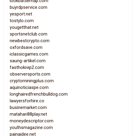
lookbattlemap.com
buyrdpservice.com
yesport.net
tostylo.com
yougetthat.net
sportsnetclub.com
newbestcrypto.com
oxfordsave.com
iclassicgames.com
saung-artikel.com
fasthokivip2.com
observersports.com
cryptominingplus.com
aquinoticiaspe.com
longhairedfrenchbulldog.com
lawyersforhire.co
businemarket.com
matahari88play.net
moneydescriptor.com
youthsmagazine.com
painaidee.net