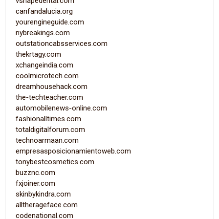
vshapedental.com
canfandalucia.org
yourengineguide.com
nybreakings.com
outstationcabsservices.com
thekrtagy.com
xchangeindia.com
coolmicrotech.com
dreamhousehack.com
the-techteacher.com
automobilenews-online.com
fashionalltimes.com
totaldigitalforum.com
technoarmaan.com
empresasposicionamientoweb.com
tonybestcosmetics.com
buzznc.com
fxjoiner.com
skinbykindra.com
alltherageface.com
codenational.com