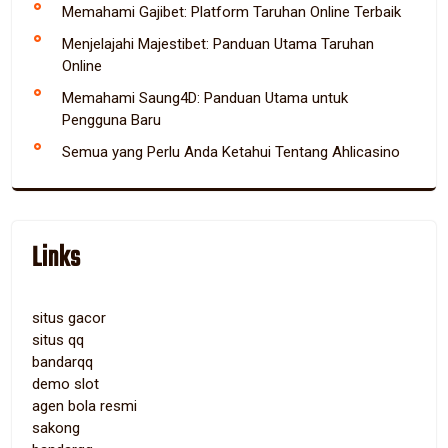
Memahami Gajibet: Platform Taruhan Online Terbaik
Menjelajahi Majestibet: Panduan Utama Taruhan
Online
Memahami Saung4D: Panduan Utama untuk
Pengguna Baru
Semua yang Perlu Anda Ketahui Tentang Ahlicasino
Links
situs gacor
situs qq
bandarqq
demo slot
agen bola resmi
sakong