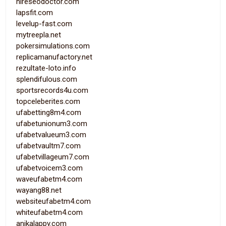
hireseodoctor.com
lapsfit.com
levelup-fast.com
mytreepla.net
pokersimulations.com
replicamanufactory.net
rezultate-loto.info
splendifulous.com
sportsrecords4u.com
topceleberites.com
ufabetting8m4.com
ufabetunionum3.com
ufabetvalueum3.com
ufabetvaultm7.com
ufabetvillageum7.com
ufabetvoicem3.com
waveufabetm4.com
wayang88.net
websiteufabetm4.com
whiteufabetm4.com
anikalappy.com