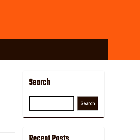
Search
Search
Recent Posts