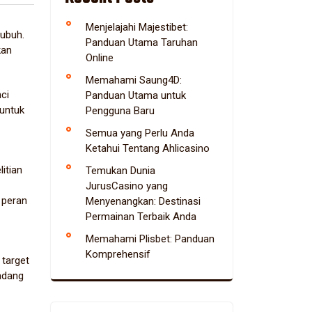
Menjelajahi Majestibet:
tubuh.
Panduan Utama Taruhan
kan
Online
Memahami Saung4D:
ci
Panduan Utama untuk
 untuk
Pengguna Baru
Semua yang Perlu Anda
Ketahui Tentang Ahlicasino
itian
Temukan Dunia
JurusCasino yang
 peran
Menyenangkan: Destinasi
Permainan Terbaik Anda
Memahami Plisbet: Panduan
Komprehensif
 target
adang