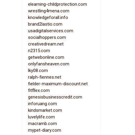
elearning-childprotection.com
wrestling4mena.com
knowledgeforall.info
brand2lastio.com
usadigitalservices.com
socialhoppers.com
creativedream.net
n2315.com
getwebonline.com
onlyfansheaven.com
lky08.com
ralph-fiennes.net
fielder-maximum-discount.net
fitfllex.com
genesisbusinesscredit.com
inforuang.com
kindsmarket.com
luvelylife.com
macramb.com
mypet-diary.com