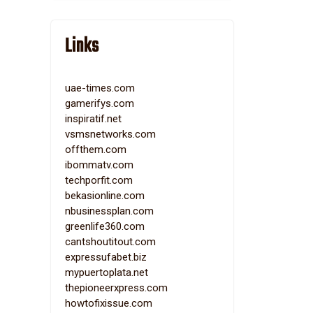
Links
uae-times.com
gamerifys.com
inspiratif.net
vsmsnetworks.com
offthem.com
ibommatv.com
techporfit.com
bekasionline.com
nbusinessplan.com
greenlife360.com
cantshoutitout.com
expressufabet.biz
mypuertoplata.net
thepioneerxpress.com
howtofixissue.com