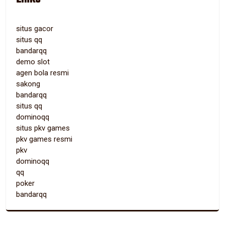
situs gacor
situs qq
bandarqq
demo slot
agen bola resmi
sakong
bandarqq
situs qq
dominoqq
situs pkv games
pkv games resmi
pkv
dominoqq
qq
poker
bandarqq