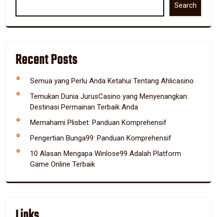
Search
Recent Posts
Semua yang Perlu Anda Ketahui Tentang Ahlicasino
Temukan Dunia JurusCasino yang Menyenangkan:
Destinasi Permainan Terbaik Anda
Memahami Plisbet: Panduan Komprehensif
Pengertian Bunga99: Panduan Komprehensif
10 Alasan Mengapa Winlose99 Adalah Platform
Game Online Terbaik
Links