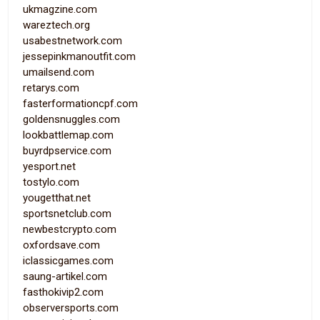
ukmagzine.com
wareztech.org
usabestnetwork.com
jessepinkmanoutfit.com
umailsend.com
retarys.com
fasterformationcpf.com
goldensnuggles.com
lookbattlemap.com
buyrdpservice.com
yesport.net
tostylo.com
yougetthat.net
sportsnetclub.com
newbestcrypto.com
oxfordsave.com
iclassicgames.com
saung-artikel.com
fasthokivip2.com
observersports.com