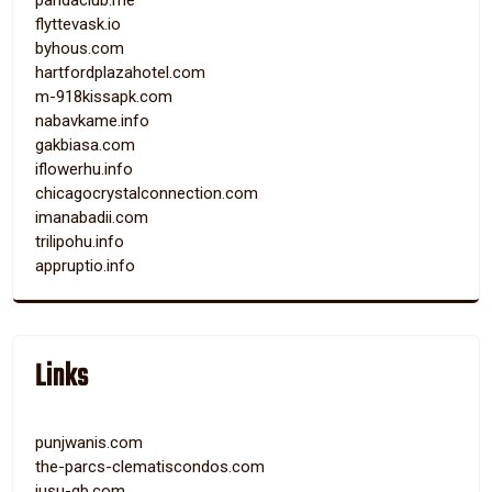
pandaclub.me
flyttevask.io
byhous.com
hartfordplazahotel.com
m-918kissapk.com
nabavkame.info
gakbiasa.com
iflowerhu.info
chicagocrystalconnection.com
imanabadii.com
trilipohu.info
appruptio.info
Links
punjwanis.com
the-parcs-clematiscondos.com
jusu-gb.com