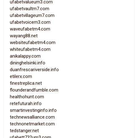
ufabetvalueum3.com
ufabetvaultm7.com
ufabetvillageum7.com
ufabetvoicem3.com
waveufabetm4.com
wayang88.net
websiteufabetm4.com
whiteufabetm4.com
anikalappy.com
dininghelsinki.info
duanfrescariverside.info
etilerx.com
finestreplica.net
flounderandfumble.com
healthohunt.com
retefuturah.info
smartinvestinginfo.info
technewsalliance.com
technonetmarket.com
tedstanger.net
ufabett732um3.com