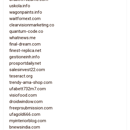
uskola.info
wagonpaints.info
waitfornext.com
clearvisionmarketing.co
quantum-code.co
whatnews.me
final-dream.com
finest-replica.net
gestioneinh.info
prosportdaily.net
salesinvest22.com
teseract.org
trendy-ama-shop.com
ufabett732m7.com
visiofood.com
droidwindow.com
freeprsubmission.com
ufagold666.com
myinteriorblog.com
bnewsindia.com