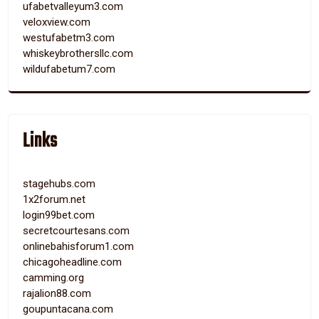
ufabetvalleyum3.com
veloxview.com
westufabetm3.com
whiskeybrothersllc.com
wildufabetum7.com
Links
stagehubs.com
1x2forum.net
login99bet.com
secretcourtesans.com
onlinebahisforum1.com
chicagoheadline.com
camming.org
rajalion88.com
goupuntacana.com