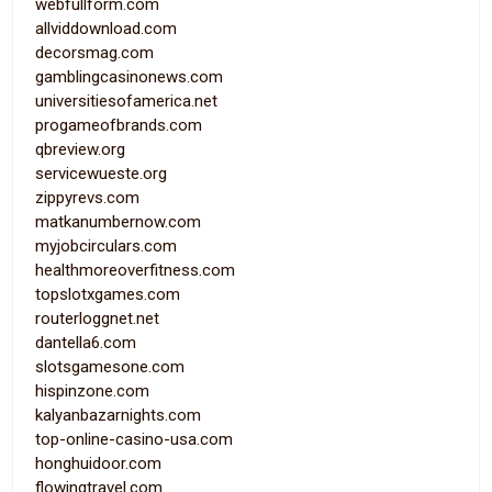
webfullform.com
allviddownload.com
decorsmag.com
gamblingcasinonews.com
universitiesofamerica.net
progameofbrands.com
qbreview.org
servicewueste.org
zippyrevs.com
matkanumbernow.com
myjobcirculars.com
healthmoreoverfitness.com
topslotxgames.com
routerloggnet.net
dantella6.com
slotsgamesone.com
hispinzone.com
kalyanbazarnights.com
top-online-casino-usa.com
honghuidoor.com
flowingtravel.com