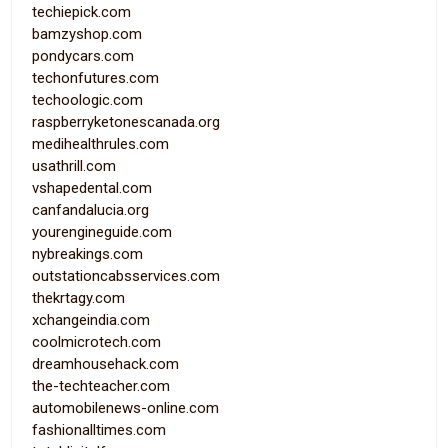
techiepick.com
bamzyshop.com
pondycars.com
techonfutures.com
techoologic.com
raspberryketonescanada.org
medihealthrules.com
usathrill.com
vshapedental.com
canfandalucia.org
yourengineguide.com
nybreakings.com
outstationcabsservices.com
thekrtagy.com
xchangeindia.com
coolmicrotech.com
dreamhousehack.com
the-techteacher.com
automobilenews-online.com
fashionalltimes.com