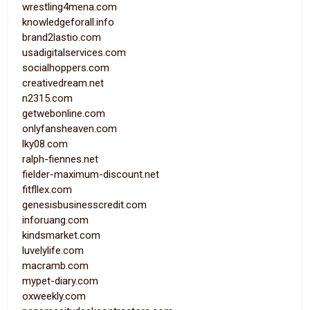
wrestling4mena.com
knowledgeforall.info
brand2lastio.com
usadigitalservices.com
socialhoppers.com
creativedream.net
n2315.com
getwebonline.com
onlyfansheaven.com
lky08.com
ralph-fiennes.net
fielder-maximum-discount.net
fitfllex.com
genesisbusinesscredit.com
inforuang.com
kindsmarket.com
luvelylife.com
macramb.com
mypet-diary.com
oxweekly.com