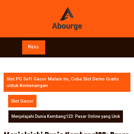
Skip
to
content
Menu
Slot PG Soft Gacor Malam Ini, Coba Slot Demo Gratis
untuk Kemenangan
Slot Gacor
Menjelajahi Dunia Kembang123: Pasar Online yang Unik