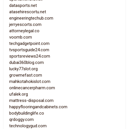
datasports.net
atasehirescortu.net
engineeringtechub.com
jerryescorts.com
attorneylegal.co
voomb.com
techgadgetpoint.com
tvsportsguide24.com
sportsreviews24.com
dubai360blog.com
lucky77slot.org
growmefast.com
mahkotahokislot.com
onlinecancerpharm.com
ufalek.org
mattress-disposal.com
happyflooringandcabinets.com
bodybuildinglife.co
qrdoggy.com
technologygud.com