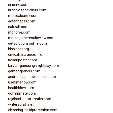
nineniki.com
brandiospecialists.com
medicalcare7.com
adtennaball.com
nabzah.com
mongive.com
matkagameresultsview.com
getsolutionsonline.com
hispinner.org
criticalinsurance.info
nokariposter.com
kalyan-guessing-nightplay.com
gameofpanels.com
androidappsdownloader.com
usetimenow.com
healthblow.com
gohelpmate.com
rajdhani-satta-matka.com
writerscraft.net
elearning-childprotection.com