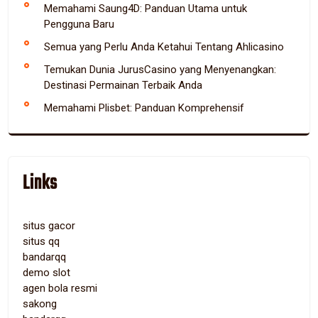
Memahami Saung4D: Panduan Utama untuk
Pengguna Baru
Semua yang Perlu Anda Ketahui Tentang Ahlicasino
Temukan Dunia JurusCasino yang Menyenangkan:
Destinasi Permainan Terbaik Anda
Memahami Plisbet: Panduan Komprehensif
Links
situs gacor
situs qq
bandarqq
demo slot
agen bola resmi
sakong