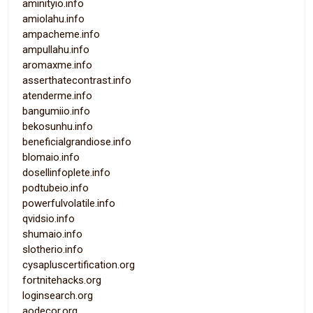
aminityio.info
amiolahu.info
ampacheme.info
ampullahu.info
aromaxme.info
asserthatecontrast.info
atenderme.info
bangumiio.info
bekosunhu.info
beneficialgrandiose.info
blomaio.info
dosellinfoplete.info
podtubeio.info
powerfulvolatile.info
qvidsio.info
shumaio.info
slotherio.info
cysapluscertification.org
fortnitehacks.org
loginsearch.org
aodecor.org