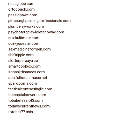
needglobe.com
ortocoach.com
passionawe.com
pittsburghpaintingprofessionals.com
plumberryworks.com
psychoterapiawioletanowak.com
quickultimate.com
quirkyquester.com
sexmedicineformen.com
shiftripple.com
slotterpercaya.co
smartcoolbox.com
sohanjitfinances.com
soulfulhousemusic.net
sparklooms.com
tacticalcontractingllc.com
thecapitalpowers.com
tobabet88slot3.com
todayscurrentnews.com
totobet77.asia