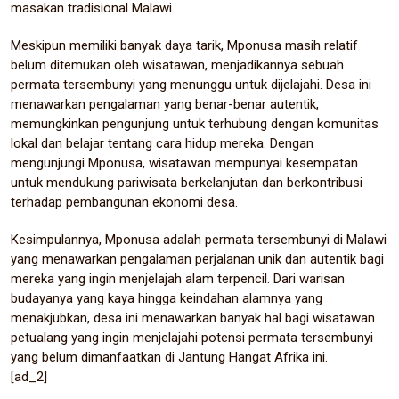
masakan tradisional Malawi.
Meskipun memiliki banyak daya tarik, Mponusa masih relatif
belum ditemukan oleh wisatawan, menjadikannya sebuah
permata tersembunyi yang menunggu untuk dijelajahi. Desa ini
menawarkan pengalaman yang benar-benar autentik,
memungkinkan pengunjung untuk terhubung dengan komunitas
lokal dan belajar tentang cara hidup mereka. Dengan
mengunjungi Mponusa, wisatawan mempunyai kesempatan
untuk mendukung pariwisata berkelanjutan dan berkontribusi
terhadap pembangunan ekonomi desa.
Kesimpulannya, Mponusa adalah permata tersembunyi di Malawi
yang menawarkan pengalaman perjalanan unik dan autentik bagi
mereka yang ingin menjelajah alam terpencil. Dari warisan
budayanya yang kaya hingga keindahan alamnya yang
menakjubkan, desa ini menawarkan banyak hal bagi wisatawan
petualang yang ingin menjelajahi potensi permata tersembunyi
yang belum dimanfaatkan di Jantung Hangat Afrika ini.
[ad_2]