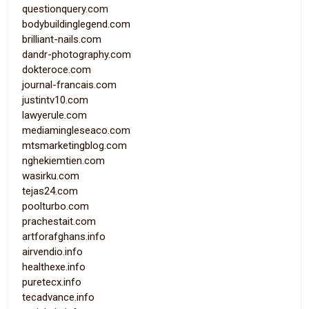
questionquery.com
bodybuildinglegend.com
brilliant-nails.com
dandr-photography.com
dokteroce.com
journal-francais.com
justintv10.com
lawyerule.com
mediamingleseaco.com
mtsmarketingblog.com
nghekiemtien.com
wasirku.com
tejas24.com
poolturbo.com
prachestait.com
artforafghans.info
airvendio.info
healthexe.info
puretecx.info
tecadvance.info