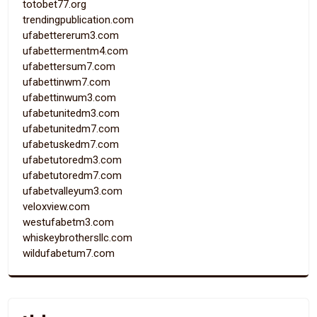
totobet77.org
trendingpublication.com
ufabettererum3.com
ufabettermentm4.com
ufabettersum7.com
ufabettinwm7.com
ufabettinwum3.com
ufabetunitedm3.com
ufabetunitedm7.com
ufabetuskedm7.com
ufabetutoredm3.com
ufabetutoredm7.com
ufabetvalleyum3.com
veloxview.com
westufabetm3.com
whiskeybrothersllc.com
wildufabetum7.com