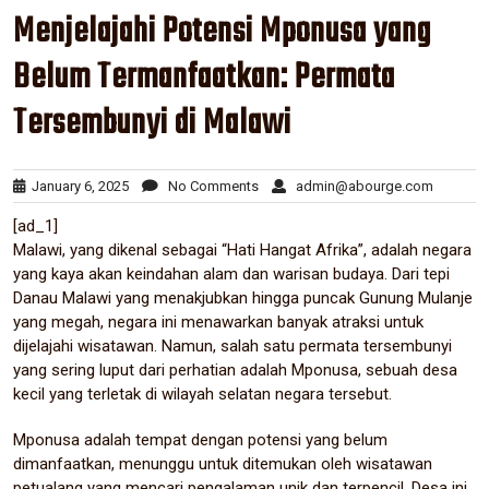
Menjelajahi Potensi Mponusa yang
Belum Termanfaatkan: Permata
Tersembunyi di Malawi
January 6, 2025
No Comments
admin@abourge.com
[ad_1]
Malawi, yang dikenal sebagai “Hati Hangat Afrika”, adalah negara
yang kaya akan keindahan alam dan warisan budaya. Dari tepi
Danau Malawi yang menakjubkan hingga puncak Gunung Mulanje
yang megah, negara ini menawarkan banyak atraksi untuk
dijelajahi wisatawan. Namun, salah satu permata tersembunyi
yang sering luput dari perhatian adalah Mponusa, sebuah desa
kecil yang terletak di wilayah selatan negara tersebut.
Mponusa adalah tempat dengan potensi yang belum
dimanfaatkan, menunggu untuk ditemukan oleh wisatawan
petualang yang mencari pengalaman unik dan terpencil. Desa ini