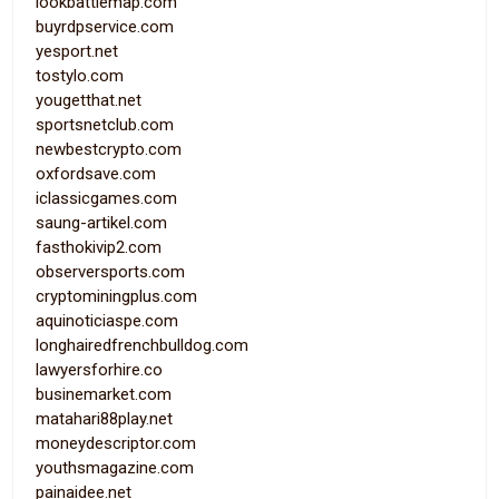
lookbattlemap.com
buyrdpservice.com
yesport.net
tostylo.com
yougetthat.net
sportsnetclub.com
newbestcrypto.com
oxfordsave.com
iclassicgames.com
saung-artikel.com
fasthokivip2.com
observersports.com
cryptominingplus.com
aquinoticiaspe.com
longhairedfrenchbulldog.com
lawyersforhire.co
businemarket.com
matahari88play.net
moneydescriptor.com
youthsmagazine.com
painaidee.net