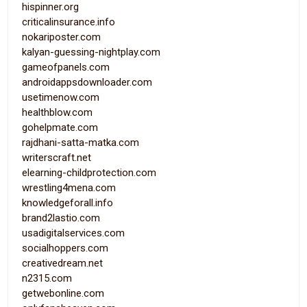
hispinner.org
criticalinsurance.info
nokariposter.com
kalyan-guessing-nightplay.com
gameofpanels.com
androidappsdownloader.com
usetimenow.com
healthblow.com
gohelpmate.com
rajdhani-satta-matka.com
writerscraft.net
elearning-childprotection.com
wrestling4mena.com
knowledgeforall.info
brand2lastio.com
usadigitalservices.com
socialhoppers.com
creativedream.net
n2315.com
getwebonline.com