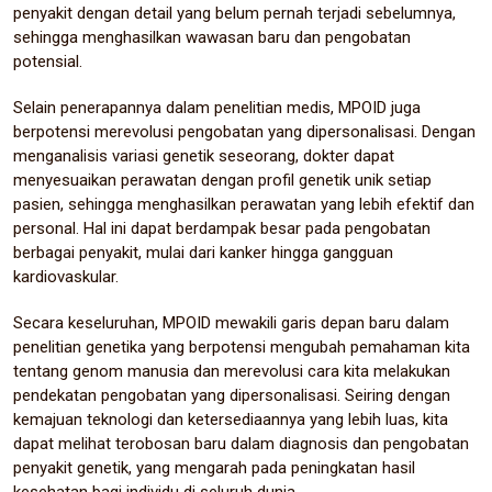
penyakit dengan detail yang belum pernah terjadi sebelumnya,
sehingga menghasilkan wawasan baru dan pengobatan
potensial.
Selain penerapannya dalam penelitian medis, MPOID juga
berpotensi merevolusi pengobatan yang dipersonalisasi. Dengan
menganalisis variasi genetik seseorang, dokter dapat
menyesuaikan perawatan dengan profil genetik unik setiap
pasien, sehingga menghasilkan perawatan yang lebih efektif dan
personal. Hal ini dapat berdampak besar pada pengobatan
berbagai penyakit, mulai dari kanker hingga gangguan
kardiovaskular.
Secara keseluruhan, MPOID mewakili garis depan baru dalam
penelitian genetika yang berpotensi mengubah pemahaman kita
tentang genom manusia dan merevolusi cara kita melakukan
pendekatan pengobatan yang dipersonalisasi. Seiring dengan
kemajuan teknologi dan ketersediaannya yang lebih luas, kita
dapat melihat terobosan baru dalam diagnosis dan pengobatan
penyakit genetik, yang mengarah pada peningkatan hasil