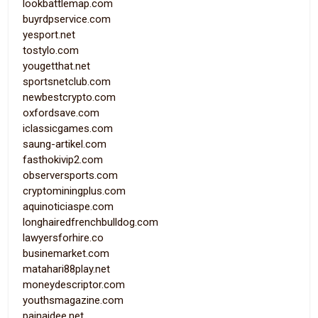
lookbattlemap.com
buyrdpservice.com
yesport.net
tostylo.com
yougetthat.net
sportsnetclub.com
newbestcrypto.com
oxfordsave.com
iclassicgames.com
saung-artikel.com
fasthokivip2.com
observersports.com
cryptominingplus.com
aquinoticiaspe.com
longhairedfrenchbulldog.com
lawyersforhire.co
businemarket.com
matahari88play.net
moneydescriptor.com
youthsmagazine.com
painaidee.net