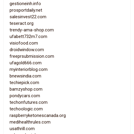
gestioneinh.info
prosportdaily.net
salesinvest22.com
teseract.org
trendy-ama-shop.com
ufabett732m7.com
visiofood.com
droidwindow.com
freeprsubmission.com
ufagold666.com
myinteriorblog.com
bnewsindia.com
techiepick.com
bamzyshop.com
pondycars.com
techonfutures.com
techoologic.com
raspberryketonescanada.org
medihealthrules.com
usathrill.com