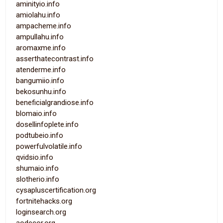
aminityio.info
amiolahu.info
ampacheme.info
ampullahu.info
aromaxme.info
asserthatecontrast.info
atenderme.info
bangumiio.info
bekosunhu.info
beneficialgrandiose.info
blomaio.info
dosellinfoplete.info
podtubeio.info
powerfulvolatile.info
qvidsio.info
shumaio.info
slotherio.info
cysapluscertification.org
fortnitehacks.org
loginsearch.org