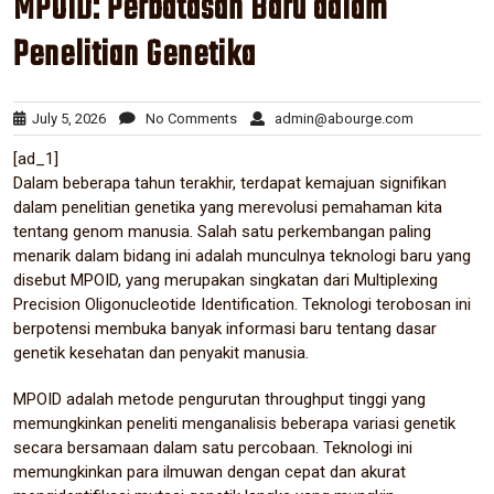
MPOID: Perbatasan Baru dalam
Penelitian Genetika
July 5, 2026
No Comments
admin@abourge.com
[ad_1]
Dalam beberapa tahun terakhir, terdapat kemajuan signifikan
dalam penelitian genetika yang merevolusi pemahaman kita
tentang genom manusia. Salah satu perkembangan paling
menarik dalam bidang ini adalah munculnya teknologi baru yang
disebut MPOID, yang merupakan singkatan dari Multiplexing
Precision Oligonucleotide Identification. Teknologi terobosan ini
berpotensi membuka banyak informasi baru tentang dasar
genetik kesehatan dan penyakit manusia.
MPOID adalah metode pengurutan throughput tinggi yang
memungkinkan peneliti menganalisis beberapa variasi genetik
secara bersamaan dalam satu percobaan. Teknologi ini
memungkinkan para ilmuwan dengan cepat dan akurat