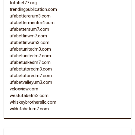
totobet77.org
trendingpublication.com
ufabettererum3.com
ufabettermentm4.com
ufabettersum7.com
ufabettinwm7.com
ufabettinwum3.com
ufabetunitedm3.com
ufabetunitedm7.com
ufabetuskedm7.com
ufabetutoredm3.com
ufabetutoredm7.com
ufabetvalleyum3.com
veloxview.com
westufabetm3.com
whiskeybrothersllc.com
wildufabetum7.com