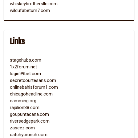
whiskeybrothersllc.com
wildufabetum7.com
Links
stagehubs.com
1x2forum.net
login99bet.com
secretcourtesans.com
onlinebahisforum1.com
chicagoheadline.com
camming.org
rajalion88.com
goupuntacana.com
riversedgepark.com
zaseez.com
catchycrunch.com