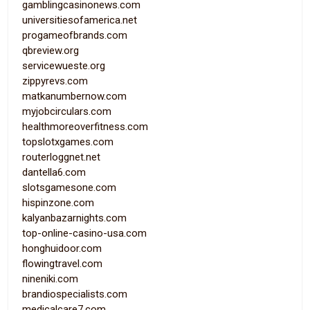
gamblingcasinonews.com
universitiesofamerica.net
progameofbrands.com
qbreview.org
servicewueste.org
zippyrevs.com
matkanumbernow.com
myjobcirculars.com
healthmoreoverfitness.com
topslotxgames.com
routerloggnet.net
dantella6.com
slotsgamesone.com
hispinzone.com
kalyanbazarnights.com
top-online-casino-usa.com
honghuidoor.com
flowingtravel.com
nineniki.com
brandiospecialists.com
medicalcare7.com