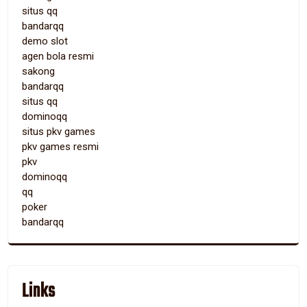
situs qq
bandarqq
demo slot
agen bola resmi
sakong
bandarqq
situs qq
dominoqq
situs pkv games
pkv games resmi
pkv
dominoqq
qq
poker
bandarqq
Links