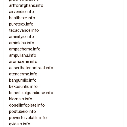
artforafghans.info
airvendio.info
healthexe.info
puretecx.info
tecadvance.info
aminityio.info
amiolahu.info
ampacheme.info
ampullahu.info
aromaxme.info
asserthatecontrast.info
atenderme.info
bangumiio.info
bekosunhu.info
beneficialgrandiose.info
blomaio.info
dosellinfoplete.info
podtubeio.info
powerfulvolatile.info
qvidsio.info