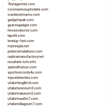
7betagents6.com
coronavirusuptodate.com
crackinstreams.com
gadgetspak.com
gearsngadget.com
hireseodoctor.com
lapsfit.com
levelup-fast.com
mytreepla.net
pokersimulations.com
replicamanufactory.net
rezultate-loto.info
splendifulous.com
sportsrecords4u.com
topceleberites.com
ufabetting8m4.com
ufabetunionum3.com
ufabetvalueum3.com
ufabetvaultm7.com
ufabetvillageum7.com