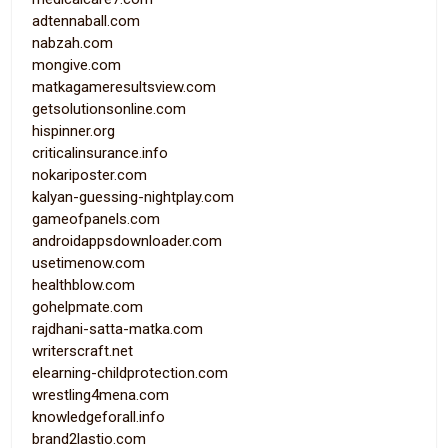
adtennaball.com
nabzah.com
mongive.com
matkagameresultsview.com
getsolutionsonline.com
hispinner.org
criticalinsurance.info
nokariposter.com
kalyan-guessing-nightplay.com
gameofpanels.com
androidappsdownloader.com
usetimenow.com
healthblow.com
gohelpmate.com
rajdhani-satta-matka.com
writerscraft.net
elearning-childprotection.com
wrestling4mena.com
knowledgeforall.info
brand2lastio.com