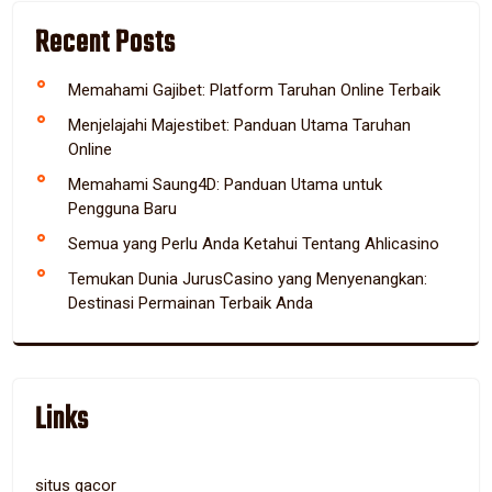
Recent Posts
Memahami Gajibet: Platform Taruhan Online Terbaik
Menjelajahi Majestibet: Panduan Utama Taruhan
Online
Memahami Saung4D: Panduan Utama untuk
Pengguna Baru
Semua yang Perlu Anda Ketahui Tentang Ahlicasino
Temukan Dunia JurusCasino yang Menyenangkan:
Destinasi Permainan Terbaik Anda
Links
situs gacor