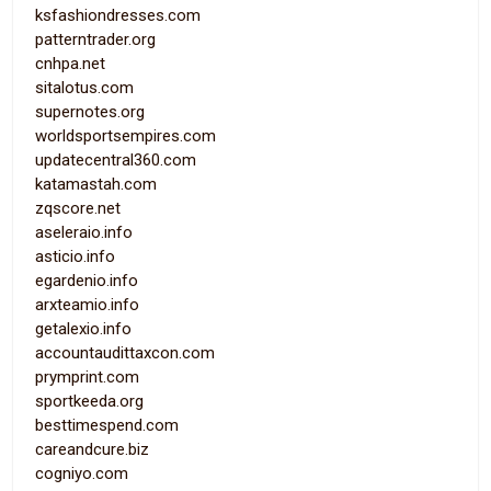
ksfashiondresses.com
patterntrader.org
cnhpa.net
sitalotus.com
supernotes.org
worldsportsempires.com
updatecentral360.com
katamastah.com
zqscore.net
aseleraio.info
asticio.info
egardenio.info
arxteamio.info
getalexio.info
accountaudittaxcon.com
prymprint.com
sportkeeda.org
besttimespend.com
careandcure.biz
cogniyo.com