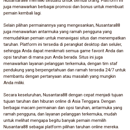
Nusantara88 memiliki sesuatu untuk semua orang. Platform ini
juga menawarkan berbagai promosi dan bonus untuk membuat
pemain kembali lagi.
Selain pilihan permainannya yang mengesankan, Nusantara88
juga menawarkan antarmuka yang ramah pengguna yang
memudahkan pemain untuk menavigasi situs dan menempatkan
taruhan. Platform ini tersedia di perangkat desktop dan seluler,
sehingga Anda dapat menikmati semua game favorit Anda dan
opsi taruhan di mana pun Anda berada. Situs ini juga
menawarkan layanan pelanggan terkemuka, dengan tim staf
pendukung yang berpengetahuan dan ramah tersedia 24/7 untuk
membantu dengan pertanyaan atau masalah yang mungkin
Anda miliki.
Secara keseluruhan, Nusantara88 dengan cepat menjadi tujuan
tujuan taruhan dan hiburan online di Asia Tenggara. Dengan
berbagai macam permainan dan opsi taruhan, antarmuka yang
ramah pengguna, dan layanan pelanggan terkemuka, mudah
untuk melihat mengapa begitu banyak pemain memilih
Nusantara88 sebagai platform pilihan taruhan online mereka.