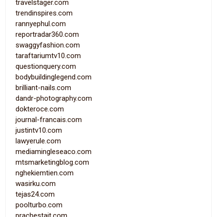
travelstager.com
trendinspires.com
rannyephul.com
reportradar360.com
swaggyfashion.com
taraftariumtv10.com
questionquery.com
bodybuildinglegend.com
brilliant-nails.com
dandr-photography.com
dokteroce.com
journal-francais.com
justintv10.com
lawyerule.com
mediamingleseaco.com
mtsmarketingblog.com
nghekiemtien.com
wasirku.com
tejas24.com
poolturbo.com
prachestait.com