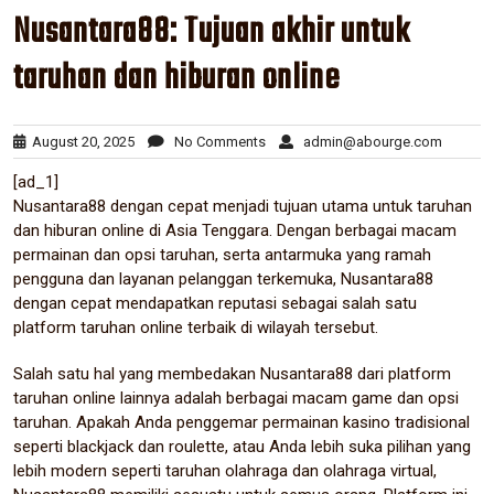
Nusantara88: Tujuan akhir untuk
taruhan dan hiburan online
August 20, 2025
No Comments
admin@abourge.com
[ad_1]
Nusantara88 dengan cepat menjadi tujuan utama untuk taruhan
dan hiburan online di Asia Tenggara. Dengan berbagai macam
permainan dan opsi taruhan, serta antarmuka yang ramah
pengguna dan layanan pelanggan terkemuka, Nusantara88
dengan cepat mendapatkan reputasi sebagai salah satu
platform taruhan online terbaik di wilayah tersebut.
Salah satu hal yang membedakan Nusantara88 dari platform
taruhan online lainnya adalah berbagai macam game dan opsi
taruhan. Apakah Anda penggemar permainan kasino tradisional
seperti blackjack dan roulette, atau Anda lebih suka pilihan yang
lebih modern seperti taruhan olahraga dan olahraga virtual,