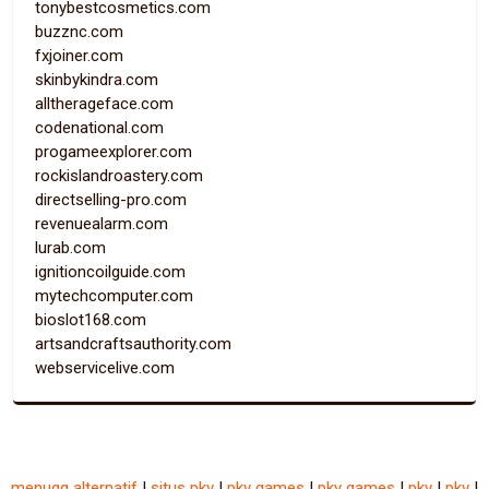
tonybestcosmetics.com
buzznc.com
fxjoiner.com
skinbykindra.com
alltherageface.com
codenational.com
progameexplorer.com
rockislandroastery.com
directselling-pro.com
revenuealarm.com
lurab.com
ignitioncoilguide.com
mytechcomputer.com
bioslot168.com
artsandcraftsauthority.com
webservicelive.com
menuqq alternatif
|
situs pkv
|
pkv games
|
pkv games
|
pkv
|
pkv
|