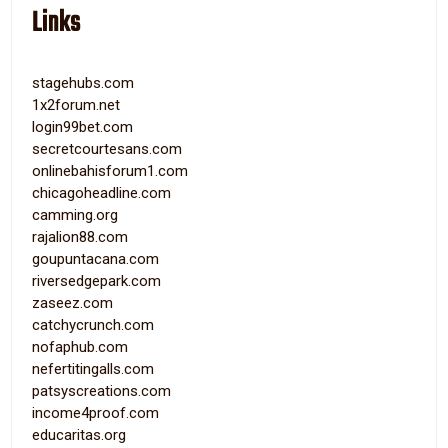
Links
stagehubs.com
1x2forum.net
login99bet.com
secretcourtesans.com
onlinebahisforum1.com
chicagoheadline.com
camming.org
rajalion88.com
goupuntacana.com
riversedgepark.com
zaseez.com
catchycrunch.com
nofaphub.com
nefertitingalls.com
patsyscreations.com
income4proof.com
educaritas.org