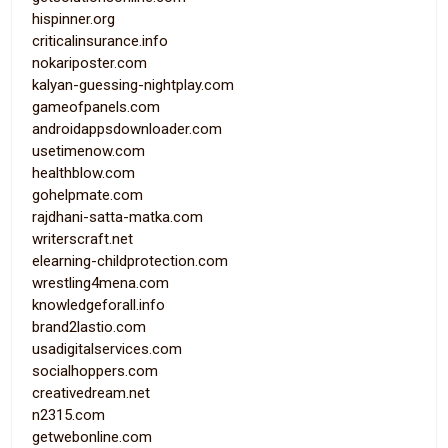
hispinner.org
criticalinsurance.info
nokariposter.com
kalyan-guessing-nightplay.com
gameofpanels.com
androidappsdownloader.com
usetimenow.com
healthblow.com
gohelpmate.com
rajdhani-satta-matka.com
writerscraft.net
elearning-childprotection.com
wrestling4mena.com
knowledgeforall.info
brand2lastio.com
usadigitalservices.com
socialhoppers.com
creativedream.net
n2315.com
getwebonline.com