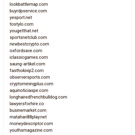
lookbattlemap.com
buyrdpservice.com
yesport.net
tostylo.com
yougetthat.net
sportsnetclub.com
newbestcrypto.com
oxfordsave.com
iclassicgames.com
saung-artikel.com
fasthokivip2.com
observersports.com
cryptominingplus.com
aquinoticiaspe.com
longhairedfrenchbulldog.com
lawyersforhire.co
businemarket.com
matahari88play.net
moneydescriptor.com
youthsmagazine.com