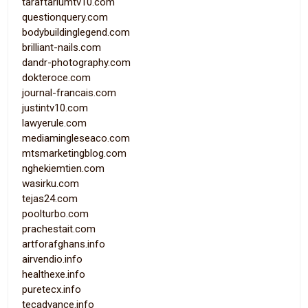
taraftariumtv10.com
questionquery.com
bodybuildinglegend.com
brilliant-nails.com
dandr-photography.com
dokteroce.com
journal-francais.com
justintv10.com
lawyerule.com
mediamingleseaco.com
mtsmarketingblog.com
nghekiemtien.com
wasirku.com
tejas24.com
poolturbo.com
prachestait.com
artforafghans.info
airvendio.info
healthexe.info
puretecx.info
tecadvance.info