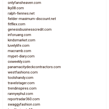
onlyfansheaven.com
lky08.com
ralph-fiennes.net
fielder-maximum-discount.net
fitfllex.com
genesisbusinesscredit.com
inforuang.com
kindsmarket.com
luvelylife.com
macramb.com
mypet-diary.com
oxweekly.com
panamacitydeckcontractors.com
westfashions.com
toolshandy.com
travelstager.com
trendinspires.com
rannyephul.com
reportradar360.com
swaggyfashion.com