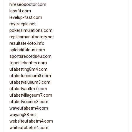
hireseodoctor.com
lapsfit.com
levelup-fast.com
mytreepla.net
pokersimulations.com
replicamanufactory.net
rezultate-loto.info
splendifulous.com
sportsrecords4u.com
topceleberites.com
ufabetting8m4.com
ufabetunionum3.com
ufabetvalueum3.com
ufabetvaultm7.com
ufabetvillageum7.com
ufabetvoicem3.com
waveufabetm4.com
wayang88.net
websiteufabetm4.com
whiteufabetm4.com