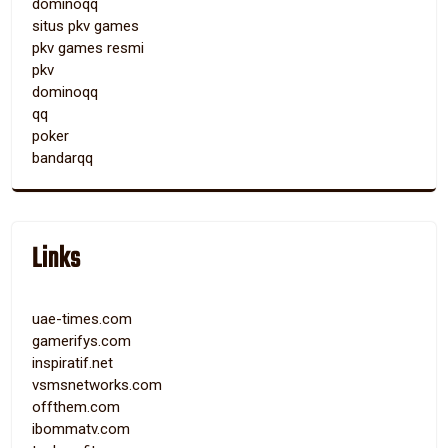
dominoqq
situs pkv games
pkv games resmi
pkv
dominoqq
qq
poker
bandarqq
Links
uae-times.com
gamerifys.com
inspiratif.net
vsmsnetworks.com
offthem.com
ibommatv.com