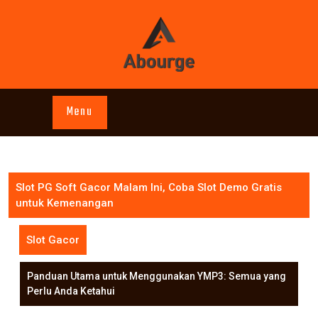
Skip
to
content
Menu
Slot PG Soft Gacor Malam Ini, Coba Slot Demo Gratis
untuk Kemenangan
Slot Gacor
Panduan Utama untuk Menggunakan YMP3: Semua yang
Perlu Anda Ketahui