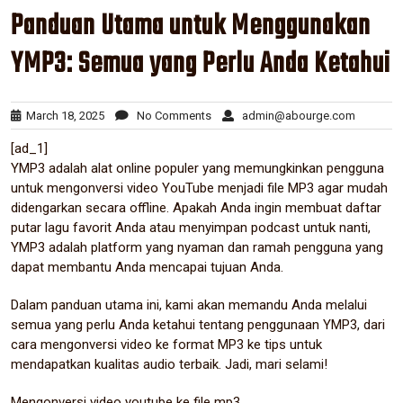
Panduan Utama untuk Menggunakan
YMP3: Semua yang Perlu Anda Ketahui
March 18, 2025
No Comments
admin@abourge.com
[ad_1]
YMP3 adalah alat online populer yang memungkinkan pengguna
untuk mengonversi video YouTube menjadi file MP3 agar mudah
didengarkan secara offline. Apakah Anda ingin membuat daftar
putar lagu favorit Anda atau menyimpan podcast untuk nanti,
YMP3 adalah platform yang nyaman dan ramah pengguna yang
dapat membantu Anda mencapai tujuan Anda.
Dalam panduan utama ini, kami akan memandu Anda melalui
semua yang perlu Anda ketahui tentang penggunaan YMP3, dari
cara mengonversi video ke format MP3 ke tips untuk
mendapatkan kualitas audio terbaik. Jadi, mari selami!
Mengonversi video youtube ke file mp3