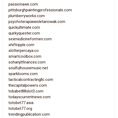
passionawe.com
pittsburghpaintingprofessionals.com
plumberryworks.com
psychoterapiawioletanowak.com
quickultimate.com
quirkyquester.com
sexmedicineformen.com
shiftripple.com
slotterpercaya.co
smartcoolbox.com
sohanjitfinances.com
soulfulhousemusic.net
sparklooms.com
tacticalcontractingllc.com
thecapitalpowers.com
tobabet88slot3.com
todayscurrentnews.com
totobet77.asia
totobet77.org
trendingpublication.com