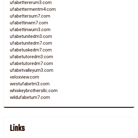
ufabettererum3.com
ufabettermentm4.com
ufabettersum7.com
ufabettinwm7.com
ufabettinwum3.com
ufabetunitedm3.com
ufabetunitedm7.com
ufabetuskedm7.com
ufabetutoredm3.com
ufabetutoredm7.com
ufabetvalleyum3.com
veloxview.com
westufabetm3.com
whiskeybrothersllc.com
wildufabetum7.com
Links