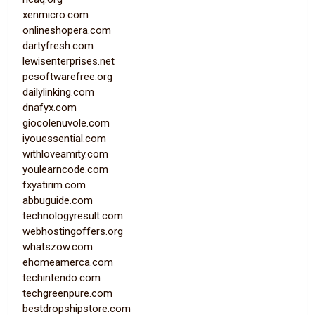
xenmicro.com
onlineshopera.com
dartyfresh.com
lewisenterprises.net
pcsoftwarefree.org
dailylinking.com
dnafyx.com
giocolenuvole.com
iyouessential.com
withloveamity.com
youlearncode.com
fxyatirim.com
abbuguide.com
technologyresult.com
webhostingoffers.org
whatszow.com
ehomeamerca.com
techintendo.com
techgreenpure.com
bestdropshipstore.com