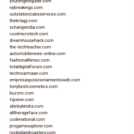
yourengineguide.com
nybreakings.com
outstationcabsservices.com
thekrtagy.com
xchangeindia.com
coolmicrotech.com
dreamhousehack.com
the-techteacher.com
automobilenews-online.com
fashionalltimes.com
totaldigitalforum.com
technoarmaan.com
empresasposicionamientoweb.com
tonybestcosmetics.com
buzznc.com
fxjoiner.com
skinbykindra.com
alltherageface.com
codenational.com
progameexplorer.com
rockislandroastery.com