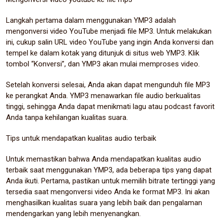
Langkah pertama dalam menggunakan YMP3 adalah
mengonversi video YouTube menjadi file MP3. Untuk melakukan
ini, cukup salin URL video YouTube yang ingin Anda konversi dan
tempel ke dalam kotak yang ditunjuk di situs web YMP3. Klik
tombol “Konversi”, dan YMP3 akan mulai memproses video.
Setelah konversi selesai, Anda akan dapat mengunduh file MP3
ke perangkat Anda. YMP3 menawarkan file audio berkualitas
tinggi, sehingga Anda dapat menikmati lagu atau podcast favorit
Anda tanpa kehilangan kualitas suara.
Tips untuk mendapatkan kualitas audio terbaik
Untuk memastikan bahwa Anda mendapatkan kualitas audio
terbaik saat menggunakan YMP3, ada beberapa tips yang dapat
Anda ikuti. Pertama, pastikan untuk memilih bitrate tertinggi yang
tersedia saat mengonversi video Anda ke format MP3. Ini akan
menghasilkan kualitas suara yang lebih baik dan pengalaman
mendengarkan yang lebih menyenangkan.