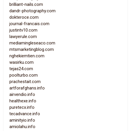
brilliant-nails.com
dandr-photography.com
dokteroce.com
journal-francais.com
justintv10.com
lawyerule.com
mediamingleseaco.com
mtsmarketingblog.com
nghekiemtien.com
wasirku.com
tejas24.com
poolturbo.com
prachestait.com
artforafghans.info
airvendio.info
healthexe.info
puretecx.info
tecadvance.info
aminityio.info
amiolahu.info