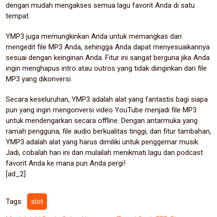
dengan mudah mengakses semua lagu favorit Anda di satu
tempat.
YMP3 juga memungkinkan Anda untuk memangkas dan
mengedit file MP3 Anda, sehingga Anda dapat menyesuaikannya
sesuai dengan keinginan Anda. Fitur ini sangat berguna jika Anda
ingin menghapus intro atau outros yang tidak diinginkan dari file
MP3 yang dikonversi.
Secara keseluruhan, YMP3 adalah alat yang fantastis bagi siapa
pun yang ingin mengonversi video YouTube menjadi file MP3
untuk mendengarkan secara offline. Dengan antarmuka yang
ramah pengguna, file audio berkualitas tinggi, dan fitur tambahan,
YMP3 adalah alat yang harus dimiliki untuk penggemar musik.
Jadi, cobalah hari ini dan mulailah menikmati lagu dan podcast
favorit Anda ke mana pun Anda pergi!
[ad_2]
Tags:
slot