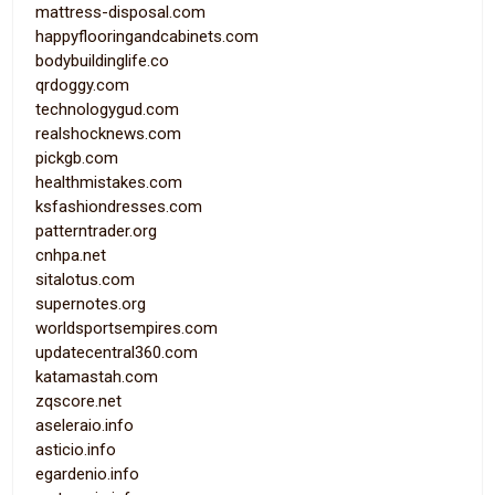
mattress-disposal.com
happyflooringandcabinets.com
bodybuildinglife.co
qrdoggy.com
technologygud.com
realshocknews.com
pickgb.com
healthmistakes.com
ksfashiondresses.com
patterntrader.org
cnhpa.net
sitalotus.com
supernotes.org
worldsportsempires.com
updatecentral360.com
katamastah.com
zqscore.net
aseleraio.info
asticio.info
egardenio.info