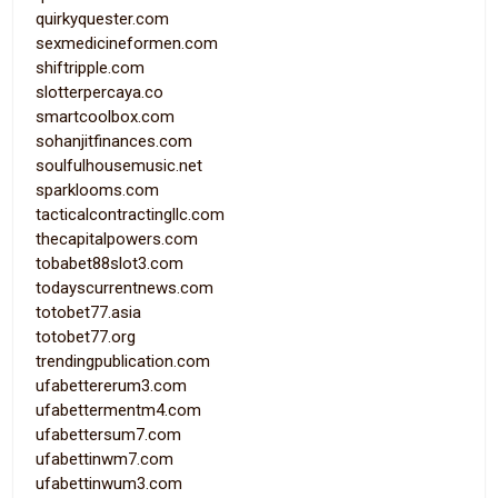
quirkyquester.com
sexmedicineformen.com
shiftripple.com
slotterpercaya.co
smartcoolbox.com
sohanjitfinances.com
soulfulhousemusic.net
sparklooms.com
tacticalcontractingllc.com
thecapitalpowers.com
tobabet88slot3.com
todayscurrentnews.com
totobet77.asia
totobet77.org
trendingpublication.com
ufabettererum3.com
ufabettermentm4.com
ufabettersum7.com
ufabettinwm7.com
ufabettinwum3.com