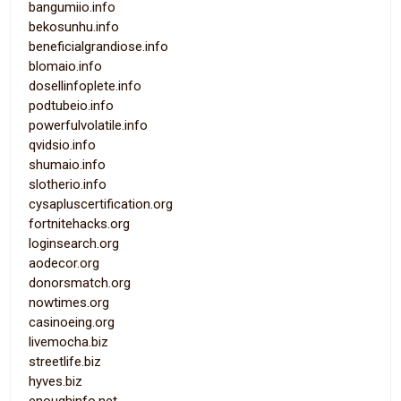
bangumiio.info
bekosunhu.info
beneficialgrandiose.info
blomaio.info
dosellinfoplete.info
podtubeio.info
powerfulvolatile.info
qvidsio.info
shumaio.info
slotherio.info
cysapluscertification.org
fortnitehacks.org
loginsearch.org
aodecor.org
donorsmatch.org
nowtimes.org
casinoeing.org
livemocha.biz
streetlife.biz
hyves.biz