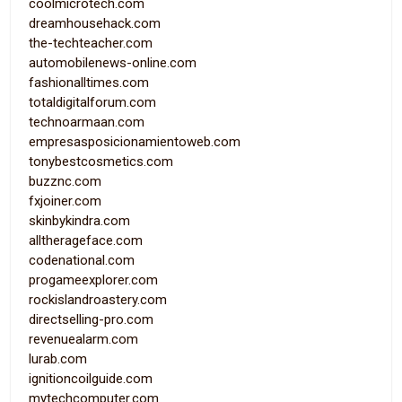
coolmicrotech.com
dreamhousehack.com
the-techteacher.com
automobilenews-online.com
fashionalltimes.com
totaldigitalforum.com
technoarmaan.com
empresasposicionamientoweb.com
tonybestcosmetics.com
buzznc.com
fxjoiner.com
skinbykindra.com
alltherageface.com
codenational.com
progameexplorer.com
rockislandroastery.com
directselling-pro.com
revenuealarm.com
lurab.com
ignitioncoilguide.com
mytechcomputer.com