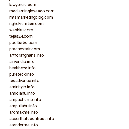
lawyerule.com
mediamingleseaco.com
mtsmarketingblog.com
nghekiemtien.com
wasirku.com
tejas24.com
poolturbo.com
prachestait.com
artforafghans.info
airvendio.info
healthexe.info
puretecx.info
tecadvance.info
aminityio.info
amiolahu.info
ampacheme.info
ampullahu.info
aromaxme.info
asserthatecontrast.info
atenderme.info