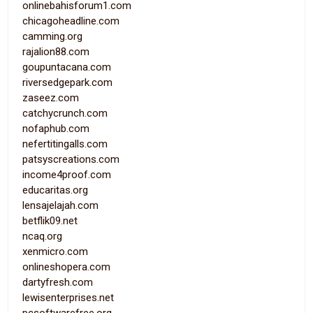
onlinebahisforum1.com
chicagoheadline.com
camming.org
rajalion88.com
goupuntacana.com
riversedgepark.com
zaseez.com
catchycrunch.com
nofaphub.com
nefertitingalls.com
patsyscreations.com
income4proof.com
educaritas.org
lensajelajah.com
betflik09.net
ncaq.org
xenmicro.com
onlineshopera.com
dartyfresh.com
lewisenterprises.net