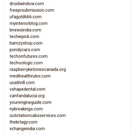
droidwindow.com
freeprsubmission.com
ufagold666.com
myinteriorblog.com
bnewsindia.com
techiepick.com
bamzyshop.com
pondycars.com
techonfutures.com
techoologic.com
raspberryketonescanada.org
medihealthrules.com
usathrill.com
vshapedental.com
canfandalucia.org
yourengineguide.com
nybreakings.com
outstationcabsservices.com
thekrtagy.com
xchangeindia.com