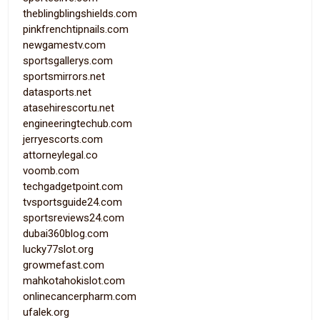
theblingblingshields.com
pinkfrenchtipnails.com
newgamestv.com
sportsgallerys.com
sportsmirrors.net
datasports.net
atasehirescortu.net
engineeringtechub.com
jerryescorts.com
attorneylegal.co
voomb.com
techgadgetpoint.com
tvsportsguide24.com
sportsreviews24.com
dubai360blog.com
lucky77slot.org
growmefast.com
mahkotahokislot.com
onlinecancerpharm.com
ufalek.org