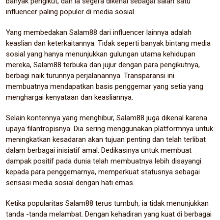
banyak pengikut, dan ia segera dikenal sebagai salah satu
influencer paling populer di media sosial.
Yang membedakan Salam88 dari influencer lainnya adalah
keaslian dan keterkaitannya. Tidak seperti banyak bintang media
sosial yang hanya menunjukkan gulungan utama kehidupan
mereka, Salam88 terbuka dan jujur dengan para pengikutnya,
berbagi naik turunnya perjalanannya. Transparansi ini
membuatnya mendapatkan basis penggemar yang setia yang
menghargai kenyataan dan keasliannya.
Selain kontennya yang menghibur, Salam88 juga dikenal karena
upaya filantropisnya. Dia sering menggunakan platformnya untuk
meningkatkan kesadaran akan tujuan penting dan telah terlibat
dalam berbagai inisiatif amal. Dedikasinya untuk membuat
dampak positif pada dunia telah membuatnya lebih disayangi
kepada para penggemarnya, memperkuat statusnya sebagai
sensasi media sosial dengan hati emas.
Ketika popularitas Salam88 terus tumbuh, ia tidak menunjukkan
tanda -tanda melambat. Dengan kehadiran yang kuat di berbagai