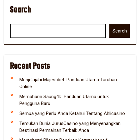
Search
Search
Recent Posts
Menjelajahi Majestibet: Panduan Utama Taruhan
Online
Memahami Saung4D: Panduan Utama untuk
Pengguna Baru
Semua yang Perlu Anda Ketahui Tentang Ahlicasino
Temukan Dunia JurusCasino yang Menyenangkan:
Destinasi Permainan Terbaik Anda