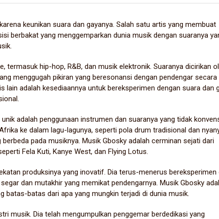
 karena keunikan suara dan gayanya. Salah satu artis yang membuat
musisi berbakat yang menggemparkan dunia musik dengan suaranya ya
sik.
 termasuk hip-hop, R&B, dan musik elektronik. Suaranya dicirikan o
ik yang menggugah pikiran yang beresonansi dengan pendengar secara
 lain adalah kesediaannya untuk bereksperimen dengan suara dan 
ional.
unik adalah penggunaan instrumen dan suaranya yang tidak konvens
rika ke dalam lagu-lagunya, seperti pola drum tradisional dan nyan
berbeda pada musiknya. Musik Gbosky adalah cerminan sejati dari
perti Fela Kuti, Kanye West, dan Flying Lotus.
katan produksinya yang inovatif. Dia terus-menerus bereksperimen
a segar dan mutakhir yang memikat pendengarnya. Musik Gbosky ada
 batas-batas dari apa yang mungkin terjadi di dunia musik.
dustri musik. Dia telah mengumpulkan penggemar berdedikasi yang