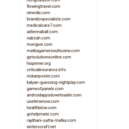
honghuidoor.com
flowingtravel.com
nineniki.com
brandiospecialists.com
medicalcare7.com
adtennaball.com
nabzah.com
mongive.com
matkagameresultsview.com
getsolutionsonline.com
hispinner.org
criticalinsurance.info
nokariposter.com
kalyan-guessing-nightplay.com
gameofpanels.com
androidappsdownloader.com
usetimenow.com
healthblow.com
gohelpmate.com
rajdhani-satta-matka.com
writerscraft.net