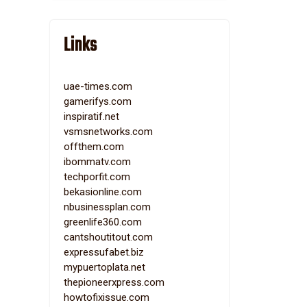
Links
uae-times.com
gamerifys.com
inspiratif.net
vsmsnetworks.com
offthem.com
ibommatv.com
techporfit.com
bekasionline.com
nbusinessplan.com
greenlife360.com
cantshoutitout.com
expressufabet.biz
mypuertoplata.net
thepioneerxpress.com
howtofixissue.com