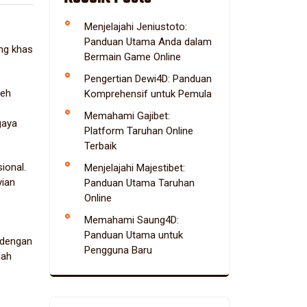
Menjelajahi Jeniustoto:
Panduan Utama Anda dalam
ng khas
Bermain Game Online
Pengertian Dewi4D: Panduan
leh
Komprehensif untuk Pemula
Memahami Gajibet:
gaya
Platform Taruhan Online
Terbaik
ional.
Menjelajahi Majestibet:
yian
Panduan Utama Taruhan
Online
Memahami Saung4D:
Panduan Utama untuk
 dengan
Pengguna Baru
lah