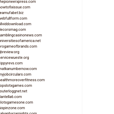
thepioneerxpress.com
howtofixissue.com
teamufabet.biz
webfullform.com
allviddownload.com
decorsmag.com
gamblingcasinonews.com
universitiesofamerica.net
progameofbrands.com
qbreview.org
servicewueste.org
zippyrevs.com
matkanumbernow.com
myjobcirculars.com
healthmoreoverfitness.com
topslotxgames.com
routerloggnet.net
dantella6.com
slotsgamesone.com
hispinzone.com
kalyanbazarnights.com