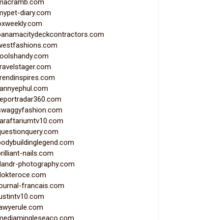
macramb.com
mypet-diary.com
oxweekly.com
panamacitydeckcontractors.com
westfashions.com
toolshandy.com
travelstager.com
trendinspires.com
rannyephul.com
reportradar360.com
swaggyfashion.com
taraftariumtv10.com
questionquery.com
bodybuildinglegend.com
brilliant-nails.com
dandr-photography.com
dokteroce.com
journal-francais.com
justintv10.com
lawyerule.com
mediamingleseaco.com