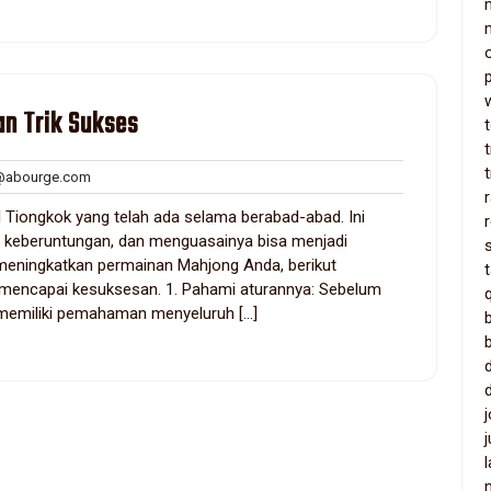
n Trik Sukses
admin@abourge.com
@abourge.com
l Tiongkok yang telah ada selama berabad-abad. Ini
an keberuntungan, dan menguasainya bisa menjadi
 meningkatkan permainan Mahjong Anda, berikut
 mencapai kesuksesan. 1. Pahami aturannya: Sebelum
memiliki pemahaman menyeluruh […]