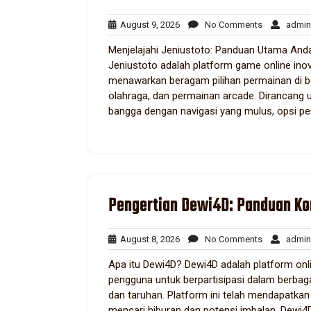
August
No
August 9, 2026
No Comments
admi
9,
Comments
Menjelajahi Jeniustoto: Panduan Utama And
2026
Jeniustoto adalah platform game online ino
menawarkan beragam pilihan permainan di b
olahraga, dan permainan arcade. Dirancang 
bangga dengan navigasi yang mulus, opsi per
Pengertian Dewi4D: Panduan Ko
August
No
August 8, 2026
No Comments
admi
8,
Comments
Apa itu Dewi4D? Dewi4D adalah platform onl
2026
pengguna untuk berpartisipasi dalam berbaga
dan taruhan. Platform ini telah mendapatkan
mencari hiburan dan potensi imbalan. Dew