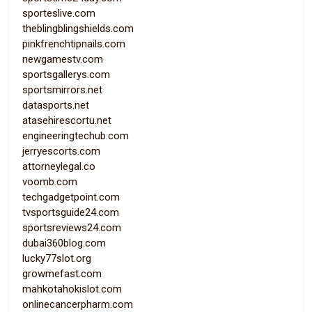
sporteslive.com
theblingblingshields.com
pinkfrenchtipnails.com
newgamestv.com
sportsgallerys.com
sportsmirrors.net
datasports.net
atasehirescortu.net
engineeringtechub.com
jerryescorts.com
attorneylegal.co
voomb.com
techgadgetpoint.com
tvsportsguide24.com
sportsreviews24.com
dubai360blog.com
lucky77slot.org
growmefast.com
mahkotahokislot.com
onlinecancerpharm.com