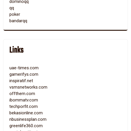
dominoqq
qq
poker
bandarqq
Links
uae-times.com
gamerifys.com
inspiratif.net
vsmsnetworks.com
offthem.com
ibommatv.com
techporfit.com
bekasionline.com
nbusinessplan.com
greenlife360.com