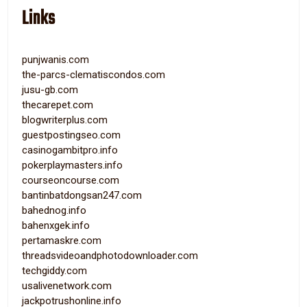
Links
punjwanis.com
the-parcs-clematiscondos.com
jusu-gb.com
thecarepet.com
blogwriterplus.com
guestpostingseo.com
casinogambitpro.info
pokerplaymasters.info
courseoncourse.com
bantinbatdongsan247.com
bahednog.info
bahenxgek.info
pertamaskre.com
threadsvideoandphotodownloader.com
techgiddy.com
usalivenetwork.com
jackpotrushonline.info