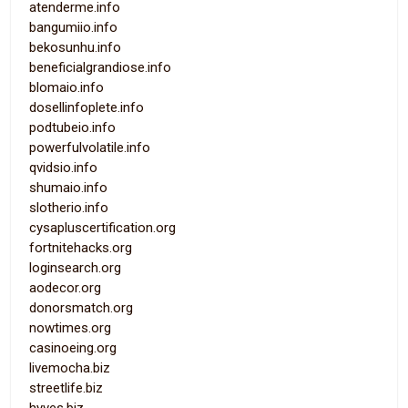
atenderme.info
bangumiio.info
bekosunhu.info
beneficialgrandiose.info
blomaio.info
dosellinfoplete.info
podtubeio.info
powerfulvolatile.info
qvidsio.info
shumaio.info
slotherio.info
cysapluscertification.org
fortnitehacks.org
loginsearch.org
aodecor.org
donorsmatch.org
nowtimes.org
casinoeing.org
livemocha.biz
streetlife.biz