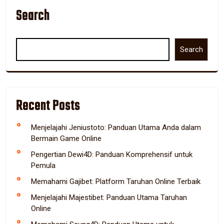
Search
Search
Recent Posts
Menjelajahi Jeniustoto: Panduan Utama Anda dalam
Bermain Game Online
Pengertian Dewi4D: Panduan Komprehensif untuk
Pemula
Memahami Gajibet: Platform Taruhan Online Terbaik
Menjelajahi Majestibet: Panduan Utama Taruhan
Online