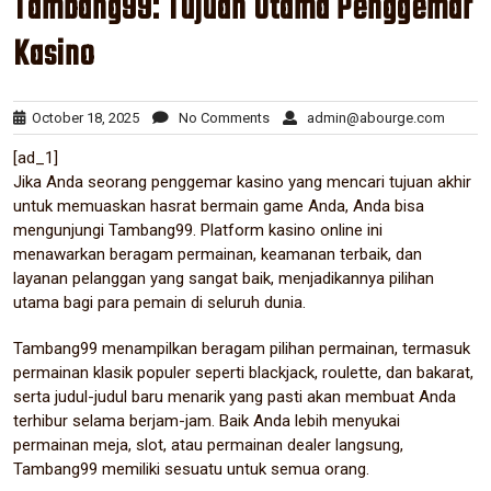
Tambang99: Tujuan Utama Penggemar
Kasino
October 18, 2025
No Comments
admin@abourge.com
[ad_1]
Jika Anda seorang penggemar kasino yang mencari tujuan akhir
untuk memuaskan hasrat bermain game Anda, Anda bisa
mengunjungi Tambang99. Platform kasino online ini
menawarkan beragam permainan, keamanan terbaik, dan
layanan pelanggan yang sangat baik, menjadikannya pilihan
utama bagi para pemain di seluruh dunia.
Tambang99 menampilkan beragam pilihan permainan, termasuk
permainan klasik populer seperti blackjack, roulette, dan bakarat,
serta judul-judul baru menarik yang pasti akan membuat Anda
terhibur selama berjam-jam. Baik Anda lebih menyukai
permainan meja, slot, atau permainan dealer langsung,
Tambang99 memiliki sesuatu untuk semua orang.