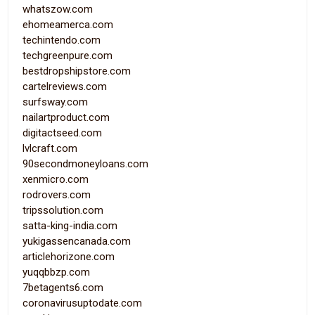
whatszow.com
ehomeamerca.com
techintendo.com
techgreenpure.com
bestdropshipstore.com
cartelreviews.com
surfsway.com
nailartproduct.com
digitactseed.com
lvlcraft.com
90secondmoneyloans.com
xenmicro.com
rodrovers.com
tripssolution.com
satta-king-india.com
yukigassencanada.com
articlehorizone.com
yuqqbbzp.com
7betagents6.com
coronavirusuptodate.com