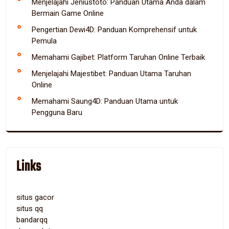
Menjelajahi Jeniustoto: Panduan Utama Anda dalam
Bermain Game Online
Pengertian Dewi4D: Panduan Komprehensif untuk
Pemula
Memahami Gajibet: Platform Taruhan Online Terbaik
Menjelajahi Majestibet: Panduan Utama Taruhan
Online
Memahami Saung4D: Panduan Utama untuk
Pengguna Baru
Links
situs gacor
situs qq
bandarqq