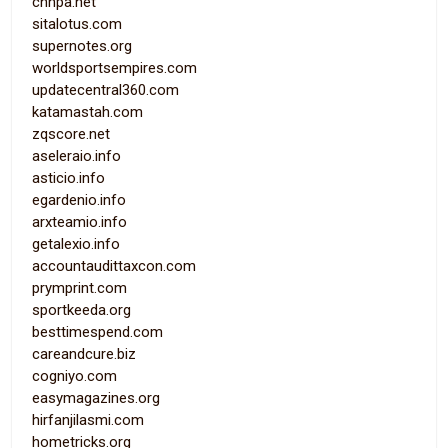
cnhpa.net
sitalotus.com
supernotes.org
worldsportsempires.com
updatecentral360.com
katamastah.com
zqscore.net
aseleraio.info
asticio.info
egardenio.info
arxteamio.info
getalexio.info
accountaudittaxcon.com
prymprint.com
sportkeeda.org
besttimespend.com
careandcure.biz
cogniyo.com
easymagazines.org
hirfanjilasmi.com
hometricks.org