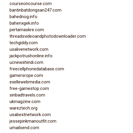
courseoncourse.com
bantinbatdongsan247.com
bahednog.info
bahenxgek.info
pertamaskre.com
threadsvideoandphotodownloader.com
techgiddy.com
usalivenetwork.com
jackpotrushonline.info
ucnewshindi.com
freecellphonedatabase.com
gamersrope.com
exellewebmedia.com
free-gamestop.com
sinbadtravels.com
ukmagzine.com
wareztech.org
usabestnetwork.com
jessepinkmanoutfit.com
umailsend.com