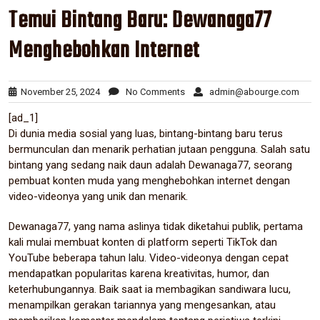
Temui Bintang Baru: Dewanaga77
Menghebohkan Internet
November 25, 2024
No Comments
admin@abourge.com
[ad_1]
Di dunia media sosial yang luas, bintang-bintang baru terus
bermunculan dan menarik perhatian jutaan pengguna. Salah satu
bintang yang sedang naik daun adalah Dewanaga77, seorang
pembuat konten muda yang menghebohkan internet dengan
video-videonya yang unik dan menarik.
Dewanaga77, yang nama aslinya tidak diketahui publik, pertama
kali mulai membuat konten di platform seperti TikTok dan
YouTube beberapa tahun lalu. Video-videonya dengan cepat
mendapatkan popularitas karena kreativitas, humor, dan
keterhubungannya. Baik saat ia membagikan sandiwara lucu,
menampilkan gerakan tariannya yang mengesankan, atau