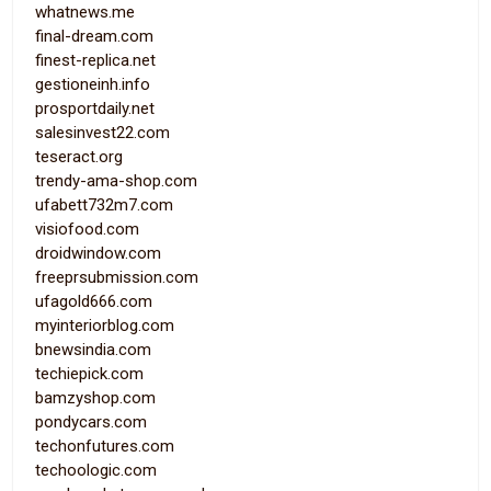
whatnews.me
final-dream.com
finest-replica.net
gestioneinh.info
prosportdaily.net
salesinvest22.com
teseract.org
trendy-ama-shop.com
ufabett732m7.com
visiofood.com
droidwindow.com
freeprsubmission.com
ufagold666.com
myinteriorblog.com
bnewsindia.com
techiepick.com
bamzyshop.com
pondycars.com
techonfutures.com
techoologic.com