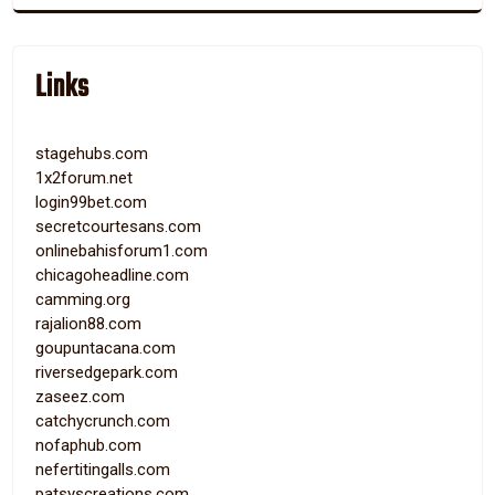
Links
stagehubs.com
1x2forum.net
login99bet.com
secretcourtesans.com
onlinebahisforum1.com
chicagoheadline.com
camming.org
rajalion88.com
goupuntacana.com
riversedgepark.com
zaseez.com
catchycrunch.com
nofaphub.com
nefertitingalls.com
patsyscreations.com