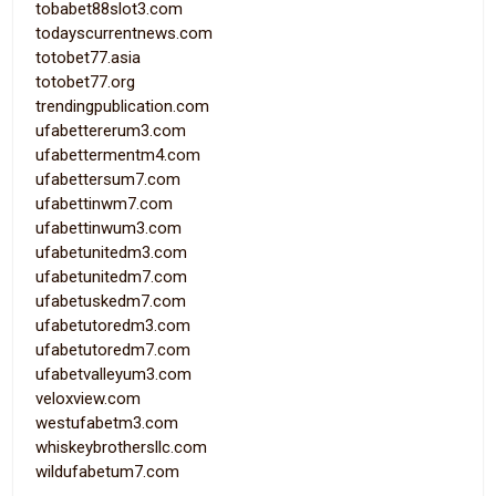
tobabet88slot3.com
todayscurrentnews.com
totobet77.asia
totobet77.org
trendingpublication.com
ufabettererum3.com
ufabettermentm4.com
ufabettersum7.com
ufabettinwm7.com
ufabettinwum3.com
ufabetunitedm3.com
ufabetunitedm7.com
ufabetuskedm7.com
ufabetutoredm3.com
ufabetutoredm7.com
ufabetvalleyum3.com
veloxview.com
westufabetm3.com
whiskeybrothersllc.com
wildufabetum7.com