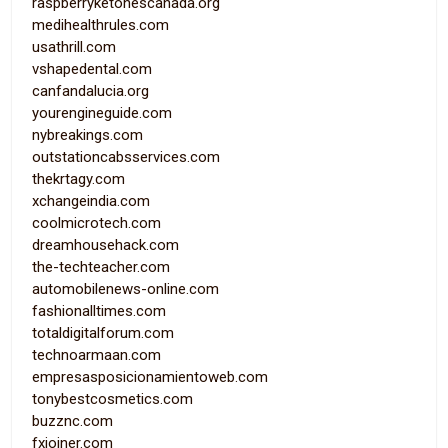
raspberryketonescanada.org
medihealthrules.com
usathrill.com
vshapedental.com
canfandalucia.org
yourengineguide.com
nybreakings.com
outstationcabsservices.com
thekrtagy.com
xchangeindia.com
coolmicrotech.com
dreamhousehack.com
the-techteacher.com
automobilenews-online.com
fashionalltimes.com
totaldigitalforum.com
technoarmaan.com
empresasposicionamientoweb.com
tonybestcosmetics.com
buzznc.com
fxjoiner.com