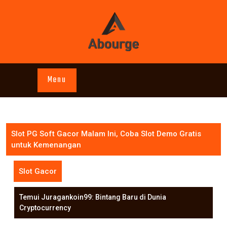
Skip
to
content
Menu
Slot PG Soft Gacor Malam Ini, Coba Slot Demo Gratis
untuk Kemenangan
Slot Gacor
Temui Juragankoin99: Bintang Baru di Dunia
Cryptocurrency