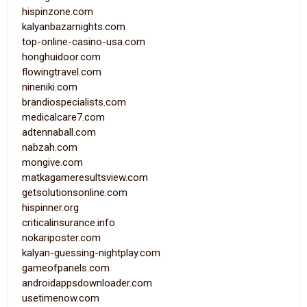
hispinzone.com
kalyanbazarnights.com
top-online-casino-usa.com
honghuidoor.com
flowingtravel.com
nineniki.com
brandiospecialists.com
medicalcare7.com
adtennaball.com
nabzah.com
mongive.com
matkagameresultsview.com
getsolutionsonline.com
hispinner.org
criticalinsurance.info
nokariposter.com
kalyan-guessing-nightplay.com
gameofpanels.com
androidappsdownloader.com
usetimenow.com