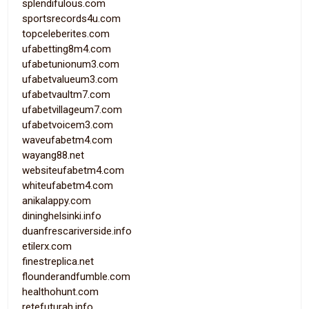
splendifulous.com
sportsrecords4u.com
topceleberites.com
ufabetting8m4.com
ufabetunionum3.com
ufabetvalueum3.com
ufabetvaultm7.com
ufabetvillageum7.com
ufabetvoicem3.com
waveufabetm4.com
wayang88.net
websiteufabetm4.com
whiteufabetm4.com
anikalappy.com
dininghelsinki.info
duanfrescariverside.info
etilerx.com
finestreplica.net
flounderandfumble.com
healthohunt.com
retefuturah.info