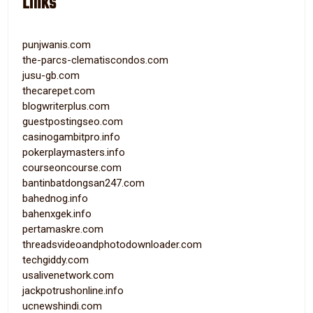
Links
punjwanis.com
the-parcs-clematiscondos.com
jusu-gb.com
thecarepet.com
blogwriterplus.com
guestpostingseo.com
casinogambitpro.info
pokerplaymasters.info
courseoncourse.com
bantinbatdongsan247.com
bahednog.info
bahenxgek.info
pertamaskre.com
threadsvideoandphotodownloader.com
techgiddy.com
usalivenetwork.com
jackpotrushonline.info
ucnewshindi.com