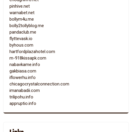
pinhive.net
warnabet.net
bollym4u.me
bolly2tollyblog.me
pandaclub.me
flyttevask.io
byhous.com
hartfordplazahotel.com
m-918kissapk.com
nabavkame.info
gakbiasa.com
iflowerhu.info
chicagocrystalconnection.com
imanabadii.com
trilipohu.info
appruptio.info