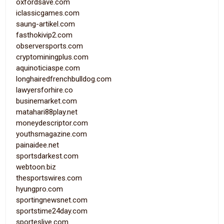
oxfordsave.com
iclassicgames.com
saung-artikel.com
fasthokivip2.com
observersports.com
cryptominingplus.com
aquinoticiaspe.com
longhairedfrenchbulldog.com
lawyersforhire.co
businemarket.com
matahari88play.net
moneydescriptor.com
youthsmagazine.com
painaidee.net
sportsdarkest.com
webtoon.biz
thesportswires.com
hyungpro.com
sportingnewsnet.com
sportstime24day.com
sporteslive.com