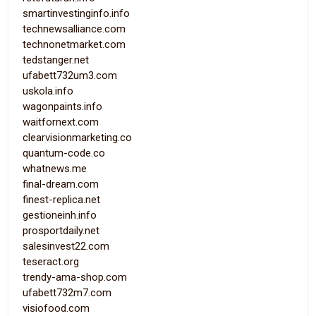
smartinvestinginfo.info
technewsalliance.com
technonetmarket.com
tedstanger.net
ufabett732um3.com
uskola.info
wagonpaints.info
waitfornext.com
clearvisionmarketing.co
quantum-code.co
whatnews.me
final-dream.com
finest-replica.net
gestioneinh.info
prosportdaily.net
salesinvest22.com
teseract.org
trendy-ama-shop.com
ufabett732m7.com
visiofood.com