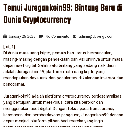
Temui Juragankoin99: Bintang Baru di
Dunia Cryptocurrency
January 25, 2025
No Comments
admin@abourge.com
[ad_1]
Di dunia mata uang kripto, pemain baru terus bermunculan,
masing-masing dengan pendekatan dan visi uniknya untuk masa
depan aset digital. Salah satu bintang yang sedang naik daun
adalah Juragankoin99, platform mata uang kripto yang
mendapatkan daya tarik dan popularitas di kalangan investor dan
penggemar.
Juragankoin99 adalah platform cryptocurrency terdesentralisasi
yang bertujuan untuk merevolusi cara kita berpikir dan
menggunakan aset digital. Dengan fokus pada transparansi,
keamanan, dan pemberdayaan pengguna, Juragankoin99 dengan
cepat menjadi platform pilihan bagi mereka yang ingin