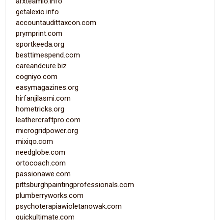
arxteamio.info
getalexio.info
accountaudittaxcon.com
prymprint.com
sportkeeda.org
besttimespend.com
careandcure.biz
cogniyo.com
easymagazines.org
hirfanjilasmi.com
hometricks.org
leathercraftpro.com
microgridpower.org
mixiqo.com
needglobe.com
ortocoach.com
passionawe.com
pittsburghpaintingprofessionals.com
plumberryworks.com
psychoterapiawioletanowak.com
quickultimate.com