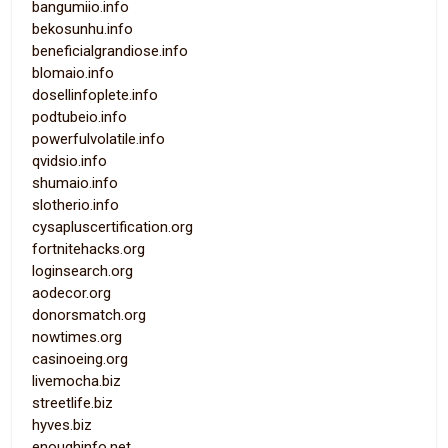
bangumiio.info
bekosunhu.info
beneficialgrandiose.info
blomaio.info
dosellinfoplete.info
podtubeio.info
powerfulvolatile.info
qvidsio.info
shumaio.info
slotherio.info
cysapluscertification.org
fortnitehacks.org
loginsearch.org
aodecor.org
donorsmatch.org
nowtimes.org
casinoeing.org
livemocha.biz
streetlife.biz
hyves.biz
enoughinfo.net