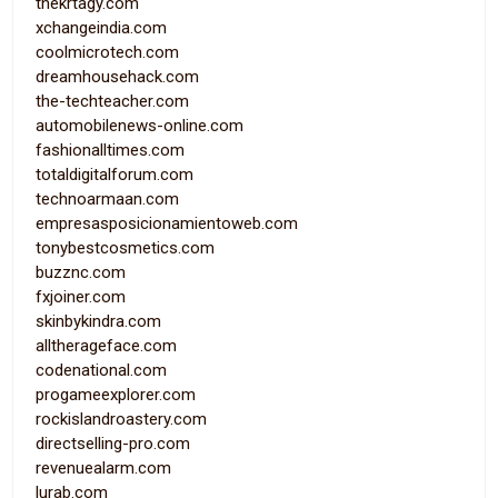
thekrtagy.com
xchangeindia.com
coolmicrotech.com
dreamhousehack.com
the-techteacher.com
automobilenews-online.com
fashionalltimes.com
totaldigitalforum.com
technoarmaan.com
empresasposicionamientoweb.com
tonybestcosmetics.com
buzznc.com
fxjoiner.com
skinbykindra.com
alltherageface.com
codenational.com
progameexplorer.com
rockislandroastery.com
directselling-pro.com
revenuealarm.com
lurab.com