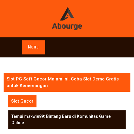
Skip
to
content
Menu
Slot PG Soft Gacor Malam Ini, Coba Slot Demo Gratis
untuk Kemenangan
Slot Gacor
Temui maxwin89: Bintang Baru di Komunitas Game
Online