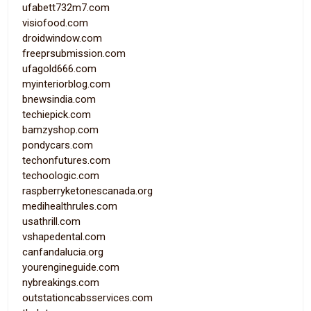
ufabett732m7.com
visiofood.com
droidwindow.com
freeprsubmission.com
ufagold666.com
myinteriorblog.com
bnewsindia.com
techiepick.com
bamzyshop.com
pondycars.com
techonfutures.com
techoologic.com
raspberryketonescanada.org
medihealthrules.com
usathrill.com
vshapedental.com
canfandalucia.org
yourengineguide.com
nybreakings.com
outstationcabsservices.com