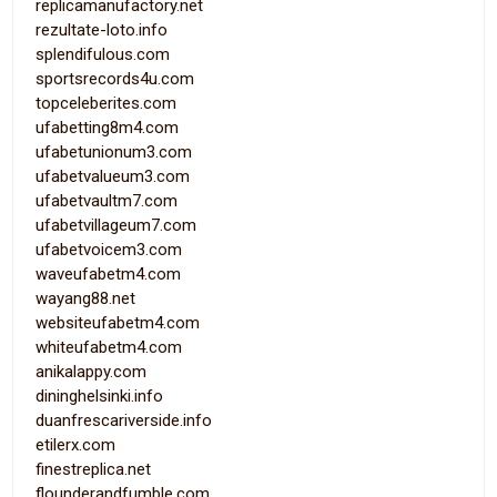
replicamanufactory.net
rezultate-loto.info
splendifulous.com
sportsrecords4u.com
topceleberites.com
ufabetting8m4.com
ufabetunionum3.com
ufabetvalueum3.com
ufabetvaultm7.com
ufabetvillageum7.com
ufabetvoicem3.com
waveufabetm4.com
wayang88.net
websiteufabetm4.com
whiteufabetm4.com
anikalappy.com
dininghelsinki.info
duanfrescariverside.info
etilerx.com
finestreplica.net
flounderandfumble.com