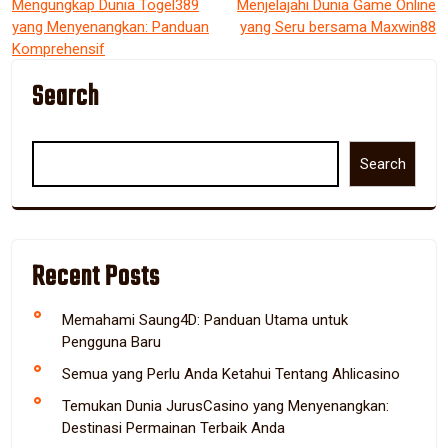
Post
Mengungkap Dunia Togel389
Menjelajahi Dunia Game Online
yang Menyenangkan: Panduan
yang Seru bersama Maxwin88
navigation
Komprehensif
Search
Search
Recent Posts
Memahami Saung4D: Panduan Utama untuk
Pengguna Baru
Semua yang Perlu Anda Ketahui Tentang Ahlicasino
Temukan Dunia JurusCasino yang Menyenangkan:
Destinasi Permainan Terbaik Anda