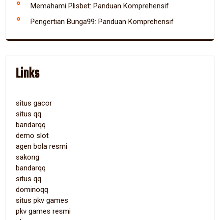
Memahami Plisbet: Panduan Komprehensif
Pengertian Bunga99: Panduan Komprehensif
Links
situs gacor
situs qq
bandarqq
demo slot
agen bola resmi
sakong
bandarqq
situs qq
dominoqq
situs pkv games
pkv games resmi