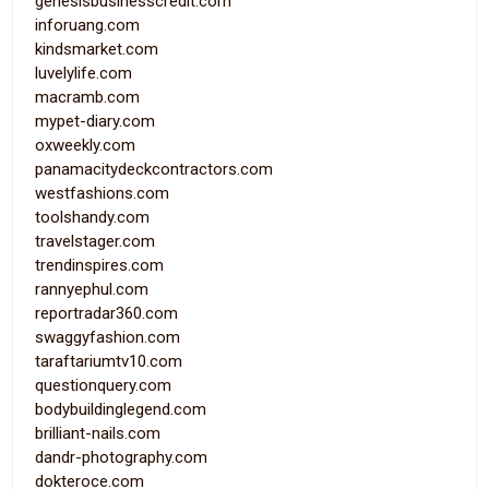
genesisbusinesscredit.com
inforuang.com
kindsmarket.com
luvelylife.com
macramb.com
mypet-diary.com
oxweekly.com
panamacitydeckcontractors.com
westfashions.com
toolshandy.com
travelstager.com
trendinspires.com
rannyephul.com
reportradar360.com
swaggyfashion.com
taraftariumtv10.com
questionquery.com
bodybuildinglegend.com
brilliant-nails.com
dandr-photography.com
dokteroce.com