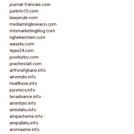
journal-francais.com
justintv10.com
lawyerule.com
mediamingleseaco.com
mtsmarketingblog.com
nghekiemtien.com
wasirku.com
tejas24.com
poolturbo.com
prachestait.com
artforafghans.info
airvendio.info
healthexe.info
puretecx.info
tecadvance.info
aminityio.info
amiolahu.info
ampacheme.info
ampullahu.info
aromaxme.info