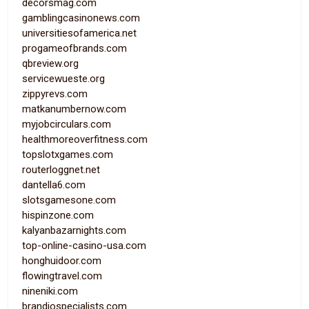
decorsmag.com
gamblingcasinonews.com
universitiesofamerica.net
progameofbrands.com
qbreview.org
servicewueste.org
zippyrevs.com
matkanumbernow.com
myjobcirculars.com
healthmoreoverfitness.com
topslotxgames.com
routerloggnet.net
dantella6.com
slotsgamesone.com
hispinzone.com
kalyanbazarnights.com
top-online-casino-usa.com
honghuidoor.com
flowingtravel.com
nineniki.com
brandiospecialists.com