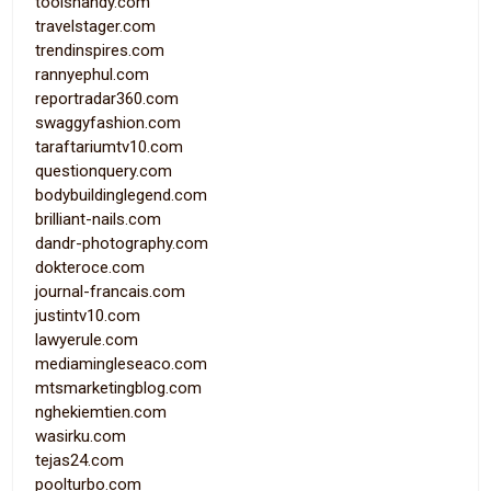
toolshandy.com
travelstager.com
trendinspires.com
rannyephul.com
reportradar360.com
swaggyfashion.com
taraftariumtv10.com
questionquery.com
bodybuildinglegend.com
brilliant-nails.com
dandr-photography.com
dokteroce.com
journal-francais.com
justintv10.com
lawyerule.com
mediamingleseaco.com
mtsmarketingblog.com
nghekiemtien.com
wasirku.com
tejas24.com
poolturbo.com