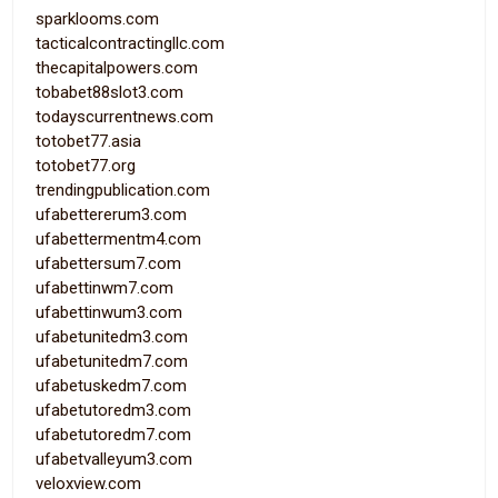
sparklooms.com
tacticalcontractingllc.com
thecapitalpowers.com
tobabet88slot3.com
todayscurrentnews.com
totobet77.asia
totobet77.org
trendingpublication.com
ufabettererum3.com
ufabettermentm4.com
ufabettersum7.com
ufabettinwm7.com
ufabettinwum3.com
ufabetunitedm3.com
ufabetunitedm7.com
ufabetuskedm7.com
ufabetutoredm3.com
ufabetutoredm7.com
ufabetvalleyum3.com
veloxview.com