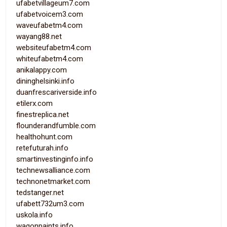
ufabetvillageum7.com
ufabetvoicem3.com
waveufabetm4.com
wayang88.net
websiteufabetm4.com
whiteufabetm4.com
anikalappy.com
dininghelsinki.info
duanfrescariverside.info
etilerx.com
finestreplica.net
flounderandfumble.com
healthohunt.com
retefuturah.info
smartinvestinginfo.info
technewsalliance.com
technonetmarket.com
tedstanger.net
ufabett732um3.com
uskola.info
wagonpaints.info