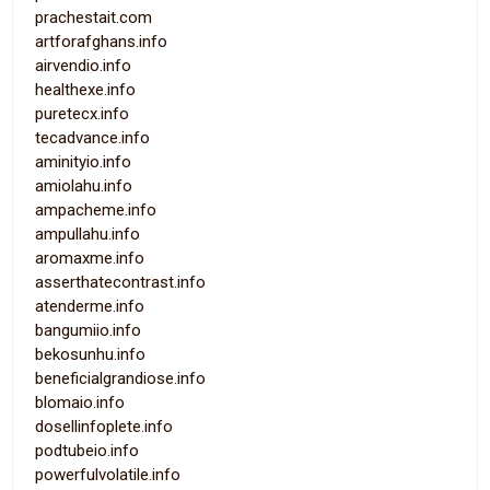
prachestait.com
artforafghans.info
airvendio.info
healthexe.info
puretecx.info
tecadvance.info
aminityio.info
amiolahu.info
ampacheme.info
ampullahu.info
aromaxme.info
asserthatecontrast.info
atenderme.info
bangumiio.info
bekosunhu.info
beneficialgrandiose.info
blomaio.info
dosellinfoplete.info
podtubeio.info
powerfulvolatile.info