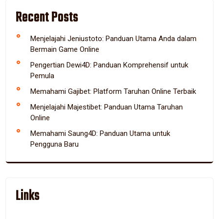
Recent Posts
Menjelajahi Jeniustoto: Panduan Utama Anda dalam
Bermain Game Online
Pengertian Dewi4D: Panduan Komprehensif untuk
Pemula
Memahami Gajibet: Platform Taruhan Online Terbaik
Menjelajahi Majestibet: Panduan Utama Taruhan
Online
Memahami Saung4D: Panduan Utama untuk
Pengguna Baru
Links