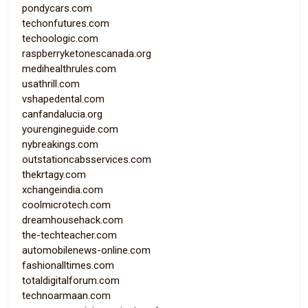
pondycars.com
techonfutures.com
techoologic.com
raspberryketonescanada.org
medihealthrules.com
usathrill.com
vshapedental.com
canfandalucia.org
yourengineguide.com
nybreakings.com
outstationcabsservices.com
thekrtagy.com
xchangeindia.com
coolmicrotech.com
dreamhousehack.com
the-techteacher.com
automobilenews-online.com
fashionalltimes.com
totaldigitalforum.com
technoarmaan.com