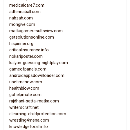
medicalcare7.com
adtennaball.com
nabzah.com
mongive.com
matkagameresultsview.com
getsolutionsonline.com
hispinner.org
criticalinsurance.info
nokariposter.com
kalyan-guessing-nightplay.com
gameofpanels.com
androidappsdownloader.com
usetimenow.com
healthblow.com
gohelpmate.com
rajdhani-satta-matka.com
writerscraft.net
elearning-childprotection.com
wrestling4mena.com
knowledgeforall.info