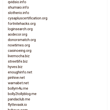
qvidsio.info
shumaio.info
slotherio.info
cysapluscertification.org
fortnitehacks.org
loginsearch.org
aodecor.org
donorsmatch.org
nowtimes.org
casinoeing.org
livemocha.biz
streetlife.biz
hyves.biz
enoughinfo.net
pinhive.net
warnabet.net
bollym4u.me
bolly2tollyblog.me
pandaclub.me
flyttevask.io