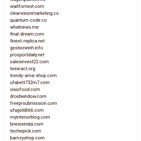
waitfornext.com
clearvisionmarketing.co
quantum-code.co
whatnews.me
final-dream.com
finest-replica.net
gestioneinh.info
prosportdaily.net
salesinvest22.com
teseract.org
trendy-ama-shop.com
ufabett732m7.com
visiofood.com
droidwindow.com
freeprsubmission.com
ufagold666.com
myinteriorblog.com
bnewsindia.com
techiepick.com
bamzyshop.com