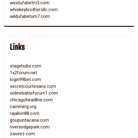
westufabetm3.com
whiskeybrothersllc.com
wildufabetum7.com
Links
stagehubs.com
1x2forum.net
login99bet.com
secretcourtesans.com
onlinebahisforum1.com
chicagoheadline.com
camming.org
rajalion88.com
goupuntacana.com
riversedgepark.com
zaseez.com