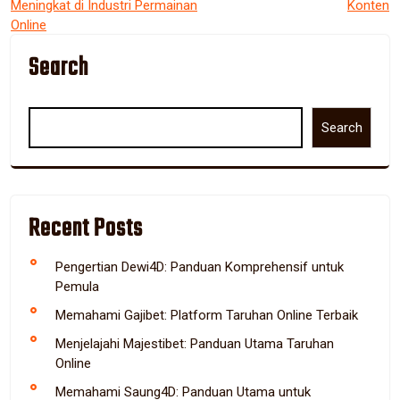
navigation
Meningkat di Industri Permainan
Konten
Online
Search
Search
Recent Posts
Pengertian Dewi4D: Panduan Komprehensif untuk
Pemula
Memahami Gajibet: Platform Taruhan Online Terbaik
Menjelajahi Majestibet: Panduan Utama Taruhan
Online
Memahami Saung4D: Panduan Utama untuk