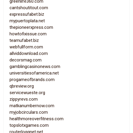
greenlife360.com
cantshoutitout.com
expressufabet.biz
mypuertoplata.net
thepioneerxpress.com
howtofixissue.com
teamufabet.biz
webfullform.com
allviddownload.com
decorsmag.com
gamblingcasinonews.com
universitiesofamerica.net
progameofbrands.com
qbreview.org
servicewueste.org
zippyrevs.com
matkanumbernow.com
myjobcirculars.com
healthmoreoverfitness.com
topslotxgames.com
routerloggnet.net