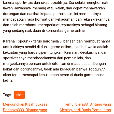
karena sportivitas dan sikap positifnya. Dia selalu menghormati
lawan -lawannya, menang atau kalah, dan cepat menawarkan
dorongan dan nasihat kepada pemain lain. Ini membuatnya
mendapatkan rasa hormat dan kekaguman dari rekan -rekannya,
dan telah membantu memperkuat reputasinya sebagai bintang
yang sedang naik daun di komunitas game online.
Karena Topgun77 terus naik melalui barisan dan membuat nama
untuk dirinya sendiri di dunia game online, jelas bahwa ia adalah
kekuatan yang harus diperhitungkan. Keahlian, dedikasinya, dan
sportivitasnya membedakannya dari pemain lain, dan
menjadikannya pemain untuk ditonton di masa depan. Dengan
bakat dan dorongannya, tidak ada keraguan bahwa Topgun77
akan terus mencapai kesuksesan besar di dunia game online.
[ad_2]
Tags:
slot
Post
Mengungkap Kisah Sukses
Temui Siera88: Bintang yang
Bonanza333: Bintang yang
Meningkat di Dunia Pembuatan