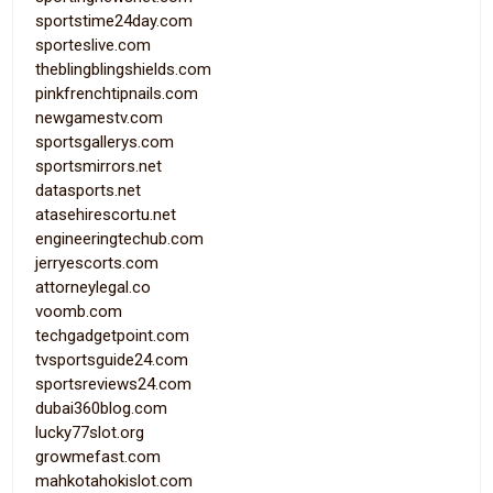
sportstime24day.com
sporteslive.com
theblingblingshields.com
pinkfrenchtipnails.com
newgamestv.com
sportsgallerys.com
sportsmirrors.net
datasports.net
atasehirescortu.net
engineeringtechub.com
jerryescorts.com
attorneylegal.co
voomb.com
techgadgetpoint.com
tvsportsguide24.com
sportsreviews24.com
dubai360blog.com
lucky77slot.org
growmefast.com
mahkotahokislot.com