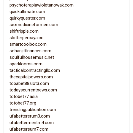
psychoterapiawioletanowak.com
quickultimate.com
quirkyquester.com
sexmedicineformen.com
shiftripple.com
slotterpercaya.co
smartcoolbox.com
sohanjitfinances.com
soulfulhousemusic.net
sparklooms.com
tacticalcontractingllc.com
thecapitalpowers.com
tobabet88slot3.com
todayscurrentnews.com
totobet77.asia
totobet77.org
trendingpublication.com
ufabettererum3.com
ufabettermentm4.com
ufabettersum7.com