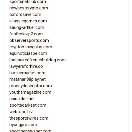
sportsnetclub.com
newbestcrypto.com
oxfordsave.com
iclassicgames.com
saung-artikel.com
fasthokivip2.com
observersports.com
cryptominingplus.com
aquinoticiaspe.com
longhairedfrenchbulldog.com
lawyersforhire.co
businemarket.com
matahari88play.net
moneydescriptor.com
youthsmagazine.com
painaidee.net
sportsdarkest.com
webtoon.biz
thesportswires.com
hyungpro.com
sportingnewsnet.com