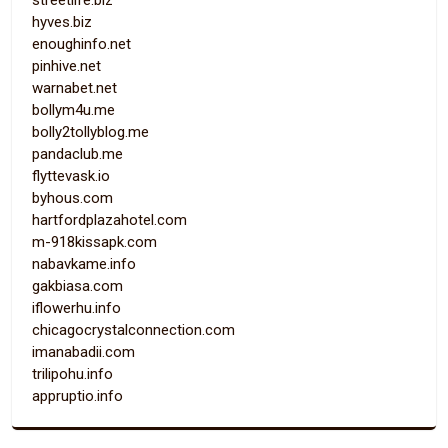
streetlife.biz
hyves.biz
enoughinfo.net
pinhive.net
warnabet.net
bollym4u.me
bolly2tollyblog.me
pandaclub.me
flyttevask.io
byhous.com
hartfordplazahotel.com
m-918kissapk.com
nabavkame.info
gakbiasa.com
iflowerhu.info
chicagocrystalconnection.com
imanabadii.com
trilipohu.info
appruptio.info