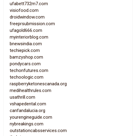
ufabett732m7.com
visiofood.com
droidwindow.com
freeprsubmission.com
ufagold666.com
myinteriorblog.com
bnewsindia.com
techiepick.com
bamzyshop.com
pondycars.com
techonfutures.com
techoologic.com
raspberryketonescanada.org
medihealthrules.com
usathrill.com
vshapedental.com
canfandalucia.org
yourengineguide.com
nybreakings.com
outstationcabsservices.com