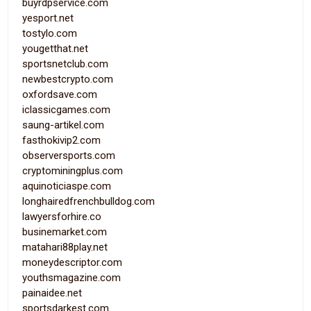
buyrdpservice.com
yesport.net
tostylo.com
yougetthat.net
sportsnetclub.com
newbestcrypto.com
oxfordsave.com
iclassicgames.com
saung-artikel.com
fasthokivip2.com
observersports.com
cryptominingplus.com
aquinoticiaspe.com
longhairedfrenchbulldog.com
lawyersforhire.co
businemarket.com
matahari88play.net
moneydescriptor.com
youthsmagazine.com
painaidee.net
sportsdarkest.com