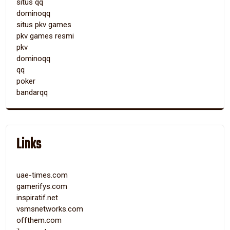
situs qq
dominoqq
situs pkv games
pkv games resmi
pkv
dominoqq
qq
poker
bandarqq
Links
uae-times.com
gamerifys.com
inspiratif.net
vsmsnetworks.com
offthem.com