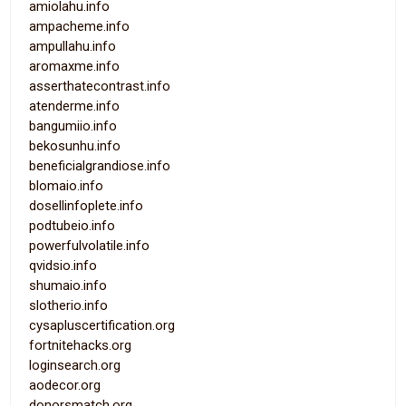
amiolahu.info
ampacheme.info
ampullahu.info
aromaxme.info
asserthatecontrast.info
atenderme.info
bangumiio.info
bekosunhu.info
beneficialgrandiose.info
blomaio.info
dosellinfoplete.info
podtubeio.info
powerfulvolatile.info
qvidsio.info
shumaio.info
slotherio.info
cysapluscertification.org
fortnitehacks.org
loginsearch.org
aodecor.org
donorsmatch.org