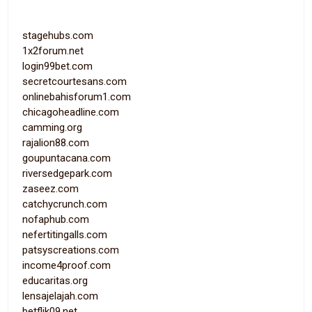
stagehubs.com
1x2forum.net
login99bet.com
secretcourtesans.com
onlinebahisforum1.com
chicagoheadline.com
camming.org
rajalion88.com
goupuntacana.com
riversedgepark.com
zaseez.com
catchycrunch.com
nofaphub.com
nefertitingalls.com
patsyscreations.com
income4proof.com
educaritas.org
lensajelajah.com
betflik09.net