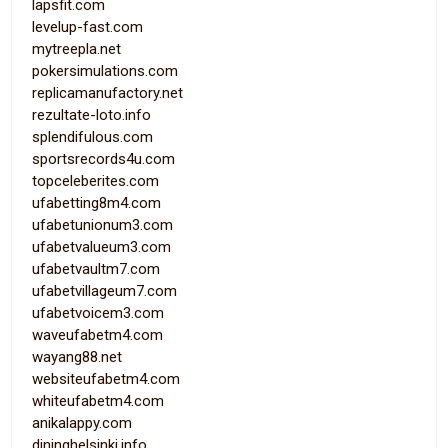
lapsfit.com
levelup-fast.com
mytreepla.net
pokersimulations.com
replicamanufactory.net
rezultate-loto.info
splendifulous.com
sportsrecords4u.com
topceleberites.com
ufabetting8m4.com
ufabetunionum3.com
ufabetvalueum3.com
ufabetvaultm7.com
ufabetvillageum7.com
ufabetvoicem3.com
waveufabetm4.com
wayang88.net
websiteufabetm4.com
whiteufabetm4.com
anikalappy.com
dininghelsinki.info