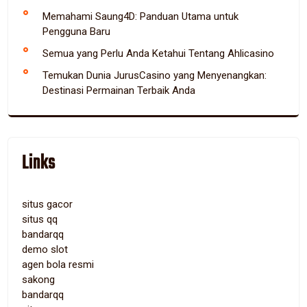
Memahami Saung4D: Panduan Utama untuk
Pengguna Baru
Semua yang Perlu Anda Ketahui Tentang Ahlicasino
Temukan Dunia JurusCasino yang Menyenangkan:
Destinasi Permainan Terbaik Anda
Links
situs gacor
situs qq
bandarqq
demo slot
agen bola resmi
sakong
bandarqq