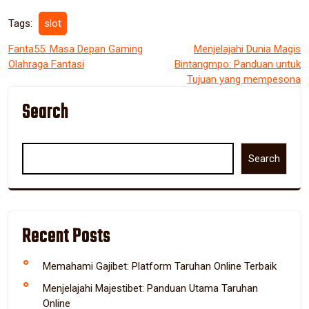
Tags:
slot
Post
Fanta55: Masa Depan Gaming
Menjelajahi Dunia Magis
Olahraga Fantasi
Bintangmpo: Panduan untuk
navigation
Tujuan yang mempesona
Search
Search
Recent Posts
Memahami Gajibet: Platform Taruhan Online Terbaik
Menjelajahi Majestibet: Panduan Utama Taruhan
Online