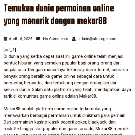
Temukan dunia permainan online
yang menarik dengan mekar88
April 16, 2025
No Comments
admin@abourge.com
[ad_1]
Di dunia yang serba cepat saat ini, game online telah menjadi
bentuk hiburan yang semakin populer bagi orang-orang dari
segala usia. Dengan munculnya teknologi dan internet, semakin
banyak orang beralih ke game online sebagai cara untuk
bersantai, bersantai, dan terhubung dengan orang lain dari
seluruh dunia. Salah satu platform yang telah mendapatkan daya
tarik di komunitas game online adalah Mekar88.
Mekar88 adalah platform game online terkemuka yang
menawarkan berbagai permainan untuk dinikmati para pemain.
Dari permainan kasino klasik seperti poker, blackjack, dan
roulette hingga slot populer dan game arcade, Mekar88 memiliki