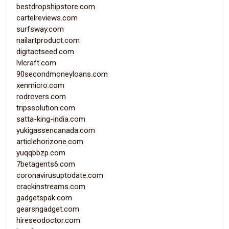
bestdropshipstore.com
cartelreviews.com
surfsway.com
nailartproduct.com
digitactseed.com
lvlcraft.com
90secondmoneyloans.com
xenmicro.com
rodrovers.com
tripssolution.com
satta-king-india.com
yukigassencanada.com
articlehorizone.com
yuqqbbzp.com
7betagents6.com
coronavirusuptodate.com
crackinstreams.com
gadgetspak.com
gearsngadget.com
hireseodoctor.com