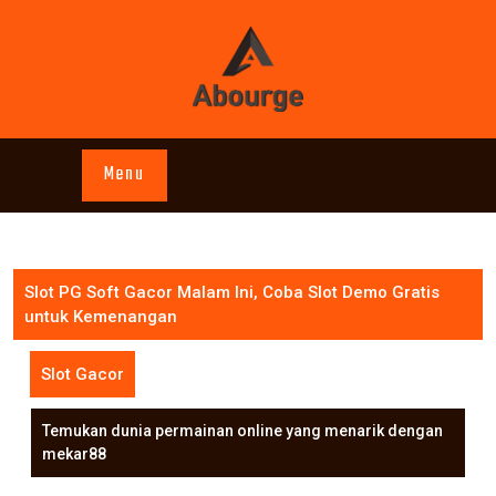
Skip
to
content
Menu
Slot PG Soft Gacor Malam Ini, Coba Slot Demo Gratis
untuk Kemenangan
Slot Gacor
Temukan dunia permainan online yang menarik dengan
mekar88