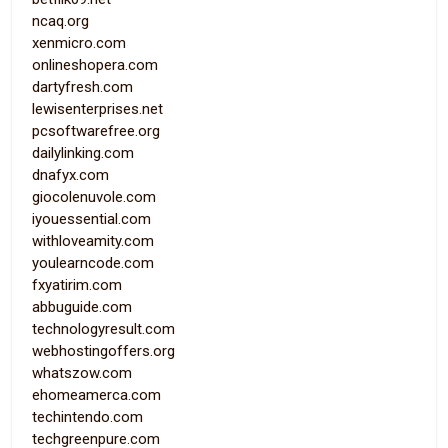
ncaq.org
xenmicro.com
onlineshopera.com
dartyfresh.com
lewisenterprises.net
pcsoftwarefree.org
dailylinking.com
dnafyx.com
giocolenuvole.com
iyouessential.com
withloveamity.com
youlearncode.com
fxyatirim.com
abbuguide.com
technologyresult.com
webhostingoffers.org
whatszow.com
ehomeamerca.com
techintendo.com
techgreenpure.com