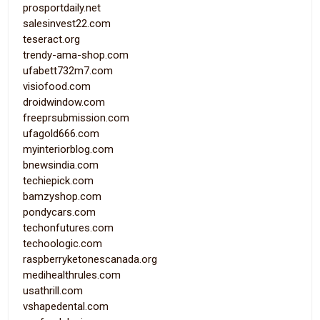
prosportdaily.net
salesinvest22.com
teseract.org
trendy-ama-shop.com
ufabett732m7.com
visiofood.com
droidwindow.com
freeprsubmission.com
ufagold666.com
myinteriorblog.com
bnewsindia.com
techiepick.com
bamzyshop.com
pondycars.com
techonfutures.com
techoologic.com
raspberryketonescanada.org
medihealthrules.com
usathrill.com
vshapedental.com