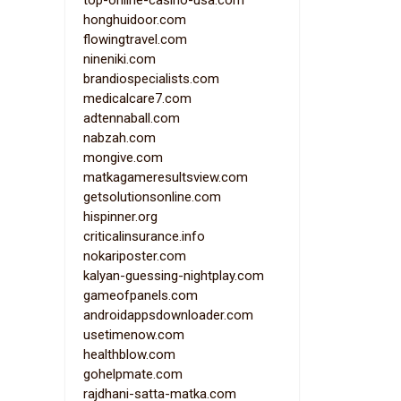
top-online-casino-usa.com
honghuidoor.com
flowingtravel.com
nineniki.com
brandiospecialists.com
medicalcare7.com
adtennaball.com
nabzah.com
mongive.com
matkagameresultsview.com
getsolutionsonline.com
hispinner.org
criticalinsurance.info
nokariposter.com
kalyan-guessing-nightplay.com
gameofpanels.com
androidappsdownloader.com
usetimenow.com
healthblow.com
gohelpmate.com
rajdhani-satta-matka.com