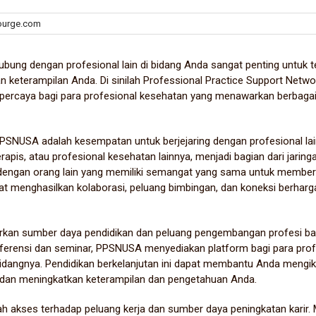
urge.com
ubung dengan profesional lain di bidang Anda sangat penting untuk t
an keterampilan Anda. Di sinilah Professional Practice Support Netw
percaya bagi para profesional kesehatan yang menawarkan berbaga
SNUSA adalah kesempatan untuk berjejaring dengan profesional lai
apis, atau profesional kesehatan lainnya, menjadi bagian dari jaring
engan orang lain yang memiliki semangat yang sama untuk member
apat menghasilkan kolaborasi, peluang bimbingan, dan koneksi berharg
rkan sumber daya pendidikan dan peluang pengembangan profesi ba
nferensi dan seminar, PPSNUSA menyediakan platform bagi para prof
bidangnya. Pendidikan berkelanjutan ini dapat membantu Anda mengik
 dan meningkatkan keterampilan dan pengetahuan Anda.
akses terhadap peluang kerja dan sumber daya peningkatan karir. M