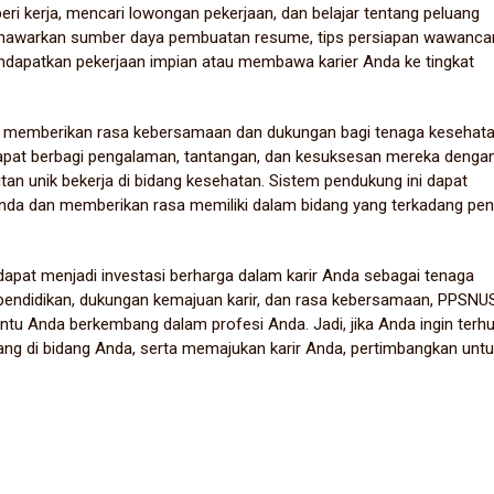
ri kerja, mencari lowongan pekerjaan, dan belajar tentang peluang
enawarkan sumber daya pembuatan resume, tips persiapan wawancar
ndapatkan pekerjaan impian atau membawa karier Anda ke tingkat
pat memberikan rasa kebersamaan dan dukungan bagi tenaga kesehata
dapat berbagi pengalaman, tantangan, dan kesuksesan mereka denga
an unik bekerja di bidang kesehatan. Sistem pendukung ini dapat
nda dan memberikan rasa memiliki dalam bidang yang terkadang pe
pat menjadi investasi berharga dalam karir Anda sebagai tenaga
 pendidikan, dukungan kemajuan karir, dan rasa kebersamaan, PPSN
 Anda berkembang dalam profesi Anda. Jadi, jika Anda ingin terh
bang di bidang Anda, serta memajukan karir Anda, pertimbangkan unt