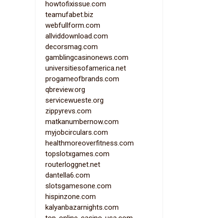
howtofixissue.com
teamufabet.biz
webfullform.com
allviddownload.com
decorsmag.com
gamblingcasinonews.com
universitiesofamerica.net
progameofbrands.com
qbreview.org
servicewueste.org
zippyrevs.com
matkanumbernow.com
myjobcirculars.com
healthmoreoverfitness.com
topslotxgames.com
routerloggnet.net
dantella6.com
slotsgamesone.com
hispinzone.com
kalyanbazarnights.com