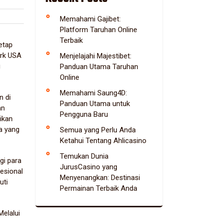
Memahami Gajibet:
Platform Taruhan Online
Terbaik
etap
ork USA
Menjelajahi Majestibet:
i
Panduan Utama Taruhan
Online
Memahami Saung4D:
n di
Panduan Utama untuk
an
Pengguna Baru
ikan
a yang
Semua yang Perlu Anda
Ketahui Tentang Ahlicasino
Temukan Dunia
gi para
JurusCasino yang
esional
Menyenangkan: Destinasi
uti
Permainan Terbaik Anda
elalui