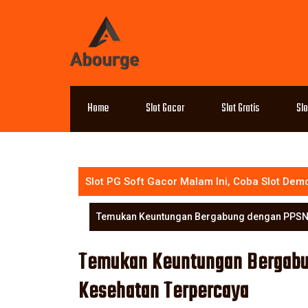
Skip
to
content
Home
Slot Gacor
Slot Gratis
Sl
Slot PG Soft Gacor Malam Ini, Coba Slot De
Temukan Keuntungan Bergabung dengan PPSNU
Temukan Keuntungan Bergabu
Kesehatan Terpercaya