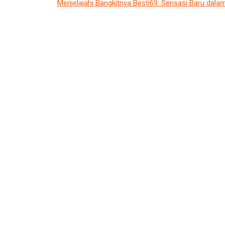
Post
Menjelajahi Bangkitnya Besti69: Sensasi Baru dala
navigation