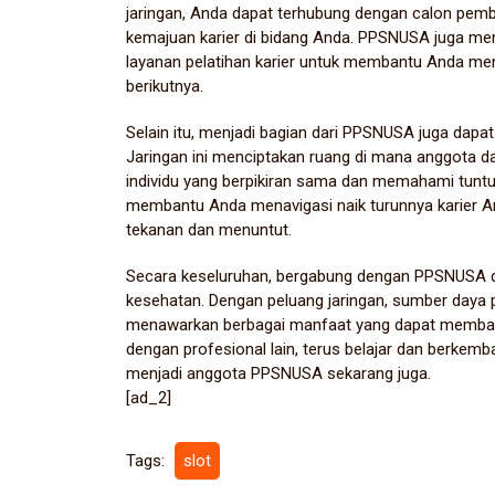
jaringan, Anda dapat terhubung dengan calon pembe
kemajuan karier di bidang Anda. PPSNUSA juga m
layanan pelatihan karier untuk membantu Anda me
berikutnya.
Selain itu, menjadi bagian dari PPSNUSA juga da
Jaringan ini menciptakan ruang di mana anggota 
individu yang berpikiran sama dan memahami tuntut
membantu Anda menavigasi naik turunnya karier A
tekanan dan menuntut.
Secara keseluruhan, bergabung dengan PPSNUSA da
kesehatan. Dengan peluang jaringan, sumber daya
menawarkan berbagai manfaat yang dapat membantu
dengan profesional lain, terus belajar dan berkem
menjadi anggota PPSNUSA sekarang juga.
[ad_2]
Tags:
slot