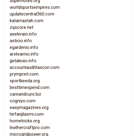
supernotes.org
worldsportsempires.com
updatecentral360.com
katamastah.com
zqscore.net
aseleraio.info
asticio.info
egardenio.info
arxteamio.info
getalexio.info
accountaudittaxcon.com
prymprint.com
sportkeeda.org
besttimespend.com
careandcure.biz
cogniyo.com
easymagazines.org
hirfanjilasmi.com
hometricks.org
leathercraftpro.com
microgridpower.org