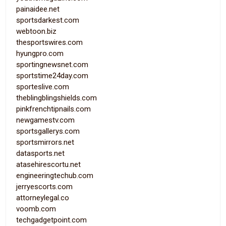
painaidee.net
sportsdarkest.com
webtoon.biz
thesportswires.com
hyungpro.com
sportingnewsnet.com
sportstime24day.com
sporteslive.com
theblingblingshields.com
pinkfrenchtipnails.com
newgamestv.com
sportsgallerys.com
sportsmirrors.net
datasports.net
atasehirescortu.net
engineeringtechub.com
jerryescorts.com
attorneylegal.co
voomb.com
techgadgetpoint.com