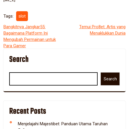
Tags:
slot
Post
Bangkitnya Jangkar55:
Temui Pro8et: Artis yang
Bagaimana Platform Ini
Menaklukkan Dunia
navigation
Mengubah Permainan untuk
Para Gamer
Search
Search
Recent Posts
Menjelajahi Majestibet: Panduan Utama Taruhan