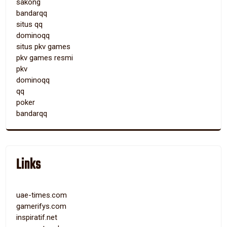
sakong
bandarqq
situs qq
dominoqq
situs pkv games
pkv games resmi
pkv
dominoqq
qq
poker
bandarqq
Links
uae-times.com
gamerifys.com
inspiratif.net