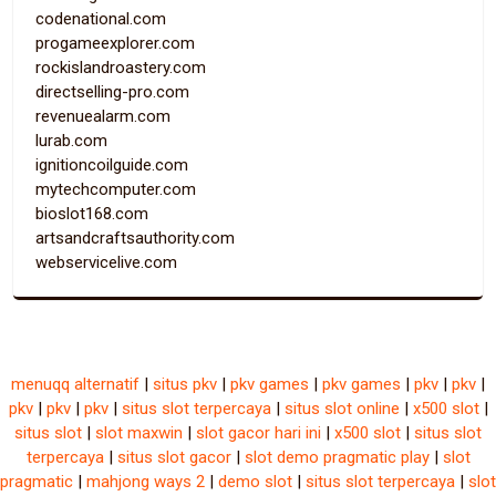
codenational.com
progameexplorer.com
rockislandroastery.com
directselling-pro.com
revenuealarm.com
lurab.com
ignitioncoilguide.com
mytechcomputer.com
bioslot168.com
artsandcraftsauthority.com
webservicelive.com
menuqq alternatif
|
situs pkv
|
pkv games
|
pkv games
|
pkv
|
pkv
|
pkv
|
pkv
|
pkv
|
situs slot terpercaya
|
situs slot online
|
x500 slot
|
situs slot
|
slot maxwin
|
slot gacor hari ini
|
x500 slot
|
situs slot
terpercaya
|
situs slot gacor
|
slot demo pragmatic play
|
slot
pragmatic
|
mahjong ways 2
|
demo slot
|
situs slot terpercaya
|
slot