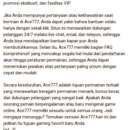
promosi eksklusif, dan fasilitas VIP.
Jika Anda mempunyai pertanyaan atau kekhawatiran saat
bermain di Ace777, Anda dapat yakin bahwa bantuan selalu
hanya dengan sekali klik. Situs ini menawarkan dukungan
pelanggan 24/7 melalui live chat, email, dan telepon, sehingga
Anda bisa mendapatkan bantuan kapan pun Anda
membutuhkannya. Selain itu, Ace777 memiliki bagian FAQ
komprehensif yang mencakup segala hal mulai dari pendaftaran
akun hingga peraturan permainan, sehingga Anda dapat
menemukan jawaban atas pertanyaan paling umum dengan
cepat dan mudah.
Secara keseluruhan, Ace777 adalah tujuan permainan terbaik
yang menawarkan beragam permainan menarik, bonus besar,
dan dukungan pelanggan yang sangat baik. Apakah Anda
seorang pemain berpengalaman atau baru mengenal game
online, Ace777 memiliki sesuatu untuk semua orang. Jadi
mengapa menunggu? Temukan sensasi Ace777 hari ini dan
jadikan itu tujuan gaming favorit baru Anda.
[ad_2]