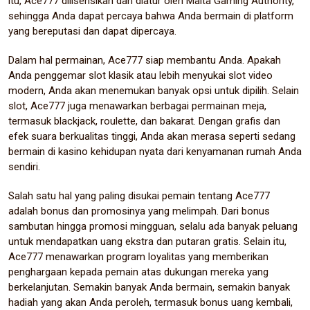
itu, Ace777 dilisensikan dan diatur oleh Malta Gaming Authority,
sehingga Anda dapat percaya bahwa Anda bermain di platform
yang bereputasi dan dapat dipercaya.
Dalam hal permainan, Ace777 siap membantu Anda. Apakah
Anda penggemar slot klasik atau lebih menyukai slot video
modern, Anda akan menemukan banyak opsi untuk dipilih. Selain
slot, Ace777 juga menawarkan berbagai permainan meja,
termasuk blackjack, roulette, dan bakarat. Dengan grafis dan
efek suara berkualitas tinggi, Anda akan merasa seperti sedang
bermain di kasino kehidupan nyata dari kenyamanan rumah Anda
sendiri.
Salah satu hal yang paling disukai pemain tentang Ace777
adalah bonus dan promosinya yang melimpah. Dari bonus
sambutan hingga promosi mingguan, selalu ada banyak peluang
untuk mendapatkan uang ekstra dan putaran gratis. Selain itu,
Ace777 menawarkan program loyalitas yang memberikan
penghargaan kepada pemain atas dukungan mereka yang
berkelanjutan. Semakin banyak Anda bermain, semakin banyak
hadiah yang akan Anda peroleh, termasuk bonus uang kembali,