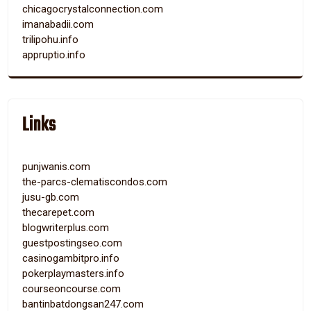
chicagocrystalconnection.com
imanabadii.com
trilipohu.info
appruptio.info
Links
punjwanis.com
the-parcs-clematiscondos.com
jusu-gb.com
thecarepet.com
blogwriterplus.com
guestpostingseo.com
casinogambitpro.info
pokerplaymasters.info
courseoncourse.com
bantinbatdongsan247.com