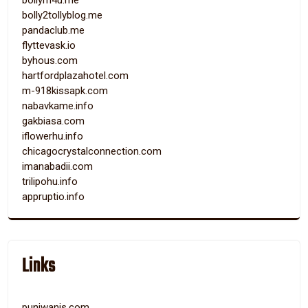
bollym4u.me
bolly2tollyblog.me
pandaclub.me
flyttevask.io
byhous.com
hartfordplazahotel.com
m-918kissapk.com
nabavkame.info
gakbiasa.com
iflowerhu.info
chicagocrystalconnection.com
imanabadii.com
trilipohu.info
appruptio.info
Links
punjwanis.com