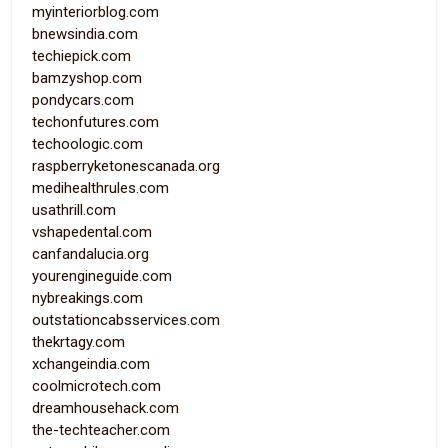
myinteriorblog.com
bnewsindia.com
techiepick.com
bamzyshop.com
pondycars.com
techonfutures.com
techoologic.com
raspberryketonescanada.org
medihealthrules.com
usathrill.com
vshapedental.com
canfandalucia.org
yourengineguide.com
nybreakings.com
outstationcabsservices.com
thekrtagy.com
xchangeindia.com
coolmicrotech.com
dreamhousehack.com
the-techteacher.com