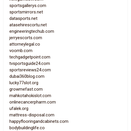
sportsgallerys.com
sportsmirrors.net
datasports.net
atasehirescortu.net
engineeringtechub.com
jerryescorts.com
attorneylegal.co
voomb.com
techgadgetpoint.com
tvsportsguide24.com
sportsreviews24.com
dubai360blog.com
lucky77slot.org
growmefast.com
mahkotahokislot.com
onlinecancerpharm.com
ufalek.org
mattress-disposal.com
happyflooringandcabinets.com
bodybuildinglife.co