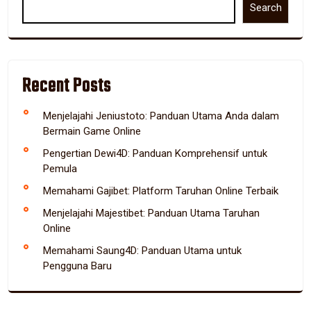
Search
Recent Posts
Menjelajahi Jeniustoto: Panduan Utama Anda dalam
Bermain Game Online
Pengertian Dewi4D: Panduan Komprehensif untuk
Pemula
Memahami Gajibet: Platform Taruhan Online Terbaik
Menjelajahi Majestibet: Panduan Utama Taruhan
Online
Memahami Saung4D: Panduan Utama untuk
Pengguna Baru