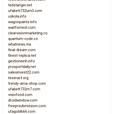
tedstanger.net
ufabett732um3.com
uskola.info
wagonpaints.info
waitfornext.com
clearvisionmarketing.co
quantum-code.co
whatnews.me
final-dream.com
finest-replica.net
gestioneinh.info
prosportdaily.net
salesinvest22.com
teseract.org
trendy-ama-shop.com
ufabett732m7.com
visiofood.com
droidwindow.com
freeprsubmission.com
ufagold666.com