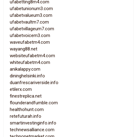
ufabetting8m4.com
ufabetunionum3.com
ufabetvalueum3.com
ufabetvaultm7.com
ufabetvillageum7.com
ufabetvoicem3.com
waveufabetm4.com
wayang88.net
websiteufabetm4.com
whiteufabetm4.com
anikalappy.com
dininghelsinki.info
duanfrescariverside.info
etilerx.com
finestreplica.net
flounderandfumble.com
healthohunt.com
retefuturah.info
smartinvestinginfo.info
technewsalliance.com
technonetmarket.com