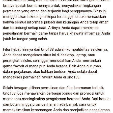
Salah satu hal yang membedakan Uno138 dari situs game online
lainnya adalah komitmennya untuk menyediakan lingkungan
permainan yang aman dan terjamin bagi penggunanya. Situs ini
menggunakan teknologi enkripsi tercanggih untuk memastikan
bahwa semua informasi pribadi dan keuangan Anda tetap aman
dan terlindungi setiap saat. Artinya, Anda dapat menikmati
pengalaman bermain game tanpa harus khawatir informasi Anda
jatuh ke tangan yang salah.
Fitur hebat lainnya dari Uno138 adalah kompatibilitas selulernya.
Anda dapat mengakses situs ini di desktop, laptop, atau
perangkat seluler, sehingga memudahkan Anda memainkan
game favorit di mana pun Anda berada. Baik Anda di rumah,
dalam perjalanan, atau bahkan berlibur, Anda selalu dapat
mengakses permainan favorit Anda di Uno138.
Selain beragam pilihan permainan dan fitur keamanan terbaik,
Uno138 juga menawarkan berbagai bonus dan promosi untuk
membantu meningkatkan pengalaman bermain Anda. Dari bonus
sambutan hingga promosi harian, ada banyak cara untuk
memaksimalkan kemenangan Anda dan menjadikan pengalaman