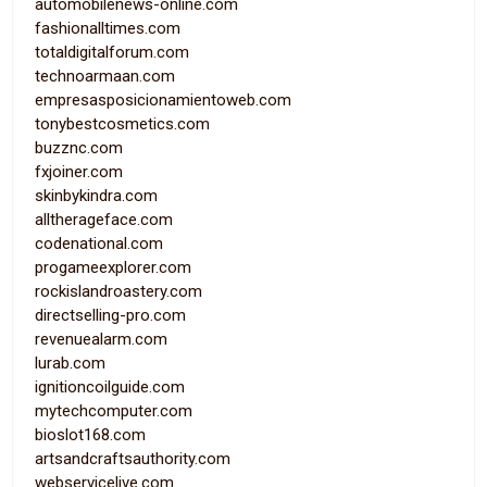
automobilenews-online.com
fashionalltimes.com
totaldigitalforum.com
technoarmaan.com
empresasposicionamientoweb.com
tonybestcosmetics.com
buzznc.com
fxjoiner.com
skinbykindra.com
alltherageface.com
codenational.com
progameexplorer.com
rockislandroastery.com
directselling-pro.com
revenuealarm.com
lurab.com
ignitioncoilguide.com
mytechcomputer.com
bioslot168.com
artsandcraftsauthority.com
webservicelive.com