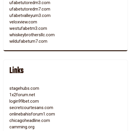
ufabetutoredm3.com
ufabetutoredm7.com
ufabetvalleyum3.com
veloxview.com
westufabetm3.com
whiskeybrothersllc.com
wildufabetum7.com
Links
stagehubs.com
1x2forum.net
login99bet.com
secretcourtesans.com
onlinebahisforum1.com
chicagoheadline.com
camming.org