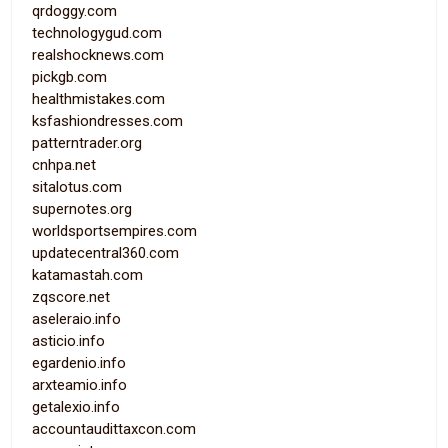
qrdoggy.com
technologygud.com
realshocknews.com
pickgb.com
healthmistakes.com
ksfashiondresses.com
patterntrader.org
cnhpa.net
sitalotus.com
supernotes.org
worldsportsempires.com
updatecentral360.com
katamastah.com
zqscore.net
aseleraio.info
asticio.info
egardenio.info
arxteamio.info
getalexio.info
accountaudittaxcon.com