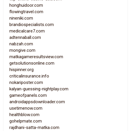
honghuidoor.com
flowingtravel.com
nineniki.com
brandiospecialists.com
medicalcare7.com
adtennaball.com
nabzah.com
mongive.com
matkagameresultsview.com
getsolutionsonline.com
hispinner.org
criticalinsurance.info
nokariposter.com
kalyan-guessing-nightplay.com
gameofpanels.com
androidappsdownloader.com
usetimenow.com
healthblow.com
gohelpmate.com
rajdhani-satta-matka.com