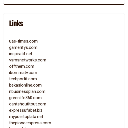
Links
uae-times.com
gamerifys.com
inspiratif.net
vsmsnetworks.com
offthem.com
ibommatv.com
techporfit.com
bekasionline.com
nbusinessplan.com
greenlife360.com
cantshoutitout.com
expressufabet.biz
mypuertoplata.net
thepioneerxpress.com