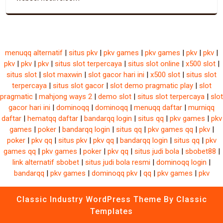
menuqq alternatif
|
situs pkv
|
pkv games
|
pkv games
|
pkv
|
pkv
|
pkv
|
pkv
|
pkv
|
situs slot terpercaya
|
situs slot online
|
x500 slot
|
situs slot
|
slot maxwin
|
slot gacor hari ini
|
x500 slot
|
situs slot
terpercaya
|
situs slot gacor
|
slot demo pragmatic play
|
slot
pragmatic
|
mahjong ways 2
|
demo slot
|
situs slot terpercaya
|
slot
gacor hari ini
|
dominoqq
|
dominoqq
|
menuqq daftar
|
murniqq
daftar
|
hematqq daftar
|
bandarqq login
|
situs qq
|
pkv games
|
pkv
games
|
poker
|
bandarqq login
|
situs qq
|
pkv games qq
|
pkv
|
poker
|
pkv qq
|
situs pkv
|
pkv qq
|
bandarqq login
|
situs qq
|
pkv
games qq
|
pkv games
|
poker
|
pkv qq
|
situs judi bola
|
sbobet88
|
link alternatif sbobet
|
situs judi bola resmi
|
dominoqq login
|
bandarqq
|
pkv games
|
dominoqq pkv
|
qq
|
pkv games
|
pkv
Classic Industry WordPress Theme
By Classic
Templates