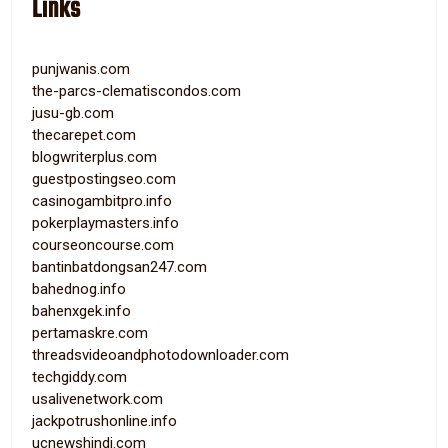
Links
punjwanis.com
the-parcs-clematiscondos.com
jusu-gb.com
thecarepet.com
blogwriterplus.com
guestpostingseo.com
casinogambitpro.info
pokerplaymasters.info
courseoncourse.com
bantinbatdongsan247.com
bahednog.info
bahenxgek.info
pertamaskre.com
threadsvideoandphotodownloader.com
techgiddy.com
usalivenetwork.com
jackpotrushonline.info
ucnewshindi.com