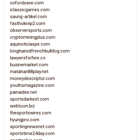
oxfordsave.com
iclassicgames.com
saung-artikel.com
fasthokivip2.com
observersports.com
cryptominingplus.com
aquinoticiaspe.com
longhairedfrenchbulldog.com
lawyersforhire.co
businemarket.com
matahari88play.net
moneydescriptor.com
youthsmagazine.com
painaidee.net
sportsdarkest.com
webtoon.biz
thesportswires.com
hyungpro.com
sportingnewsnet.com
sportstime24day.com