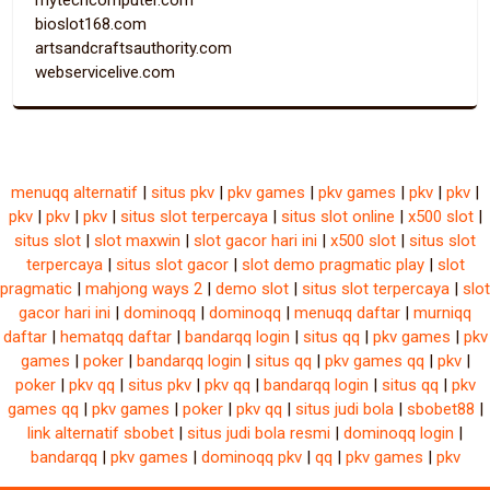
mytechcomputer.com
bioslot168.com
artsandcraftsauthority.com
webservicelive.com
menuqq alternatif
|
situs pkv
|
pkv games
|
pkv games
|
pkv
|
pkv
|
pkv
|
pkv
|
pkv
|
situs slot terpercaya
|
situs slot online
|
x500 slot
|
situs slot
|
slot maxwin
|
slot gacor hari ini
|
x500 slot
|
situs slot
terpercaya
|
situs slot gacor
|
slot demo pragmatic play
|
slot
pragmatic
|
mahjong ways 2
|
demo slot
|
situs slot terpercaya
|
slot
gacor hari ini
|
dominoqq
|
dominoqq
|
menuqq daftar
|
murniqq
daftar
|
hematqq daftar
|
bandarqq login
|
situs qq
|
pkv games
|
pkv
games
|
poker
|
bandarqq login
|
situs qq
|
pkv games qq
|
pkv
|
poker
|
pkv qq
|
situs pkv
|
pkv qq
|
bandarqq login
|
situs qq
|
pkv
games qq
|
pkv games
|
poker
|
pkv qq
|
situs judi bola
|
sbobet88
|
link alternatif sbobet
|
situs judi bola resmi
|
dominoqq login
|
bandarqq
|
pkv games
|
dominoqq pkv
|
qq
|
pkv games
|
pkv