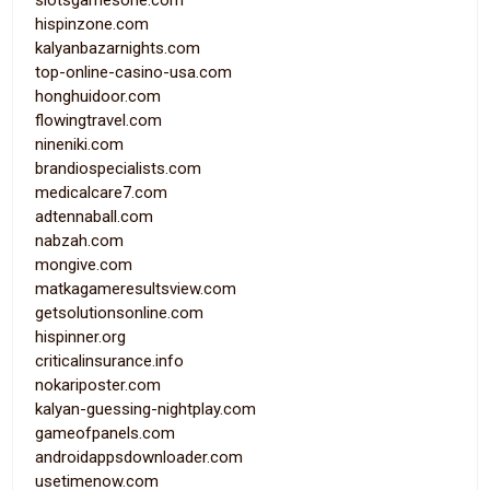
slotsgamesone.com
hispinzone.com
kalyanbazarnights.com
top-online-casino-usa.com
honghuidoor.com
flowingtravel.com
nineniki.com
brandiospecialists.com
medicalcare7.com
adtennaball.com
nabzah.com
mongive.com
matkagameresultsview.com
getsolutionsonline.com
hispinner.org
criticalinsurance.info
nokariposter.com
kalyan-guessing-nightplay.com
gameofpanels.com
androidappsdownloader.com
usetimenow.com