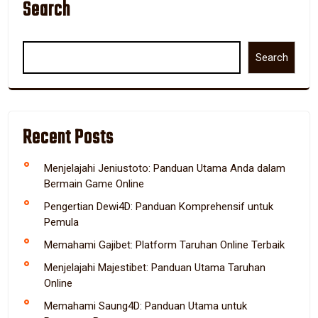
Search
Search
Recent Posts
Menjelajahi Jeniustoto: Panduan Utama Anda dalam
Bermain Game Online
Pengertian Dewi4D: Panduan Komprehensif untuk
Pemula
Memahami Gajibet: Platform Taruhan Online Terbaik
Menjelajahi Majestibet: Panduan Utama Taruhan
Online
Memahami Saung4D: Panduan Utama untuk