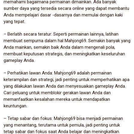
memahami bagaimana permainan dimainkan. Ada banyak
sumber daya yang tersedia secara online yang dapat membantu
Anda mempelajari dasar -dasarnya dan memulai dengan kaki
yang tepat.
– Berlatih secara teratur: Seperti permainan lainnya, latihan
membuat sempurna dalam hal Mahjong69. Semakin banyak yang
Anda mainkan, semakin baik Anda dalam mengenali pola,
membuat keputusan strategis, dan meningkatkan keseluruhan
gameplay Anda.
– Perhatikan lawan Anda: Mahjong69 adalah permainan
keterampilan dan strategi, jadi penting untuk memperhatikan apa
yang dilakukan lawan Anda dan menyesuaikan gameplay Anda.
Cari peluang untuk memblokir gerakan lawan Anda dan
memanfaatkan kesalahan mereka untuk mendapatkan
keuntungan.
– Tetap sabar dan fokus: Mahjong69 bisa menjadi permainan
yang menantang, terutama untuk pemula, jadi penting untuk
tetap sabar dan fokus saat Anda belajar dan meningkatkan.