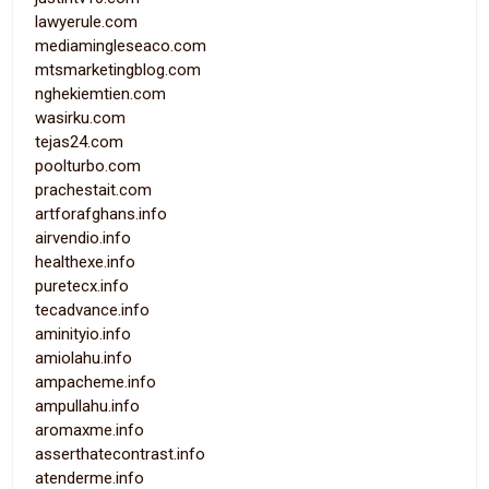
lawyerule.com
mediamingleseaco.com
mtsmarketingblog.com
nghekiemtien.com
wasirku.com
tejas24.com
poolturbo.com
prachestait.com
artforafghans.info
airvendio.info
healthexe.info
puretecx.info
tecadvance.info
aminityio.info
amiolahu.info
ampacheme.info
ampullahu.info
aromaxme.info
asserthatecontrast.info
atenderme.info