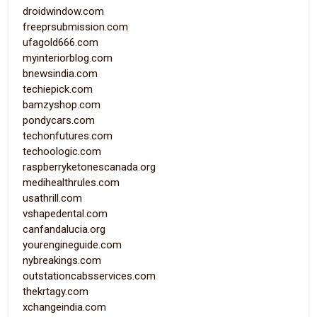
droidwindow.com
freeprsubmission.com
ufagold666.com
myinteriorblog.com
bnewsindia.com
techiepick.com
bamzyshop.com
pondycars.com
techonfutures.com
techoologic.com
raspberryketonescanada.org
medihealthrules.com
usathrill.com
vshapedental.com
canfandalucia.org
yourengineguide.com
nybreakings.com
outstationcabsservices.com
thekrtagy.com
xchangeindia.com