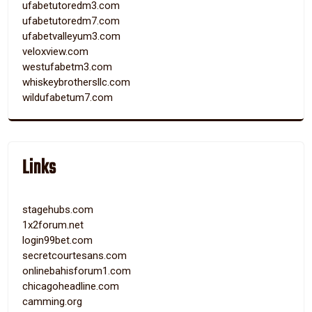
ufabetutoredm3.com
ufabetutoredm7.com
ufabetvalleyum3.com
veloxview.com
westufabetm3.com
whiskeybrothersllc.com
wildufabetum7.com
Links
stagehubs.com
1x2forum.net
login99bet.com
secretcourtesans.com
onlinebahisforum1.com
chicagoheadline.com
camming.org