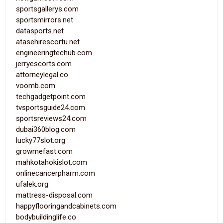
sportsgallerys.com
sportsmirrors.net
datasports.net
atasehirescortu.net
engineeringtechub.com
jerryescorts.com
attorneylegal.co
voomb.com
techgadgetpoint.com
tvsportsguide24.com
sportsreviews24.com
dubai360blog.com
lucky77slot.org
growmefast.com
mahkotahokislot.com
onlinecancerpharm.com
ufalek.org
mattress-disposal.com
happyflooringandcabinets.com
bodybuildinglife.co