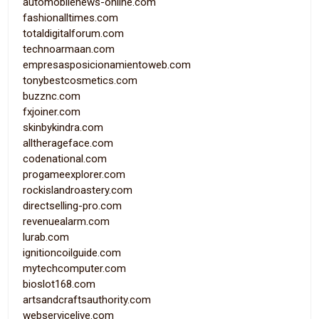
automobilenews-online.com
fashionalltimes.com
totaldigitalforum.com
technoarmaan.com
empresasposicionamientoweb.com
tonybestcosmetics.com
buzznc.com
fxjoiner.com
skinbykindra.com
alltherageface.com
codenational.com
progameexplorer.com
rockislandroastery.com
directselling-pro.com
revenuealarm.com
lurab.com
ignitioncoilguide.com
mytechcomputer.com
bioslot168.com
artsandcraftsauthority.com
webservicelive.com