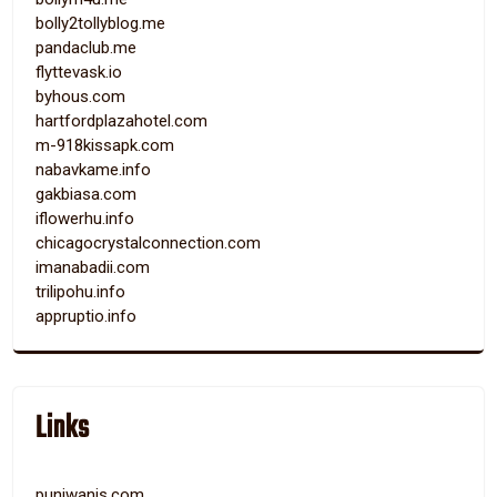
bolly2tollyblog.me
pandaclub.me
flyttevask.io
byhous.com
hartfordplazahotel.com
m-918kissapk.com
nabavkame.info
gakbiasa.com
iflowerhu.info
chicagocrystalconnection.com
imanabadii.com
trilipohu.info
appruptio.info
Links
punjwanis.com