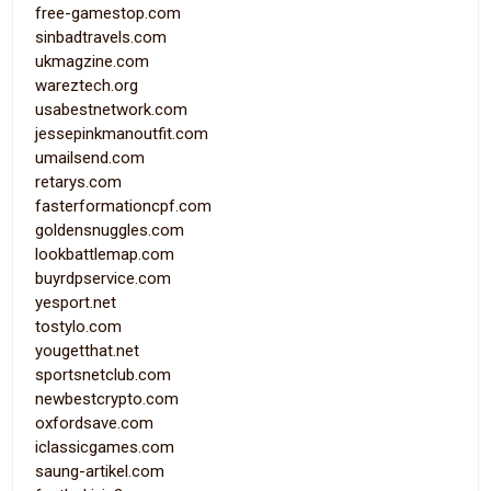
free-gamestop.com
sinbadtravels.com
ukmagzine.com
wareztech.org
usabestnetwork.com
jessepinkmanoutfit.com
umailsend.com
retarys.com
fasterformationcpf.com
goldensnuggles.com
lookbattlemap.com
buyrdpservice.com
yesport.net
tostylo.com
yougetthat.net
sportsnetclub.com
newbestcrypto.com
oxfordsave.com
iclassicgames.com
saung-artikel.com