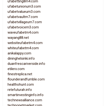
ufabetting8m4.com
ufabetunionum3.com
ufabetvalueum3.com
ufabetvaultm7.com
ufabetvillageum7.com
ufabetvoicem3.com
waveufabetm4.com
wayang88.net
websiteufabetm4.com
whiteufabetm4.com
anikalappy.com
dininghelsinki.info
duanfrescariverside.info
etilerx.com
finestreplica.net
flounderandfumble.com
healthohunt.com
retefuturah.info
smartinvestinginfo.info
technewsalliance.com
technonetmarket.com