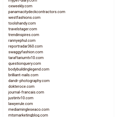
mypet-diary.com
oxweekly.com
panamacitydeckcontractors.com
westfashions.com
toolshandy.com
travelstager.com
trendinspires.com
rannyephul.com
reportradar360.com
swaggyfashion.com
taraftariumtv10.com
questionquery.com
bodybuildinglegend.com
brilliant-nails.com
dandr-photography.com
dokteroce.com
journal-francais.com
justintv10.com
lawyerule.com
mediamingleseaco.com
mtsmarketingblog.com