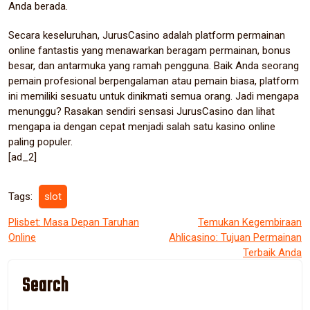
Anda berada.
Secara keseluruhan, JurusCasino adalah platform permainan
online fantastis yang menawarkan beragam permainan, bonus
besar, dan antarmuka yang ramah pengguna. Baik Anda seorang
pemain profesional berpengalaman atau pemain biasa, platform
ini memiliki sesuatu untuk dinikmati semua orang. Jadi mengapa
menunggu? Rasakan sendiri sensasi JurusCasino dan lihat
mengapa ia dengan cepat menjadi salah satu kasino online
paling populer.
[ad_2]
Tags:
slot
Post
Plisbet: Masa Depan Taruhan
Temukan Kegembiraan
Online
Ahlicasino: Tujuan Permainan
navigation
Terbaik Anda
Search