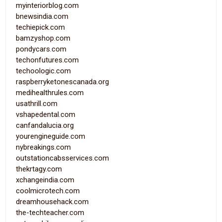
myinteriorblog.com
bnewsindia.com
techiepick.com
bamzyshop.com
pondycars.com
techonfutures.com
techoologic.com
raspberryketonescanada.org
medihealthrules.com
usathrill.com
vshapedental.com
canfandalucia.org
yourengineguide.com
nybreakings.com
outstationcabsservices.com
thekrtagy.com
xchangeindia.com
coolmicrotech.com
dreamhousehack.com
the-techteacher.com