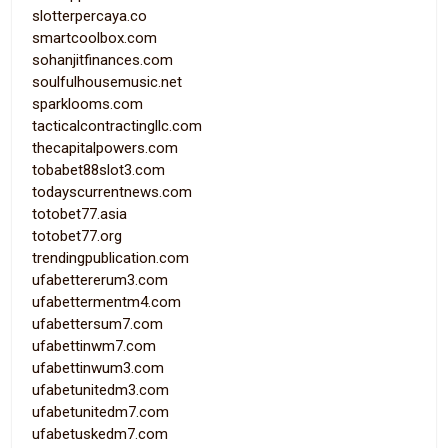
slotterpercaya.co
smartcoolbox.com
sohanjitfinances.com
soulfulhousemusic.net
sparklooms.com
tacticalcontractingllc.com
thecapitalpowers.com
tobabet88slot3.com
todayscurrentnews.com
totobet77.asia
totobet77.org
trendingpublication.com
ufabettererum3.com
ufabettermentm4.com
ufabettersum7.com
ufabettinwm7.com
ufabettinwum3.com
ufabetunitedm3.com
ufabetunitedm7.com
ufabetuskedm7.com