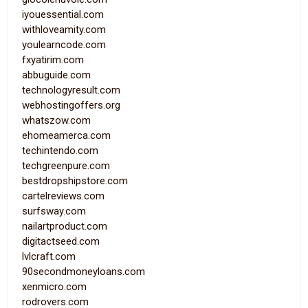
iyouessential.com
withloveamity.com
youlearncode.com
fxyatirim.com
abbuguide.com
technologyresult.com
webhostingoffers.org
whatszow.com
ehomeamerca.com
techintendo.com
techgreenpure.com
bestdropshipstore.com
cartelreviews.com
surfsway.com
nailartproduct.com
digitactseed.com
lvlcraft.com
90secondmoneyloans.com
xenmicro.com
rodrovers.com