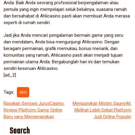
Anda. Baik Anda seorang profesional berpengalaman atau
pemula yang ingin mempelajari seluk beluknya, suasana ramah
dan bersahabat di Ahlicasino pasti akan membuat Anda merasa
seperti di rumah sendiri.
Jadi jika Anda mencari pengalaman bermain game yang seru
dan mendalam, Anda bisa mengunjungi Ahlicasino. Dengan
beragam permainan, grafik memukau, bonus menarik, dan
komunitas yang ramah, Ahlicasino pasti akan menjadi tujuan
permainan utama Anda. Bergabunglah hari ini dan temukan
sendiri keseruan Ahlicasino.
[ad_2]
Tags:
slot
Post
Rasakan Sensasi JurusCasino:
Mengungkap Misteri Saung4d:
Review Platform Game Online
Melihat Lebih Dekat Platform
navigation
Baru yang Menyenangkan
Judi Online Populer
Search