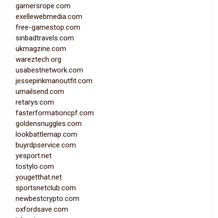
gamersrope.com
exellewebmedia.com
free-gamestop.com
sinbadtravels.com
ukmagzine.com
wareztech.org
usabestnetwork.com
jessepinkmanoutfit.com
umailsend.com
retarys.com
fasterformationcpf.com
goldensnuggles.com
lookbattlemap.com
buyrdpservice.com
yesport.net
tostylo.com
yougetthat.net
sportsnetclub.com
newbestcrypto.com
oxfordsave.com