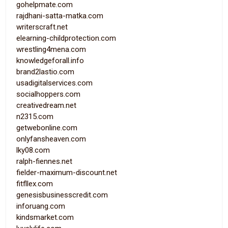
gohelpmate.com
rajdhani-satta-matka.com
writerscraft.net
elearning-childprotection.com
wrestling4mena.com
knowledgeforall.info
brand2lastio.com
usadigitalservices.com
socialhoppers.com
creativedream.net
n2315.com
getwebonline.com
onlyfansheaven.com
lky08.com
ralph-fiennes.net
fielder-maximum-discount.net
fitfllex.com
genesisbusinesscredit.com
inforuang.com
kindsmarket.com