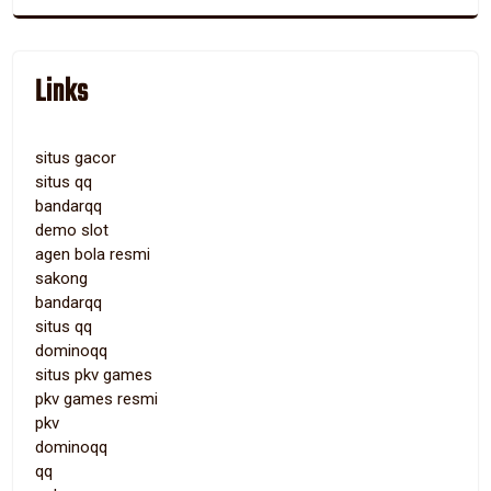
Links
situs gacor
situs qq
bandarqq
demo slot
agen bola resmi
sakong
bandarqq
situs qq
dominoqq
situs pkv games
pkv games resmi
pkv
dominoqq
qq