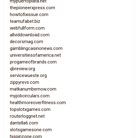
mypuertoplata.net
thepioneerxpress.com
howtofixissue.com
teamufabet.biz
webfullform.com
allviddownload.com
decorsmag.com
gamblingcasinonews.com
universitiesofamerica.net
progameofbrands.com
qbreview.org
servicewueste.org
zippyrevs.com
matkanumbernow.com
myjobcirculars.com
healthmoreoverfitness.com
topslotxgames.com
routerloggnet.net
dantella6.com
slotsgamesone.com
hispinzone.com