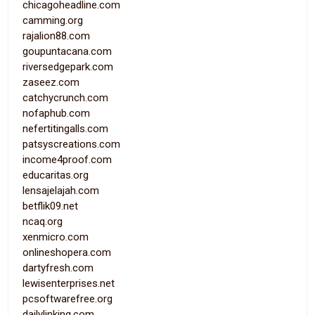
chicagoheadline.com
camming.org
rajalion88.com
goupuntacana.com
riversedgepark.com
zaseez.com
catchycrunch.com
nofaphub.com
nefertitingalls.com
patsyscreations.com
income4proof.com
educaritas.org
lensajelajah.com
betflik09.net
ncaq.org
xenmicro.com
onlineshopera.com
dartyfresh.com
lewisenterprises.net
pcsoftwarefree.org
dailylinking.com