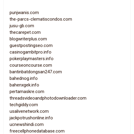
punjwanis.com
the-parcs-clematiscondos.com
jusu-gb.com
thecarepet.com
blogwriterplus.com
guestpostingseo.com
casinogambitpro.info
pokerplaymasters.info
courseoncourse.com
bantinbatdongsan247.com
bahednog.info
bahenxgek.info
pertamaskre.com
threadsvideoandphotodownloader.com
techgiddy.com
usalivenetwork.com
jackpotrushonline.info
ucnewshindi.com
freecellphonedatabase.com