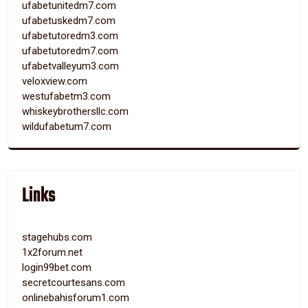
ufabetunitedm7.com
ufabetuskedm7.com
ufabetutoredm3.com
ufabetutoredm7.com
ufabetvalleyum3.com
veloxview.com
westufabetm3.com
whiskeybrothersllc.com
wildufabetum7.com
Links
stagehubs.com
1x2forum.net
login99bet.com
secretcourtesans.com
onlinebahisforum1.com