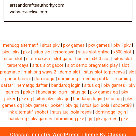
artsandcraftsauthority.com
webservicelive.com
menuqq alternatif
|
situs pkv
|
pkv games
|
pkv games
|
pkv
|
pkv
|
pkv
|
pkv
|
pkv
|
situs slot terpercaya
|
situs slot online
|
x500 slot
|
situs slot
|
slot maxwin
|
slot gacor hari ini
|
x500 slot
|
situs slot
terpercaya
|
situs slot gacor
|
slot demo pragmatic play
|
slot
pragmatic
|
mahjong ways 2
|
demo slot
|
situs slot terpercaya
|
slot
gacor hari ini
|
dominoqq
|
dominoqq
|
menuqq daftar
|
murniqq
daftar
|
hematqq daftar
|
bandarqq login
|
situs qq
|
pkv games
|
pkv
games
|
poker
|
bandarqq login
|
situs qq
|
pkv games qq
|
pkv
|
poker
|
pkv qq
|
situs pkv
|
pkv qq
|
bandarqq login
|
situs qq
|
pkv
games qq
|
pkv games
|
poker
|
pkv qq
|
situs judi bola
|
sbobet88
|
link alternatif sbobet
|
situs judi bola resmi
|
dominoqq login
|
bandarqq
|
pkv games
|
dominoqq pkv
|
qq
|
pkv games
|
pkv
Classic Industry WordPress Theme
By Classic