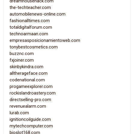
dreamhousehack.com
the-techteacher.com
automobilenews-online.com
fashionalltimes.com
totaldigitalforum.com
technoarmaan.com
empresasposicionamientoweb.com
tonybestcosmetics.com
buzznc.com
fxjoiner.com
skinbykindra.com
alltherageface.com
codenational.com
progameexplorer.com
rockislandroastery.com
directselling-pro.com
revenuealarm.com
lurab.com
ignitioncoilguide.com
mytechcomputer.com
bioslot168.com