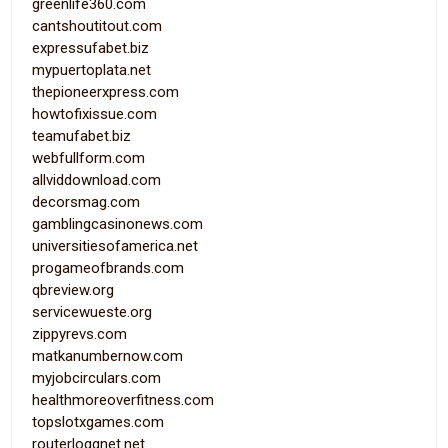
greenlife360.com
cantshoutitout.com
expressufabet.biz
mypuertoplata.net
thepioneerxpress.com
howtofixissue.com
teamufabet.biz
webfullform.com
allviddownload.com
decorsmag.com
gamblingcasinonews.com
universitiesofamerica.net
progameofbrands.com
qbreview.org
servicewueste.org
zippyrevs.com
matkanumbernow.com
myjobcirculars.com
healthmoreoverfitness.com
topslotxgames.com
routerloggnet.net