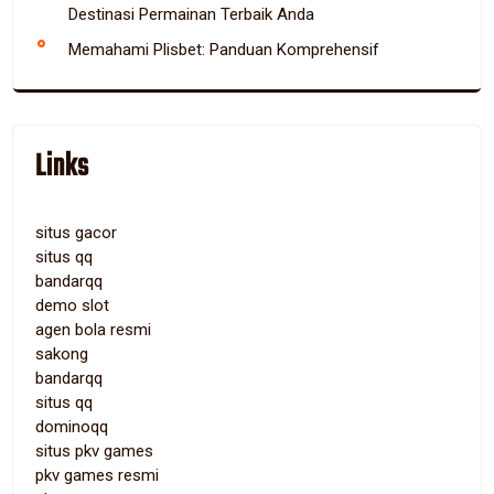
Destinasi Permainan Terbaik Anda
Memahami Plisbet: Panduan Komprehensif
Links
situs gacor
situs qq
bandarqq
demo slot
agen bola resmi
sakong
bandarqq
situs qq
dominoqq
situs pkv games
pkv games resmi