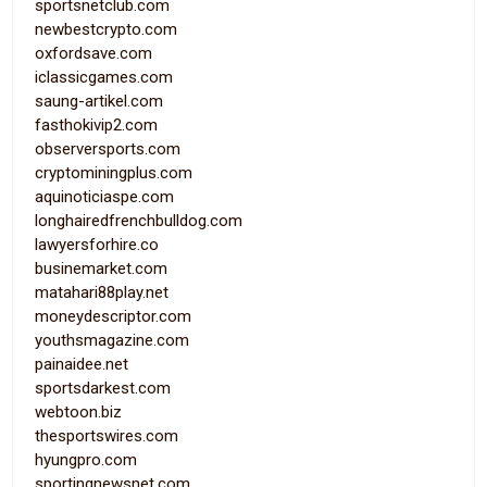
sportsnetclub.com
newbestcrypto.com
oxfordsave.com
iclassicgames.com
saung-artikel.com
fasthokivip2.com
observersports.com
cryptominingplus.com
aquinoticiaspe.com
longhairedfrenchbulldog.com
lawyersforhire.co
businemarket.com
matahari88play.net
moneydescriptor.com
youthsmagazine.com
painaidee.net
sportsdarkest.com
webtoon.biz
thesportswires.com
hyungpro.com
sportingnewsnet.com