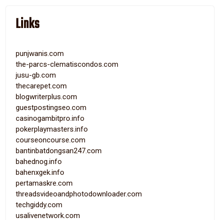
Links
punjwanis.com
the-parcs-clematiscondos.com
jusu-gb.com
thecarepet.com
blogwriterplus.com
guestpostingseo.com
casinogambitpro.info
pokerplaymasters.info
courseoncourse.com
bantinbatdongsan247.com
bahednog.info
bahenxgek.info
pertamaskre.com
threadsvideoandphotodownloader.com
techgiddy.com
usalivenetwork.com