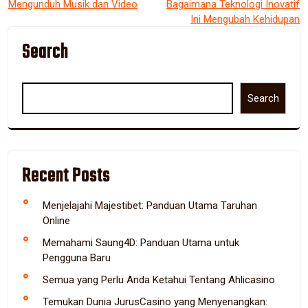
Mengunduh Musik dan Video
Bagaimana Teknologi Inovatif
navigation
Ini Mengubah Kehidupan
Search
Search
Recent Posts
Menjelajahi Majestibet: Panduan Utama Taruhan
Online
Memahami Saung4D: Panduan Utama untuk
Pengguna Baru
Semua yang Perlu Anda Ketahui Tentang Ahlicasino
Temukan Dunia JurusCasino yang Menyenangkan: