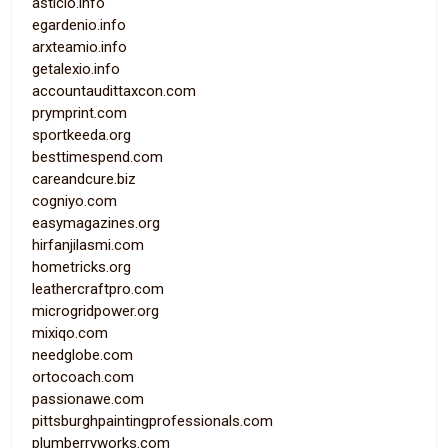
asticio.info
egardenio.info
arxteamio.info
getalexio.info
accountaudittaxcon.com
prymprint.com
sportkeeda.org
besttimespend.com
careandcure.biz
cogniyo.com
easymagazines.org
hirfanjilasmi.com
hometricks.org
leathercraftpro.com
microgridpower.org
mixiqo.com
needglobe.com
ortocoach.com
passionawe.com
pittsburghpaintingprofessionals.com
plumberryworks.com