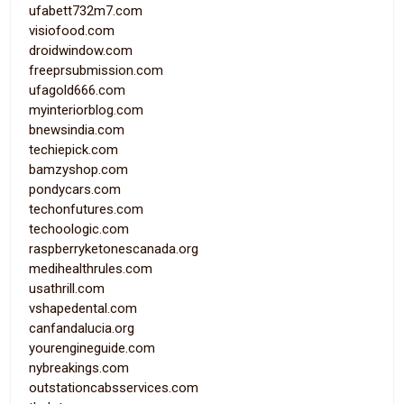
ufabett732m7.com
visiofood.com
droidwindow.com
freeprsubmission.com
ufagold666.com
myinteriorblog.com
bnewsindia.com
techiepick.com
bamzyshop.com
pondycars.com
techonfutures.com
techoologic.com
raspberryketonescanada.org
medihealthrules.com
usathrill.com
vshapedental.com
canfandalucia.org
yourengineguide.com
nybreakings.com
outstationcabsservices.com