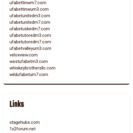
ufabettinwm7.com
ufabettinwum3.com
ufabetunitedm3.com
ufabetunitedm7.com
ufabetuskedm7.com
ufabetutoredm3.com
ufabetutoredm7.com
ufabetvalleyum3.com
veloxview.com
westufabetm3.com
whiskeybrothersllc.com
wildufabetum7.com
Links
stagehubs.com
1x2forum.net