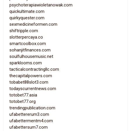
psychoterapiawioletanowak.com
quickultimate.com
quirkyquester.com
sexmedicineformen.com
shiftripple.com
slotterpercaya.co
smartcoolbox.com
sohanjitfinances.com
soulfulhousemusic.net
sparklooms.com
tacticalcontractingllc.com
thecapitalpowers.com
tobabet88slot3.com
todayscurrentnews.com
totobet77.asia
totobet77.org
trendingpublication.com
ufabettererum3.com
ufabettermentm4.com
ufabettersum7.com