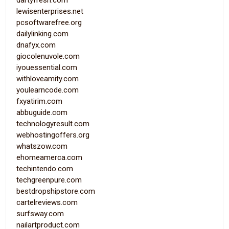
dartyfresh.com
lewisenterprises.net
pcsoftwarefree.org
dailylinking.com
dnafyx.com
giocolenuvole.com
iyouessential.com
withloveamity.com
youlearncode.com
fxyatirim.com
abbuguide.com
technologyresult.com
webhostingoffers.org
whatszow.com
ehomeamerca.com
techintendo.com
techgreenpure.com
bestdropshipstore.com
cartelreviews.com
surfsway.com
nailartproduct.com