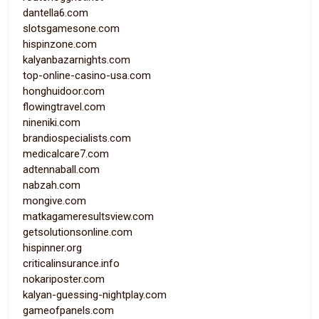
dantella6.com
slotsgamesone.com
hispinzone.com
kalyanbazarnights.com
top-online-casino-usa.com
honghuidoor.com
flowingtravel.com
nineniki.com
brandiospecialists.com
medicalcare7.com
adtennaball.com
nabzah.com
mongive.com
matkagameresultsview.com
getsolutionsonline.com
hispinner.org
criticalinsurance.info
nokariposter.com
kalyan-guessing-nightplay.com
gameofpanels.com