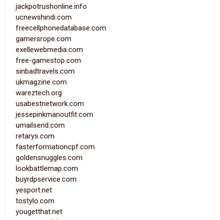
jackpotrushonline.info
ucnewshindi.com
freecellphonedatabase.com
gamersrope.com
exellewebmedia.com
free-gamestop.com
sinbadtravels.com
ukmagzine.com
wareztech.org
usabestnetwork.com
jessepinkmanoutfit.com
umailsend.com
retarys.com
fasterformationcpf.com
goldensnuggles.com
lookbattlemap.com
buyrdpservice.com
yesport.net
tostylo.com
yougetthat.net