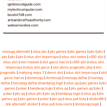
ignitioncoilguide.com
mytechcomputer.com
bioslot168.com
artsandcraftsauthority.com
webservicelive.com
menuqq alternatif
|
situs pkv
|
pkv games
|
pkv games
|
pkv
|
pkv
|
pkv
|
pkv
|
pkv
|
situs slot terpercaya
|
situs slot online
|
x500 slot
|
situs slot
|
slot maxwin
|
slot gacor hari ini
|
x500 slot
|
situs slot
terpercaya
|
situs slot gacor
|
slot demo pragmatic play
|
slot
pragmatic
|
mahjong ways 2
|
demo slot
|
situs slot terpercaya
|
slot
gacor hari ini
|
dominoqq
|
dominoqq
|
menuqq daftar
|
murniqq
daftar
|
hematqq daftar
|
bandarqq login
|
situs qq
|
pkv games
|
pkv
games
|
poker
|
bandarqq login
|
situs qq
|
pkv games qq
|
pkv
|
poker
|
pkv qq
|
situs pkv
|
pkv qq
|
bandarqq login
|
situs qq
|
pkv
games qq
|
pkv games
|
poker
|
pkv qq
|
situs judi bola
|
sbobet88
|
link alternatif sbobet
|
situs judi bola resmi
|
dominoqq login
|