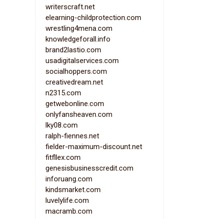
writerscraft.net
elearning-childprotection.com
wrestling4mena.com
knowledgeforall.info
brand2lastio.com
usadigitalservices.com
socialhoppers.com
creativedream.net
n2315.com
getwebonline.com
onlyfansheaven.com
lky08.com
ralph-fiennes.net
fielder-maximum-discount.net
fitfllex.com
genesisbusinesscredit.com
inforuang.com
kindsmarket.com
luvelylife.com
macramb.com