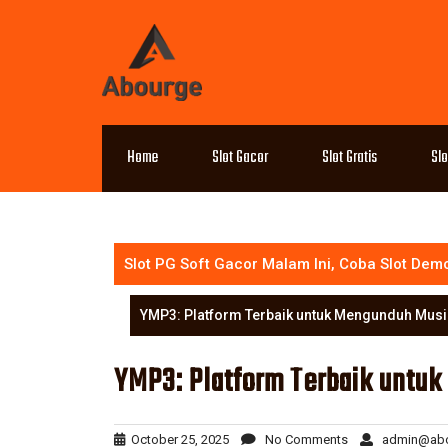
Skip
to
content
Home
Slot Gacor
Slot Gratis
Sl
Slot PG Soft Gacor Malam Ini, Coba Slot De
YMP3: Platform Terbaik untuk Mengunduh Musi
YMP3: Platform Terbaik untu
October 25, 2025
No Comments
admin@ab