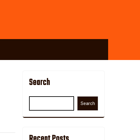
Search
Search
Recent Posts